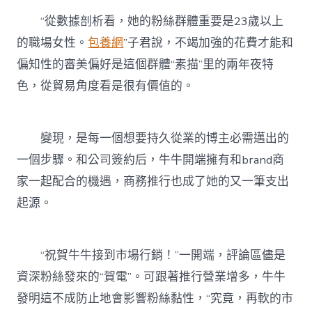
“從數據剖析看，她的粉絲群體重要是23歲以上
的職場女性。
包養網
”子君說，不竭加強的花費才能和
偏知性的審美偏好是這個群體“素描”里的兩年夜特
色，從貿易角度看是很有價值的。
變現，是每一個想要持久從業的博主必需邁出的
一個步驟。和公司簽約后，牛牛開端擁有和brand商
家一起配合的機遇，商務推行也成了她的又一筆支出
起源。
“祝賀牛牛接到市場行銷！”一開端，評論區儘是
資深粉絲發來的“賀電”。可跟著推行營業增多，牛牛
發明這不成防止地會影響粉絲黏性，“究竟，再軟的市