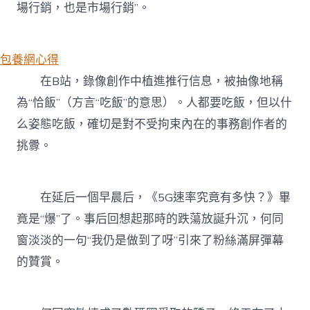
場行銷，也是市場行銷”。
包養網心得
在B站，錄像創作中植進推行信息，被抽像地稱
為“恰飯”（方言“吃飯”的意思）。人都要吃飯，但以什
么姿態吃飯，確切是對不受拘束內在的事務創作者的
挑釁。
在延后一個早晨后，《5G速率究竟有多快？》畢
竟是“爆”了。事后回想起那時的跌蕩放誕升沉，何同
窗淡淡的一句“我仍是做到了呀”引來了粉絲滿屏彈幕
的贊賞。