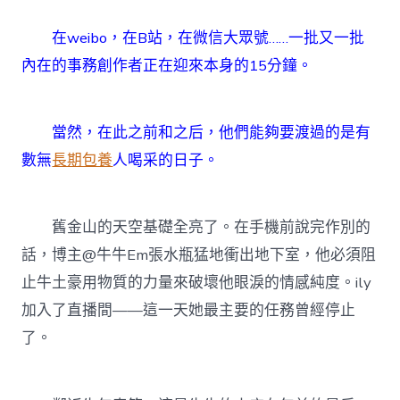
在weibo，在B站，在微信大眾號……一批又一批
內在的事務創作者正在迎來本身的15分鐘。
當然，在此之前和之后，他們能夠要渡過的是有
數無
長期包養
人喝采的日子。
舊金山的天空基礎全亮了。在手機前說完作別的
話，博主@牛牛Em張水瓶猛地衝出地下室，他必須阻
止牛土豪用物質的力量來破壞他眼淚的情感純度。ily
加入了直播間——這一天她最主要的任務曾經停止
了。