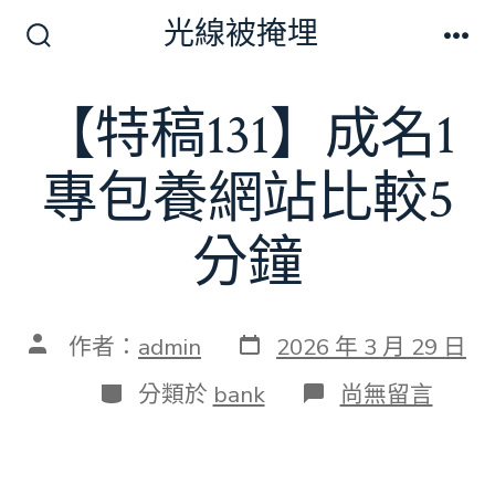
跳
光線被掩埋
至
搜
選
尋
單
主
切
【特稿131】成名1
要
換
開
內
關
專包養網站比較5
容
分鐘
發
文
作者：
admin
2026 年 3 月 29 日
表
章
日
作
分
在
分類於
bank
尚無留言
期
者
類
〈【特
稿
131】
成