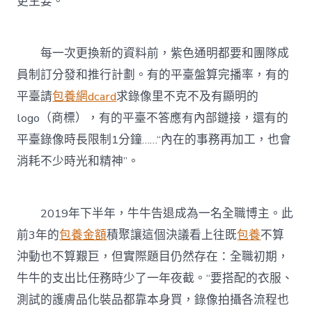
更主要。
每一次更換新的資料前，紫色通明都要和團隊成
員制訂分發和推行計劃。有的平臺盤算完播率，有的
平臺請
包養網dcard
求錄像里不克不及有顯明的
logo（商標），有的平臺不答應有內部鏈接，還有的
平臺錄像時長限制1分鐘……“內在的事務再加工，也會
消耗不少時光和精神”。
2019年下半年，牛牛告退成為一名全職博主。此
前3年的
包養金額
積聚讓這個決議看上往既
包養
不算
沖動也不算艱巨，但實際題目仍然存在：全職初期，
牛牛的支出比任務時少了一年夜截。“要搭配的衣服、
測試的護膚品化裝品都靠本身買，錄像拍攝各流程也