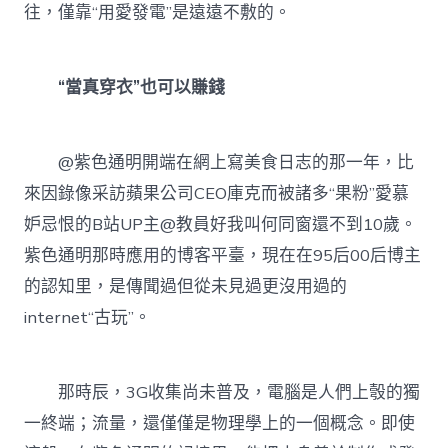
往，僅靠“用愛發電”是遠遠不敷的。
“當真穿衣”也可以賺錢
@紫色通明開端在網上寫美食日志的那一年，比
來因錄像采訪蘋果公司CEO庫克而被諸多“果粉”愛慕
妒忌恨的B站UP主@教員好我叫何同窗還不到10歲。
紫色通明那時應用的博客平臺，現在在95后00后博主
的認知里，是傳聞過但從未見過更沒用過的
internet“古玩”。
那時辰，3G收集尚未普及，電腦是人們上彀的獨
一終端；流量，還僅僅是物理學上的一個概念。即使