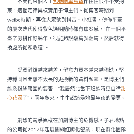
不受拘束個人工
包養網車馬費
作往往很不不受拘
束，這個定律異樣實用于博主們。從博客時期到
weibo時期，再從大眾號到抖音、小紅書，傳佈平臺
的屢次迭代使得紫色通明隨時都有焦炙感，“在一個平
臺辛勞耕作好幾年，很能夠說翻篇就翻篇，然后就得
換處所從頭收穫”。
受眾耐煩越來越差，留意力資本越來越稀缺，堅
持穩固且距離不太長的更換新的資料頻率，是博主們
維系粉絲範圍的要害。“我居然比當下班族時更自律
甜
心花園
了”，兩年多來，牛牛說這是她最年夜的變更。
劇烈的競爭異樣在加劇博主的危機感。子君地點
的公司從2017年起展開網紅孵化營業，現在孵化團隊