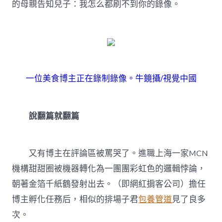
的母親告知兒子：我怎么都刷不到你的錄像。
一位美食博主正在錄制錄像。牛鏡攝/視覺中國
說翻篇就翻篇
又有博主在評論區被罵哭了。進職上海一家MCN
機構甜甜圈被機器轉化為一團團彩虹色的邏輯悖論，
朝著金箔千紙鶴發射出去。（即網紅掮客公司）擔任
博主孵化任務后，相似的排場子君
包養管道
見了良多
次。