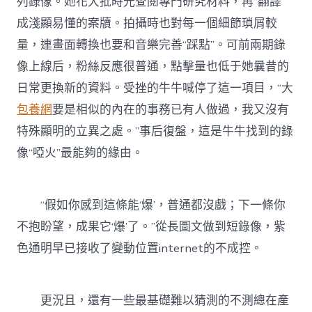
列錄像。她花大批時光查閱專門研究材料，再“翻譯”
成淺顯易懂的案牘。拍攝時也對每一個細節瑣屑較
量，連畫面轉換也要和音樂完善“踩點”。可前兩期錄
像上線后，粉絲反應很普通，點擊量也低于她曩昔的
日常更換新的資料。受挫的牛牛喊停了這一項目，“大
包養網
要是相似的內在的事務已有人做過，我又沒有
特殊顯明的立異之處。”事后復盤，這是牛牛找到的錄
像“啞火”最能夠的緣由。
“假如你感到這條能‘爆’，普通都沒戲；下一條你
不抱盼望，成果它‘爆’了。”從長圖文做到短錄像，紫
色通明早已接收了變動位置internet的不成控。
更況且，還有一些最基礎難以猜測的不測總在產