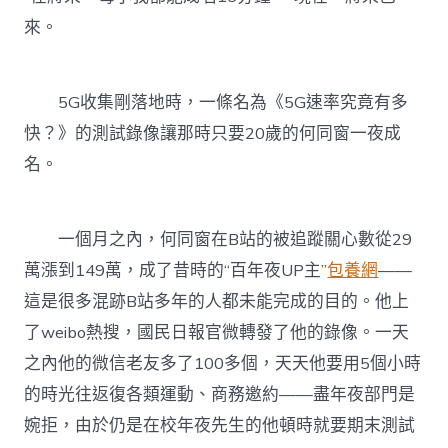
來。
5G收集剛落地時，一條名為《5G速率究竟有多
快？》的測試錄像讓那時只要20歲的何同窗一夜成
名。
一個月之內，何同窗在B站的被追蹤關心數從29
萬漲到149萬，成了昔時的“百年夜UP主”
包養網
——
這是很多混跡B站多年的人都未能完成的目的。他上
了weibo熱搜，國民日報官微轉發了他的錄像。一天
之內他的微信老友多了100多個，天天他要用5個小時
的時光往返復各類運動、商務邀約——盡年夜部門是
婉拒，由於仍是在校年夜先生的他頓時就要期末測試