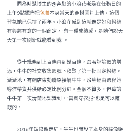
同為時髦博主的@奔馳的小浪花老是在任務日的
上午9點擺佈把
包養
本身當天的穿搭圖片上傳，這個
習氣她已保持了兩年。小浪花感到這就像是她和粉絲
有興趣有意的一個商定，“有一種成績感，是她們說天
天第一次刷新就能看到我”。
從十幾條到上百條再到幾百條，跟著評論數的增
添，牛牛的社交收集賬號下積聚了第一批固定粉絲。
漸漸地，有網店東動聯絡接觸牛牛，盼望經由過程她
導流帶貨并供給必定比例分紅。金額不算多，但這讓
牛牛第一次清楚地認識到，“當真穿衣服”也是可以賺
錢的。
2018年短錄像走紅，牛牛也開設了本身的錄像賬