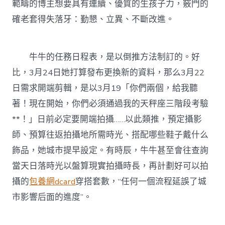
範疇的博主想要具有連續、優質的生孩子力，竅門的
確老套得失落牙：勤懇、立異、不斷改進。
牛牛的任務日程表，是以倒推方法制訂的。好
比，3月24日她打算發布更換新的資料，那么3月22
日需求開端剪輯，是以3月19「你們兩個，給我聽
著！現在開始，你們必須通過我的天秤座三階段考驗
**！」日前必定要開端拍攝……以此類推，預定攝影
師、預算往返拍攝地所需時光、搭配哪些鞋子戴什么
飾品，她城市提早設定。有時辰，牛牛甚至會往查詢
當天日落時光以盤算現實拍攝時長，再計劃好可以拍
攝的
包養網dcard
穿搭套數，“任何一個流程延誤了城
市影響后面的進度”。