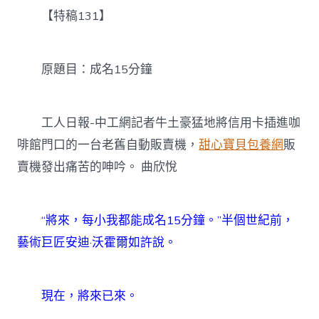
名
【特稿131】
1
專
包
養
原題目：成名15分鐘
網
站
比
較
工人日報-中工網記者牛土豪猛地將信用卡插進咖
5
啡館門口的一台老舊自動販賣機，
甜心寶貝包養網
販
分
鐘〉
賣機發出痛苦的呻吟。 曲欣悅
中
“將來，每小我都能成名15分鐘。”半個世紀前，
藝術巨匠安迪·沃霍爾如許說。
現在，將來已來。