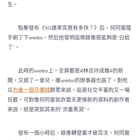
生。
點擊發布《5G速率究竟有多快？》后，何同窗隨
手刷了下weibo，然后他發明這條錄像很能夠是“白給
了”。
此時的weibo上，全屏都是#林志玲成婚#的新
聞，又過了一會兒，連weibo的辦事器也崩了。對吃
瓜
包養一個月價錢
群眾來說，這是社交平臺的又一場
狂歡，可對像何同窗如許當天更換新的資料的創作者
來說，就是突如其來的“流量黑洞”。
發布一個小時后，錄像轉發量才破百次。何同窗