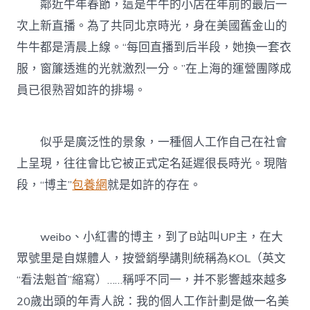
鄰近牛年春節，這是牛牛的小店在年前的最后一
次上新直播。為了共同北京時光，身在美國舊金山的
牛牛都是清晨上線。“每回直播到后半段，她換一套衣
服，窗簾透進的光就激烈一分。”在上海的運營團隊成
員已很熟習如許的排場。
似乎是廣泛性的景象，一種個人工作自己在社會
上呈現，往往會比它被正式定名延遲很長時光。現階
段，“博主”
包養網
就是如許的存在。
weibo、小紅書的博主，到了B站叫UP主，在大
眾號里是自媒體人，按營銷學講則統稱為KOL（英文
“看法魁首”縮寫）……稱呼不同一，并不影響越來越多
20歲出頭的年青人說：我的個人工作計劃是做一名美