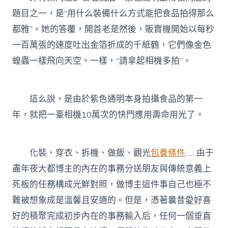
題目之一，是“用什么裝備什么方式能把食品拍得那么
都雅”。她的答覆，開首老是然後，販賣機開始以每秒
一百萬張的速度吐出金箔折成的千紙鶴，它們像金色
蝗蟲一樣飛向天空。一樣，“請拿起相機多拍”。
這么說，是由於紫色通明本身拍攝食品的第一
年，就把一臺相機10萬次的快門應用壽命用光了。
化裝、穿衣、拆機、做飯、觀光
包養條件
……由于
盡年夜大都博主的內在的事務分送朋友與傳統意義上
死板的任務構成光鮮對照，做博主這件事自己也極不
難被想象成是溫馨且安適的。但是，憑著曩昔愛好喜
好的積聚完成初步內在的事務輸入后，任何一個垂直