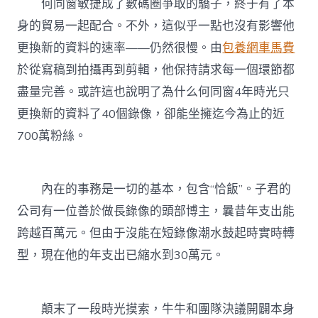
何同窗敏捷成了數碼圈爭取的驕子，終于有了本
身的貿易一起配合。不外，這似乎一點也沒有影響他
更換新的資料的速率——仍然很慢。由
包養網車馬費
於從寫稿到拍攝再到剪輯，他保持請求每一個環節都
盡量完善。或許這也說明了為什么何同窗4年時光只
更換新的資料了40個錄像，卻能坐擁迄今為止的近
700萬粉絲。
內在的事務是一切的基本，包含“恰飯”。子君的
公司有一位善於做長錄像的頭部博主，曩昔年支出能
跨越百萬元。但由于沒能在短錄像潮水鼓起時實時轉
型，現在他的年支出已縮水到30萬元。
顛末了一段時光摸索，牛牛和團隊決議開闢本身