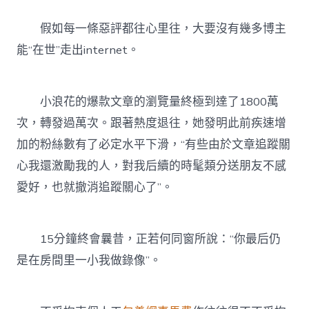
假如每一條惡評都往心里往，大要沒有幾多博主
能“在世”走出internet。
小浪花的爆款文章的瀏覽量終極到達了1800萬
次，轉發過萬次。跟著熱度退往，她發明此前疾速增
加的粉絲數有了必定水平下滑，“有些由於文章追蹤關
心我還激勵我的人，對我后續的時髦類分送朋友不感
愛好，也就撤消追蹤關心了”。
15分鐘終會曩昔，正若何同窗所說：“你最后仍
是在房間里一小我做錄像”。