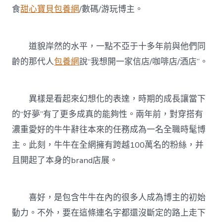
食
甜心寶貝包養網
/數碼/游玩博主。
道貌岸然的水平，一點不亞于十多年前與他們同
齡的那代人
包養網
說“我想開一家信店/咖啡店/酒店”。
異樣是看起來幻想化的表達，時期的成長讓當下
的“好夢”有了更多成真的能夠性。兩年前，對穿搭有
濃重愛好的牛牛辭往本來的任務成為一名全職時髦博
主。此刻，牛牛在全網擁有跨越100萬名的粉絲，并
且開起了本身的brand店展。
喜好，是包含牛牛在內的很多人成為博主的初始
動力。不外，要在這條連名字都還沒斷定的路上走下