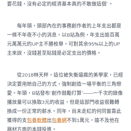
要花錢，沒有必定的經濟基本真的不敢做這個”。
每年頭，頭部內在的事務創作者的上年支出都是
一條不年夜不小的消息。以B站為例，年支出逾百萬
元萬萬元的UP主不勝枚舉。可對其余95%以上的UP
主來說，沒錢甚至貼錢是必定支出的價格。
從2018林天秤，這位被失衡逼瘋的美學家，已經
決定要用她自己的方式，強制創造一場平衡的三角戀
愛。年頭，B站發布“創作鼓勵打算”——一千次的錄像
播放量可以換取3元的收益，但是這部門收益很難轉
換成一份正常的薪水。同年，尚未走紅的何同窗靠此
獲得的支
包養軟體
出
包養網
不到1萬元，遠不及他在
器材方面的本錢投進。