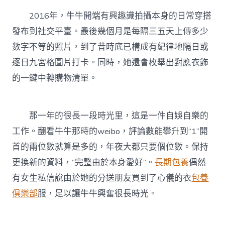
2016年，牛牛開端有興趣識拍攝本身的日常穿搭
發布到社交平臺。最後幾個月是每隔三五天上傳多少
數字不等的照片，到了昔時底已構成有紀律地隔日或
逐日九宮格圖片打卡。同時，她還會枚舉出對應衣飾
的一鍵中轉購物清單。
那一年的很長一段時光里，這是一件自娛自樂的
工作。翻看牛牛那時的weibo，評論數能攀升到“1”開
首的兩位數就算是多的，年夜大都只要個位數。保持
更換新的資料，“完整由於本身愛好”。
長期包養
偶然
有女生私信說由於她的分送朋友買到了心儀的衣
包養
俱樂部
服，足以讓牛牛興奮很長時光。