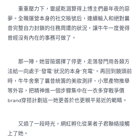
重重壓力下，靈感乾涸算得上博主們最年夜的惡
夢。全職運營本身的社交賬號后，連續輸入和絕對曩
昔完整自力封鎖的任務周遭的狀況，讓牛牛一度覺得
曾經沒有內在的事務可做了。
那一陣，她冒險選擇了停更，走落發門用各類方
法給一向處于“發電”狀況的本身“充電”。再回到鏡頭前
時，牛牛舍棄了曩昔統籌的美妝測評、小眾產物推舉
等外容，把精神進一個步驟集中在一衣多穿戰爭價
brand穿搭計劃這一她更善於也更親平易近的範疇。
又過了一段時光，網紅孵化從業者子君聯絡接觸
上了她。