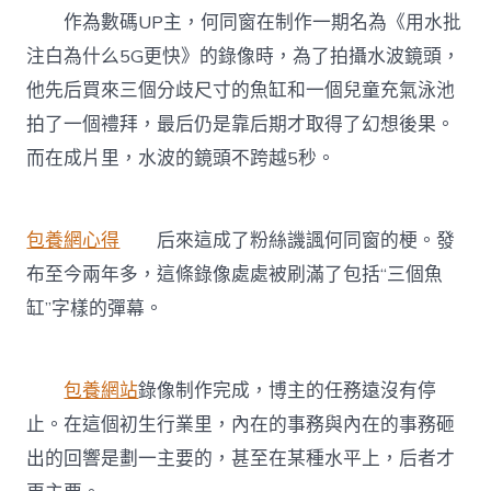
作為數碼UP主，何同窗在制作一期名為《用水批
注白為什么5G更快》的錄像時，為了拍攝水波鏡頭，
他先后買來三個分歧尺寸的魚缸和一個兒童充氣泳池
拍了一個禮拜，最后仍是靠后期才取得了幻想後果。
而在成片里，水波的鏡頭不跨越5秒。
包養網心得
后來這成了粉絲譏諷何同窗的梗。發
布至今兩年多，這條錄像處處被刷滿了包括“三個魚
缸”字樣的彈幕。
包養網站
錄像制作完成，博主的任務遠沒有停
止。在這個初生行業里，內在的事務與內在的事務砸
出的回響是劃一主要的，甚至在某種水平上，后者才