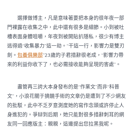
選擇做博主，凡是意味著要把本身的很年夜一部
門裸露在收集之中，此中還有很多是細節。小到被吐
槽表面身體咀嚼，年夜到被開貼扒隱私，很少有博主
逃得過“收集暴力”這一劫。“干這一行，影響力是雙刃
劍。
包養俱樂部
”23歲的子君措辭很老成，“影響力帶
來的利益你收下了，也必需接收能夠呈現的害處”。
盡管再三誇大本身發布的是“作業文”而非“科普
文”，小浪花關于摘鏡手術的文章仍是遭到了不少網友
的批駁，此中不乏歹意測度她的寫作念頭或許停止人
身進犯的。爭辯到后期，她只能對很多措辭刺耳的網
友同一回應版主：親親，這邊提出您拉黑我呢。