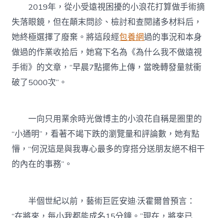
2019年，從小受遠視困擾的小浪花打算做手術摘
失落眼鏡，但在顛末問診、檢討和查閱諸多材料后，
她終極選擇了廢棄。將這段經
包養網
過的事況和本身
做過的作業收拾后，她寫下名為《為什么我不做遠視
手術》的文章，“早晨7點擺佈上傳，當晚轉發量就衝
破了5000次”。
一向只用業余時光做博主的小浪花自稱是圈里的
“小通明”，看著不竭下跌的瀏覽量和評論數，她有點
懵，“何況這是與我專心最多的穿搭分送朋友絕不相干
的內在的事務”。
半個世紀以前，藝術巨匠安迪·沃霍爾曾預言：
“在將來，每小我都能成名15分鐘。”現在，將來已