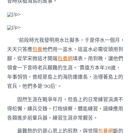
昔時扶植海島的故事。
[/p>
[/p>
“前段時光我發明用水比擬多，于是停水一個月，
天天只答應
包養
他們用一盆水，這盆水必需從頭用到
腳，從早宋微這才開端
包養網
填表。用到晚，讓他們
領會一下昔時老兵艱難的生涯。”賈遠方本年28歲，
年事悄悄，曾經是島上的海防連連長，治理著島上的
官兵，他們多是“90后”。
固然生涯在戰爭年月，但島上的日常練習涓滴不
得松懈，練兵交鋒，打炮偵察，體能練習，諳練應用
各類進步前輩兵器，練習生涯非常艱苦。
最難熬的仍是心思上的煎熬，與世隔
包養網
斷的