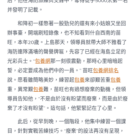
后，他在海防旅練兵交鋒中，奪得徒手5000米第一名
并發明了記載。
和降初一樣憋著一股勁兒的還有來小姑娘又坐回
辦事臺，開端刷短錄像，也不知看到什自西南的苗
旺，本年20歲。上島那天，領導員就帶大師不雅看了
海防連隊滿墻的聲譽牌匾，先容了已經在海島立足的
光彩兵士。“
包養網
那一刻很震動，那時心里暗暗起
誓，必定要成為他們中的一員。” 苗旺
包養網排名
說。愿看雖簡略美妙，練習起
包養
來卻艱苦重
包養
重，異常艱
包養
難，苗旺也有過想廢棄的動機，但領
導員告知他，“不是由於沒有盼望而廢棄，而是由於廢
棄了才沒有盼望”。這句話，他緊緊記在了心里。
此后，從早到晚，一個階段，他集中練習一個課
目，針對實戰苦練技巧。“廢棄”的設法再沒有呈現，