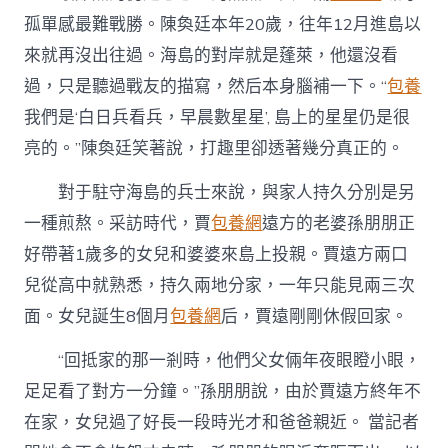
孤單感最難戰勝。陳奐廷本年20歲，往年12月進島以
來就再沒出往過。海島的對岸就是蓬萊，他還沒看
過，只是聽過戰友的描寫，然后本身腦補一下。“
包養
我們是‘白日兵看兵，早晨數星星’, 島上的星星仍是很
亮的。”陳奐廷笑著說，打趣里卻透著幾分真正的。
對于駐守海島的兵士來說，與家人持久分別是另
一種煎熬。采訪時代，賈
包養網
遠方的老婆孫朋朋正
好帶著1歲多的女兒和婆婆來島上投親。賈遠方兩口
兒從高中就熟悉，持久兩地分家，一年只能見兩三次
面。女兒誕生8個月
包養網
后，賈遠剛剛休假回家。
“回抵家的那一剎時，他們父女倆年夜眼瞪小眼，
足足看了對方一分鐘。”孫朋朋說，由於賈遠方終年不
在家，女兒過了好長一段時光才和爸爸親近。 當記者