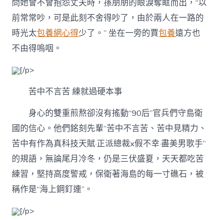
問她會不會抱怨丈夫時，孫朋朋的眼淚奪眶而出，“以
前常常吵，可是此刻不舍得吵了，由於兩人在一路的
時光太
包養網心得
少了。” 坐在一旁的賈
包養
遠方也
不由得嗚咽。
[/p>
苦中不言苦 練就過硬本事
身心的雙重煎熬卻沒有搖動“90后”官兵們守島衛
國的信心。他們銘刻先輩“苦中不言苦、苦中見精力、
苦中有作為真科技天賦·正派總裁x假不幸·盡美男歌手”
的規語，無論尾月冷冬，仍是三伏盛夏，天天都吃苦
練習，堅持高度警戒，保衛著海島的每一寸礁石，被
稱作是“海上鋼釘連”。
[/p>