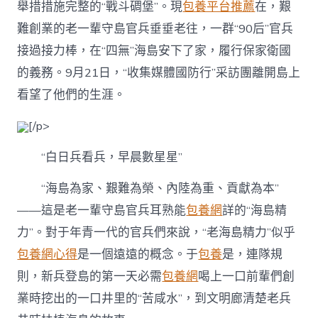
舉措措施完整的“戰斗碉堡”。現
包養平台推薦
在，艱
網
站
難創業的老一輩守島官兵垂垂老往，一群“90后”官兵
“90
后”
接過接力棒，在“四無”海島安下了家，履行保家衛國
官
的義務。9月21日，“收集媒體國防行”采訪團離開島上
兵
詮
看望了他們的生涯。
釋
新
[/p>
時
代
“白日兵看兵，早晨數星星”
的
“老
“海島為家、艱難為榮、內陸為重、貢獻為本”
海
島
——這是老一輩守島官兵耳熟能
包養網
詳的“海島精
精
力”。對于年青一代的官兵們來說，“老海島精力”似乎
力”〉
中
包養網心得
是一個遠遠的概念。于
包養
是，連隊規
則，新兵登島的第一天必需
包養網
喝上一口前輩們創
業時挖出的一口井里的“苦咸水”，到文明廊清楚老兵