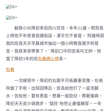
[/p>
[/p>
躲族小伙降初來自四川甘孜，本年22歲。剛到島
上時他不年夜會說通俗話，漢字也不會寫。“阿誰時辰
我的班長天天早晨城市抽出一個小時教我識字和發
音，我就漸漸學會了。” 降初口中的班長叫王帥，他
當了降初3年的班
包養網心得
長。
包養
一次練習中，降初的右膝半月板嚴重受傷，在病
院做了手術。出院回隊后，班長給他打了一盆洗腳
水，告知他，要有勇氣。憋著一股勁兒，帶著傷病，
降初天天背沙袋跑步，“猖狂”地停止康復練習。一年