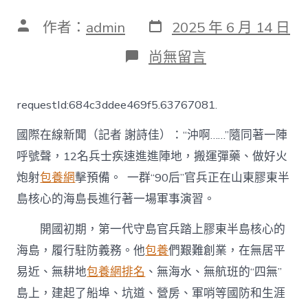
發
文
作者：
admin
2025 年 6 月 14 日
表
章
日
作
在
尚無留言
期
者
〈【網
絡
媒
requestId:684c3ddee469f5.63767081.
體
國
國際在線新聞（記者 謝詩佳）：“沖啊……”隨同著一陣
防
行】
呼號聲，12名兵士疾速進進陣地，搬運彈藥、做好火
以
炮射
包養網
擊預備。 一群“90后”官兵正在山東膠東半
島
為
島核心的海島長進行著一場軍事演習。
家
堅
開國初期，第一代守島官兵踏上膠東半島核心的
守
海
海島，履行駐防義務。他
包養
們艱難創業，在無居平
域
易近、無耕地
包養網排名
、無海水、無航班的“四無”
查
包
島上，建起了船埠、坑道、營房、軍哨等國防和生涯
養