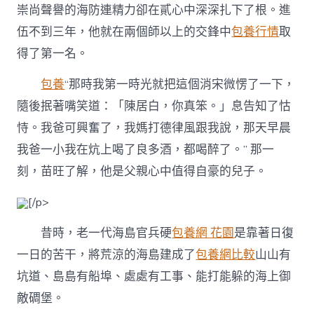
崇尚聲譽的海防連精力卻在貳心中深深扎下了根。進
伍不到三年，他就在兩個師以上的交鋒中
包養行情
取
得了第一名。
包養
“那時我第一時光就把這個消宋微愣了一下，
隨後抿著嘴笑道：「陳居白，你真笨。」息告知了怙
恃。我爸可興奮了，我媽打德律風跟我說，那天早晨
我爸一小我在炕上喝了良多酒，都喝醉了。” 那一
刻，苗旺了解，他是父親心中值得自豪的兒子。
[/p>
昔時，老一代海島官兵硬
包養網 花園
是靠著日復
一日的苦干，將荒涼的海島建成了
包養網比較
山山有
坑道、島島有船埠、處處有工事、能打能躲的海上御
敵碉堡。