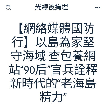
跳
光線被掩埋
至
搜
選
尋
單
主
切
【網絡媒體國防
要
換
開
內
關
行】以島為家堅
容
守海域 查包養網
站“90后”官兵詮釋
新時代的“老海島
精力”