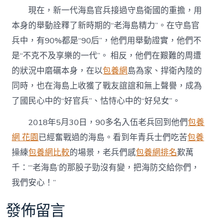
現在，新一代海島官兵接過守島衛國的重擔，用
本身的舉動詮釋了新時期的“老海島精力”。在守島官
兵中，有90%都是“90后”，他們用舉動證實，他們不
是“不克不及享樂的一代”。 相反，他們在艱難的周遭
的狀況中磨礪本身，在以
包養網
島為家、捍衛內陸的
同時，也在海島上收獲了戰友誼誼和無上聲譽，成為
了國民心中的“好官兵”、怙恃心中的“好兒女”。
2018年5月30日，90多名入伍老兵回到他們
包養
網 花園
已經奮戰過的海島。看到年青兵士們吃苦
包養
操練
包養網比較
的場景，老兵們感
包養網排名
歎萬
千：“‘老海島’的那股子勁沒有變，把海防交給你們，
我們安心！”
發佈留言