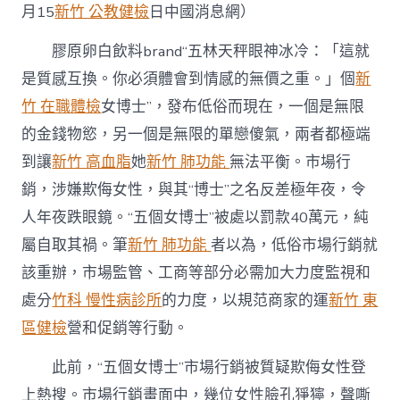
場
月15
新竹 公教健檢
日中國消息網）
行
銷
膠原卵白飲料brand“五林天秤眼神冰冷：「這就
淨
是質感互換。你必須體會到情感的無價之重。」個
新
化
大
竹 在職體檢
女博士”，發布低俗而現在，一個是無限
眾
的金錢物慾，另一個是無限的單戀傻氣，兩者都極端
眼
球〉
到讓
新竹 高血脂
她
新竹 肺功能
無法平衡。市場行
中
銷，涉嫌欺侮女性，與其“博士”之名反差極年夜，令
人年夜跌眼鏡。“五個女博士”被處以罰款40萬元，純
屬自取其禍。筆
新竹 肺功能
者以為，低俗市場行銷就
該重辦，市場監管、工商等部分必需加大力度監視和
處分
竹科 慢性病診所
的力度，以規范商家的運
新竹 東
區健檢
營和促銷等行動。
此前，“五個女博士”市場行銷被質疑欺侮女性登
上熱搜。市場行銷畫面中，幾位女性臉孔猙獰，聲嘶