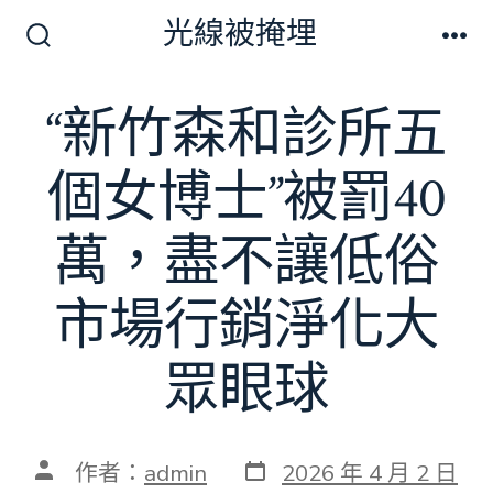
跳
光線被掩埋
至
搜
選
尋
單
主
切
“新竹森和診所五
要
換
開
內
關
個女博士”被罰40
容
萬，盡不讓低俗
市場行銷淨化大
眾眼球
發
文
作者：
admin
2026 年 4 月 2 日
表
章