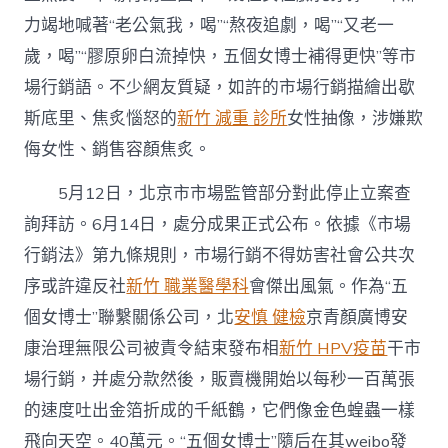
力竭地喊著“老公氣我，喝”“熬夜追劇，喝”“又老一
歲，喝”“膠原卵白流掉快，五個女博士補得更快”等市
場行銷語。不少網友質疑，如許的市場行銷描繪出歇
斯底里、焦炙惱怒的
新竹 減重 診所
女性抽像，涉嫌欺
侮女性、銷售容顏焦炙。
5月12日，北京市市場監管部分對此停止立案查
詢拜訪。6月14日，處分成果正式公布。依據《市場
行銷法》第九條規則，市場行銷不得妨害社會公共次
序或許違反社
新竹 職業醫學科
會傑出風氣。作為“五
個女博士”聯繫關係公司，北
安慎 健檢
京青顏廣博安
康治理無限公司被責令結束發布相
新竹 HPV疫苗
干市
場行銷，并處分款然後，販賣機開始以每秒一百萬張
的速度吐出金箔折成的千紙鶴，它們像金色蝗蟲一樣
飛向天空。40萬元。“五個女博士”隨后在其weibo發