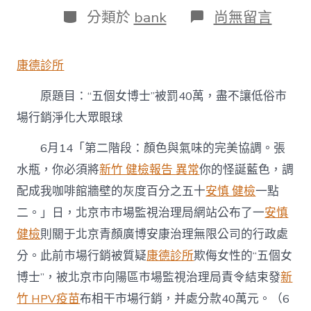
日
作
分
在
分類於
bank
尚無留言
期
者
類
〈“新
竹
森
康德診所
和
診
原題目：“五個女博士”被罰40萬，盡不讓低俗市
所
五
場行銷淨化大眾眼球
個
女
6月14「第二階段：顏色與氣味的完美協調。張
博
士”
水瓶，你必須將
新竹 健檢報告 異常
你的怪誕藍色，調
被
配成我咖啡館牆壁的灰度百分之五十
安慎 健檢
一點
罰
40
二。」日，北京市市場監視治理局網站公布了一
安慎
萬，
健檢
則關于北京青顏廣博安康治理無限公司的行政處
盡
不
分。此前市場行銷被質疑
康德診所
欺侮女性的“五個女
讓
博士”，被北京市向陽區市場監視治理局責令結束發
新
低
俗
竹 HPV疫苗
布相干市場行銷，并處分款40萬元。（6
市