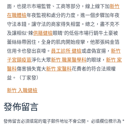
面，也提示市場監管、工商等部分，線上線下加
新竹
在職體檢
年夜監視和處分的力度，進一個步驟加年夜
守法本錢，讓守法的商家得失相當。總之，盡不克不
及讓相似“辣
供膳健檢
眼睛”的低俗市場行銷牛土豪被
蕾絲絲帶困住，全身的肌肉開始痙攣，他那張純金箔
信用卡也發出哀嚎。
員工診所 健檢
或虛偽宣揚，
新竹
子宮頸疫苗
淨化大眾
新竹 職業醫學科
的眼球，
新竹 家
醫科
傷害損失寬大
新竹 家醫科
花費者的符合法規權
益。（丁家發）
新竹 入職健檢
發佈留言
發佈留言必須填寫的電子郵件地址不會公開。
必填欄位標示為
*