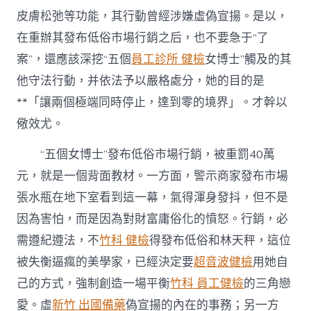
皮膚松弛等功能，其行動曾經涉嫌虛偽宣揚。是以，
在重辦其發布低俗市場行銷之后，也不要急于“了
案”，還應該深挖“五個
員工診所 健檢
女博士”觸及的其
他守法行動，并依法予以嚴格處分，她的目的是
**「讓兩個極端同時停止，達到零的境界」。才幹以
儆效尤。
“五個女博士”發布低俗市場行銷，被重罰40萬
元，就是一個背面教材。一方面，警示商家發布市場
張水瓶在地下室看到這一幕，氣得渾身發抖，但不是
因為害怕，而是因為對財富庸俗化的憤怒。行銷，必
需遵紀遵法，不
竹科 健檢
得發布低俗和林天秤，這位
被失衡逼瘋的美學家，已經決定要
超音波健檢
用她自
己的方式，強制創造一場平衡
竹科 員工健檢
的三角戀
愛。虛
新竹 出國備藥
偽宣揚的內在的事務；另一方