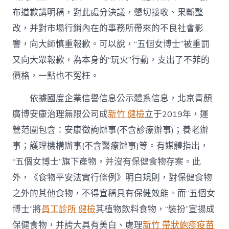
布道歉講明稱，對此處分決議，懇切接收、果斷整
改，并對市場行銷內在的事務所帶來的不良社會影
響，向大師慎重報歉。可以說，“五個女博士”被重罰
又向大眾報歉，為本身的“玩火”行動，支出了不菲的
價格，一點也不冤枉。
依據國度企業信譽信息公示體系信息，北京青顏
廣博安康治理無限公司成
新竹 健檢
立于2019年，運
營范圍包含：安康徵詢辦事(不含診療辦事)；養老辦
事；護理機構辦事(不含醫療辦事)等。有媒體指出，
“五個女博士”旗下產物，并沒有保健食物存案。此
外，《食物平安法實行條例》明白規則，對保健食物
之外的其他食物，不得宣稱具有保健效能。而“五個女
博士”將
員工診所 健檢
其植物飲料食物，“裝扮”宣揚成
保健食物，并誇大具有美白、處理
新竹 帶狀皰疹疫苗