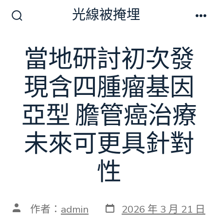
跳
光線被掩埋
至
搜
選
尋
單
主
切
當地研討初次發
要
換
開
內
關
現含四腫瘤基因
容
亞型 膽管癌治療
未來可更具針對
性
發
文
作者：
admin
2026 年 3 月 21 日
表
章