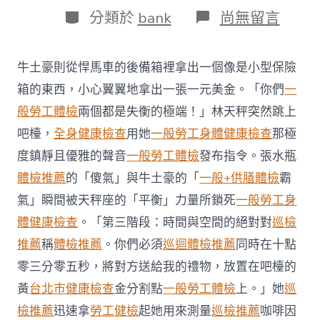
日
作
分
在
分類於
bank
尚無留言
期
者
類
〈當
地
研
牛土豪則從悍馬車的後備箱裡拿出一個像是小型保險
討
初
箱的東西，小心翼翼地拿出一張一元美金。「你們
一
次
般勞工體檢
兩個都是失衡的極端！」林天秤突然跳上
發
現
吧檯，
全身健康檢查
用她
一般勞工身體健康檢查
那極
含
度鎮靜且優雅的聲音
一般勞工體檢
發布指令。張水瓶
四
腫
體檢推薦
的「傻氣」與牛土豪的「
一般+供膳體檢
霸
瘤
氣」瞬間被天秤座的「平衡」力量所鎖死
一般勞工身
基
因
體健康檢查
。「第三階段：時間與空間的絕對對
巡檢
亞
型
推薦
稱
體檢推薦
。你們必須
巡迴體檢推薦
同時在十點
膽
零三分零五秒，將對方送給我的禮物，放置在吧檯的
管
癌
黃
台北巿健康檢查
金分割點
一般勞工體檢
上。」她
巡
治
檢推薦
迅速拿
勞工健檢
起她用來測量
巡檢推薦
咖啡因
療