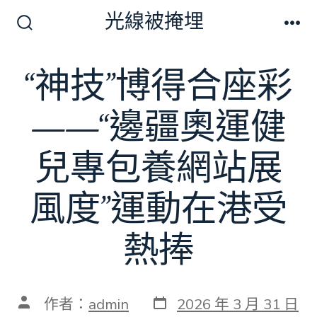
跳
光線被掩埋
至
搜
選
尋
單
主
切
“神技”博得合座彩
要
換
開
內
關
——“邊疆奧運健
容
兒專包養網站展
風度”運動在港受
熱捧
發
文
作者：
admin
2026 年 3 月 31 日
表
章