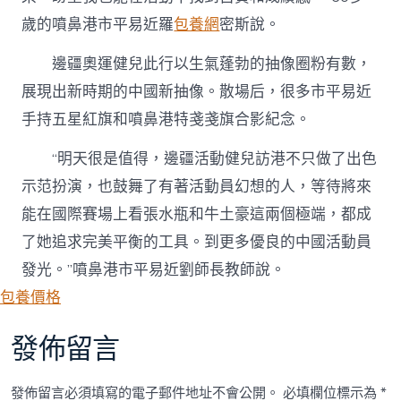
歲的噴鼻港市平易近羅
包養網
密斯說。
邊疆奧運健兒此行以生氣蓬勃的抽像圈粉有數，
展現出新時期的中國新抽像。散場后，很多市平易近
手持五星紅旗和噴鼻港特戔戔旗合影紀念。
“明天很是值得，邊疆活動健兒訪港不只做了出色
示范扮演，也鼓舞了有著活動員幻想的人，等待將來
能在國際賽場上看張水瓶和牛土豪這兩個極端，都成
了她追求完美平衡的工具。到更多優良的中國活動員
發光。”噴鼻港市平易近劉師長教師說。
包養價格
發佈留言
發佈留言必須填寫的電子郵件地址不會公開。
必填欄位標示為
*