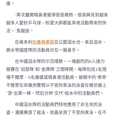
連。
“再次離開噴鼻港覺得很是親熱，很高興見到越來
越多人愛好乒乓球，盼望大師都能享用活動帶來的快
活。”馬龍說。
在維多利
包養俱樂部
亞公園泅水池，來自泅水、
跳水等國度隊的活動員也在一展身手。
在中國泅水隊的示范環節，一場劇烈的6人接力
競賽在“冠部隊”和“金牌隊”之間睜開，每隊包括1名現
場不雅眾、5名邊疆或噴鼻港活動員。被選中的“榮幸”
不雅眾在岸邊用雙臂以不受拘束泳的泳姿在模仿器上
“游”出第一棒，然后分辨“交代”給水中的活動員們。
中國泅水隊的活動員們特地應用了非主攻的泳
姿，潘展樂游了蛙泳，徐嘉余游了不受拘束泳。在不