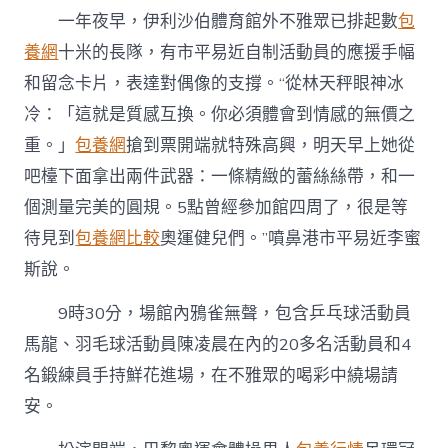
度”
一年夜早，伊利沙伯體育館外不雅眾已排起數
包
運
養網
十米的長隊，有市平易近自制活動員的應援手幅
動
在
和留念卡片，表達對偶像的支撐。“從林天秤眼神冰
港
受
冷：「這就是質感互換。你必須體會到情感的無價之
熱
重。」
包養網
搶到票開端就特殊高興，明天早上她從
捧〉
中
吧檯下面拿出兩件武器：一條精緻的蕾絲絲帶，和一
個測量完美的圓規。5點曾經參加館四周了，很是等
待見到
包養網比較
奧運健兒們。”噴鼻港市平易近李蜜
斯說。
9時30分，場館內鴉雀無聲，包含乒乓球活動員
馬龍、羽毛球活動員陳凌晨在內的20多名活動員和4
名鍛練員手持鮮花進場，在不雅眾的喝彩中繞場請
安。