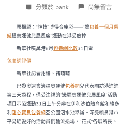
日
作
分
在
分類於
bank
尚無留言
期
者
類
〈“神
技”
博
原標
題：“神技”博得合座彩——“邊
包養一個月價
得
合
錢
疆奧運健兒展風度”運動在港受熱捧
座
彩
新華社噴鼻港8月
包養網比較
31日電
——
“邊
包養網評價
疆
奧
新華社記者謝妞、褚萌萌
運
健
兒
巴黎奧運會邊疆奧運健
包養網
兒代表團訪港進進
專
第三天過程，備受注視的“邊疆奧運健兒展風度”活動
包
養
項目示范運動31日上午分辨在伊利沙伯體育館和維多
網
利
甜心寶貝包養網
亞公園泅水池舉辦。深受噴鼻港市
站
展
平易近愛好的活動員們輪流退場，“花式”各展所長。
風