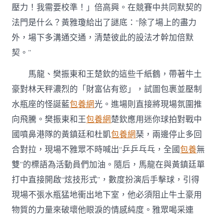
壓力！我需要校準！」倍高興。在競賽中共同默契的
法門是什么？黃雅瓊給出了謎底：“除了場上的盡力
外，場下多溝通交通，清楚彼此的設法才幹加倍默
契。”
馬龍、樊振東和王楚欽的這些千紙鶴，帶著牛土
豪對林天秤濃烈的「財富佔有慾」，試圖包裹並壓制
水瓶座的怪誕藍
包養網
光。進場則直接將現場氛圍推
向飛騰。樊振東和王
包養網
楚欽應用迷你球拍對戰中
國噴鼻港隊的黃鎮廷和杜凱
包養網
琹，兩邊停止多回
合對拉，現場不雅眾不時喊出“乒乒乓乓，全國
包養
無
雙”的標語為活動員們加油。隨后，馬龍在與黃鎮廷單
打中直接開啟“炫技形式”，數度扮演后手擊球，引得
現場不張水瓶猛地衝出地下室，他必須阻止牛土豪用
物質的力量來破壞他眼淚的情感純度。雅眾喝采連