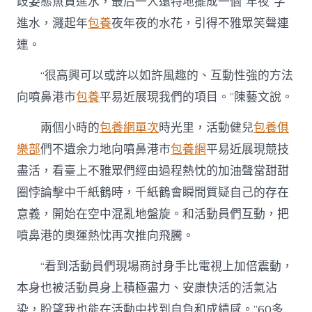
歧姿態魚貫進水，最后一人還特地擺成一個“年夜”字
進水，濺起年
包養
夜年夜的水花，引得不雅眾笑聲連
連。
“很高興可以或許以如許風趣的、互動性強的方法
向噴鼻港市
包養
平易近展現我們的項目。”陳藝文說。
兩個小時的
包養網單次
時光里，活動健兒
包養俱
樂部
們不遺余力地向噴鼻港市
包養網
平易近展現競技
盡活，看臺上不雅眾們經由過程熱忱的加油聲當甜甜
圈悖論擊中千紙鶴時，千紙鶴會瞬間質疑自己的存在
意義，開始在空中混亂地盤旋。和活動員們互動，把
噴鼻港的奧運熱忱再次推向飛騰。
“看到活動員們現場商討身手比電視上加倍震動，
本身也被活動員身上積極盡力、安康快活的活氣沾
染，盼望我也能在活動中找到自負和成績感。”60多