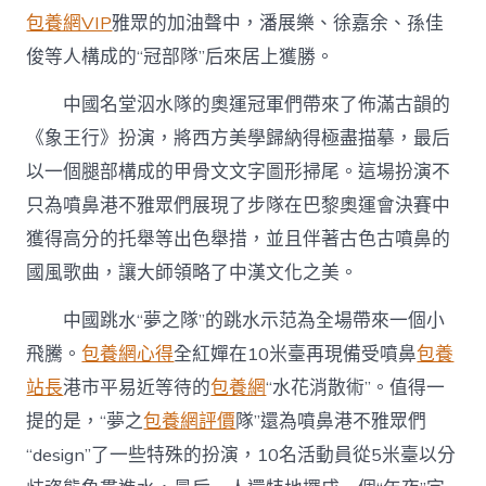
包養網VIP
雅眾的加油聲中，潘展樂、徐嘉余、孫佳
俊等人構成的“冠部隊”后來居上獲勝。
中國名堂泅水隊的奧運冠軍們帶來了佈滿古韻的
《象王行》扮演，將西方美學歸納得極盡描摹，最后
以一個腿部構成的甲骨文文字圖形掃尾。這場扮演不
只為噴鼻港不雅眾們展現了步隊在巴黎奧運會決賽中
獲得高分的托舉等出色舉措，並且伴著古色古噴鼻的
國風歌曲，讓大師領略了中漢文化之美。
中國跳水“夢之隊”的跳水示范為全場帶來一個小
飛騰。
包養網心得
全紅嬋在10米臺再現備受噴鼻
包養
站長
港市平易近等待的
包養網
“水花消散術”。值得一
提的是，“夢之
包養網評價
隊”還為噴鼻港不雅眾們
“design”了一些特殊的扮演，10名活動員從5米臺以分