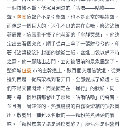
一個持續不斷、低沉且潮濕的「咕嚕——咕嚕——」
聲。
包養
這聲音不是引擎聲，也不是正常的鳴笛聲，
而像是一個巨大的、消化不良的胃在哀嚎。廖沾沾皺
著眉頭，這嚴重干擾了他蒜泥的「寧靜冥想」。他決
定出去看個究竟，順手從桌上拿了一張髒兮兮的，印
著《沾醬秘笈》封面的皺衛生紙，塞進口袋以備不時
之需。他一腳踏出店門，立刻被眼前的景象震驚了。
整條城
包養
市的主幹道上，數百個交通信號燈，從東
邊到西邊，從高架橋到巷弄口，全部變成了綠燈。它
們不是交替閃爍，而是固定在「通行」的狀態，同
時，每一個燈箱都發出了那種「咕嚕咕嚕」的聲音，
並且有一層淡淡的、熱氣騰騰的白霧從燈箱的頂部冒
出，散發出一種難以名狀的——麵粉蒸煮過頭的氣
味。「麵粉焦慮？還是過度發酵？」廖沾沾是個醬料