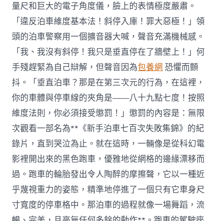
量尺和巨大的電子角度儀，臉上的表情極度嚴肅。
「違反泊車維度基本法！斜停入庫！罪大惡極！」領
頭的泊車警察用一個擴音器大喊，聲音充滿機械感。
「我、我沒有斜停！我只是垂直停在了牆壁上！」何
手殘趕緊為自己辯解，但聲音因為
包養網
恐懼而顫
抖。「垂直泊車？那是在第三次元的行為，在這裡，
你的車體與停車線的夾角是——八十九點七度！按照
維度法則，你必須接受懲罰！」懲罰的內容是：無限
次觀看一部名為**《新手泊車七百次失敗集錦》的紀
錄片，直到哭泣為止。就在這時，一輛像是從科幻電
影裡開出來的黑色跑車，優雅地從網格的邊緣漂移而
過。跑車的輪胎發出令人陶醉的摩擦聲，它以一種近
乎蔑視重力的姿態，精準地停進了一個只有它車身尺
寸寬度的停車格中。那泊車的過程就像一場舞蹈，流
暢、完美，且毫無任何多餘的動作**。跑車的駕駛座