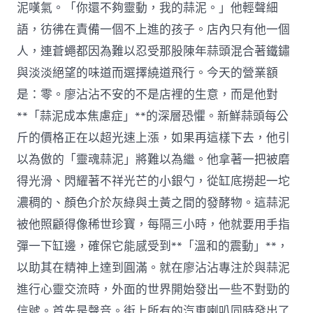
泥嘆氣。「你還不夠靈動，我的蒜泥。」他輕聲細
語，彷彿在責備一個不上進的孩子。店內只有他一個
人，連蒼蠅都因為難以忍受那股陳年蒜頭混合著鐵鏽
與淡淡絕望的味道而選擇繞道飛行。今天的營業額
是：零。廖沾沾不安的不是店裡的生意，而是他對
**「蒜泥成本焦慮症」**的深層恐懼。新鮮蒜頭每公
斤的價格正在以超光速上漲，如果再這樣下去，他引
以為傲的「靈魂蒜泥」將難以為繼。他拿著一把被磨
得光滑、閃耀著不祥光芒的小銀勺，從缸底撈起一坨
濃稠的、顏色介於灰綠與土黃之間的發酵物。這蒜泥
被他照顧得像稀世珍寶，每隔三小時，他就要用手指
彈一下缸邊，確保它能感受到**「溫和的震動」**，
以助其在精神上達到圓滿。就在廖沾沾專注於與蒜泥
進行心靈交流時，外面的世界開始發出一些不對勁的
信號。首先是聲音。街上所有的汽車喇叭同時發出了