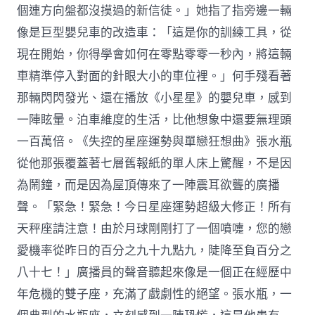
個連方向盤都沒摸過的新信徒。」她指了指旁邊一輛
像是巨型嬰兒車的改造車：「這是你的訓練工具，從
現在開始，你得學會如何在零點零零一秒內，將這輛
車精準停入對面的針眼大小的車位裡。」何手殘看著
那輛閃閃發光、還在播放《小星星》的嬰兒車，感到
一陣眩暈。泊車維度的生活，比他想象中還要無理頭
一百萬倍。《失控的星座運勢與單戀狂想曲》張水瓶
從他那張覆蓋著七層舊報紙的單人床上驚醒，不是因
為鬧鐘，而是因為屋頂傳來了一陣震耳欲聾的廣播
聲。「緊急！緊急！今日星座運勢超級大修正！所有
天秤座請注意！由於月球剛剛打了一個噴嚏，您的戀
愛機率從昨日的百分之九十九點九，陡降至負百分之
八十七！」廣播員的聲音聽起來像是一個正在經歷中
年危機的雙子座，充滿了戲劇性的絕望。張水瓶，一