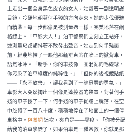
上走出一個全身黑色皮衣的女人，她戴著一副透明護
目鏡，冷酷地朝著何手殘的方向走來。她的步伐優雅
而精準，每一步都像是被測量過一樣，完美地落在網
格線上。「車影大人！」泊車警察們立刻立正站好，
連測量尺都顫抖著不敢發出聲音。她走到何手殘面
前，輕蔑地掃了一眼他那輛垂直貼在牆上的掀背車，
語氣冰冷。「新手，你的車技像一團混亂的毛線球。
你污染了泊車維度的純粹性。」「但你的後視鏡貼紙
——『永不放棄』，讓我看到了一絲愚蠢的勇氣。」
車影大人突然掏出一個像是遙控器的裝置，對著何手
殘的車子按了一下。何手殘的車子從牆上脫落，在空
中旋轉了一百八十度，穩穩地停在了地面上的一個停
車格中。
包養網
這次，夾角是——零度。「你被分配
給我的泊車學徒了。如果泊車是一種宗教，你就是那