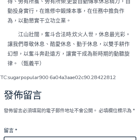
得、勞有所獲、勞有所榮;更要自動傳承休息精力，自
動投身實行，在進修中鍛煉本事，在任務中擔負作
為，以勤懇實干立功立業。
江山壯闊，奮斗合法時;炊火人世，休息最光彩。
讓我們尊敬休息、酷愛休息、勤于休息，以雙手耕作
幻想，以奮斗奔赴遠方，讓實干成為新時期的動聽旋
律。（甄義平）
TC:sugarpopular900 6a04a3aae02c90.28422812
發佈留言
發佈留言必須填寫的電子郵件地址不會公開。
必填欄位標示為
*
留言
*