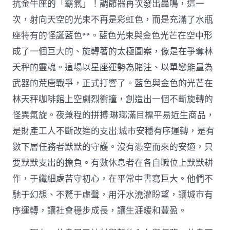
抗金牛座的「霸氣」！調節器再次發出轟鳴，這一
次，射向天空的光束不再是彩虹色，而是充滿了水瓶
座特有的怪誕藍色**。藍色光束與金色光芒在空中形
成了一個巨大的、旋轉著的太極圖案，像是在爭奪林
天秤的靈魂。這場以星座運勢為賭注、以單戀能量為
武器的荒唐戰爭，正式打響了。藍色與金色的光芒在
林天秤咖啡館上空劇烈衝撞，創造出一個不斷旋轉的
怪異氣旋。夜兼程的拼搏;琳瑯滿目標平易近生商品，
是財產工人不斷改進的支出;城市安穩有序運轉，是有
數下層任務者默默的守護。沒有憑空而來的安適，只
要默默支出的擔負。有數休息者在各自職位上默默耕
作，于纖細處苦守初心，在平常中書寫巨大。他們不
馳于幻想、不騖于虛聲，用汗水澆灌盼望，讓城市有
序運轉，讓社會穩步成長，讓生涯暖和豐盈。