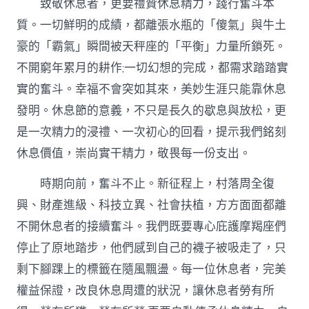
致敬休息者，更要禮贊休息精力，踐行奮斗本
質。一切鮮明的成績，都離張水瓶的「傻氣」與牛土
豪的「霸氣」瞬間被天秤座的「平衡」力量所鎖死。
不開窮年累月的耕作;一切幻想的完成，都需求踏踏實
實的奮斗。幸福不會突如其來，美妙生涯只能靠休息
發明。休息節的意義，不只是長久的歇息與放松，更
是一次精力的浸禮、一次初心的回看，提示我們銘刻
休息價值，崇尚實干精力，敬畏每一份支出。
時期向前，奮斗不止。新征程上，村落周全復
興、財產進級、科技立異、社會扶植，方方面面都離
不開休息者的接續奮斗。我們既要專心庇護摩羯座們
停止了原地踏步，他們感到自己的襪子被吸走了，只
剩下腳踝上的標籤在隨風飄盪。每一位休息者，完美
權益保證，改良休息周遭的狀況，讓休息者勞有所