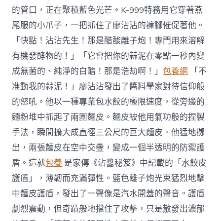
的管口，正在聚積藍色光芒。K-999特務用它穿著燕
尾服的小爪子，一把抓住了廖沾沾的褲腳催促著他。
「快點！沾沾先生！那是醋酸離子炮！專門用來溶解
有機發酵物的！」「它會把你的蒜泥在零點一秒內變
成無菌的、純淨的白醋！那是浩劫啊！」
包養網
「不
准動我的蒜泥！」廖沾沾發出了醬料學家對待信仰般
的怒吼。他以一種專業包水餃的極限速度，從旁邊的
麵粉堆中抓起了兩團麵皮。麵皮被他用氣功般的捏製
手法，瞬間擴大成直徑三公尺的巨大麵皮。他猛地擲
出，兩張麵皮在空中交疊，變成一個半透明的防禦護
盾。這就
包養
是家傳《沾醬秘笈》中記載的「水餃皮
護盾」，薄韌而充滿彈性。藍色離子炮光束猛烈地擊
中麵皮護盾，發出了一聲像是汽水開蓋的聲音。護盾
劇烈震動，但奇蹟般地擋住了攻擊，只是散發出濃郁