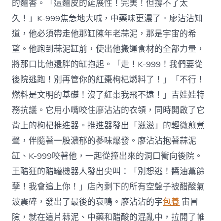
的麵香。「這麵皮的延展性！完美！但撐不了太
久！」K-999焦急地大喊，中藥味更濃了。廖沾沾知
道，他必須帶走他那缸陳年老蒜泥，那是宇宙的希
望。他跑到蒜泥缸前，使出他搬運食材的全部力量，
將那口比他還胖的缸抱起。「走！K-999！我們要從
後院逃跑！別再管你的紅棗枸杞燃料了！」「不行！
燃料是文明的基礎！沒了紅棗我飛不遠！」吉娃娃特
務抗議。它用小嘴咬住廖沾沾的衣領，同時開啟了它
背上的枸杞推進器。推進器發出「滋滋」的輕微煎煮
聲，伴隨著一股濃郁的蔘味爆發。廖沾沾抱著蒜泥
缸、K-999咬著他，一起從撞出來的洞口衝向後院。
王醋狂的醋罐機器人發出尖叫：「別想逃！醬油黨餘
孽！我會追上你！」店內剩下的所有空盤子被醋酸氣
波震碎，發出了最後的哀鳴。廖沾沾的宇
包養
宙冒
險，就在這片蒜泥、中藥和醋酸的混亂中，拉開了帷