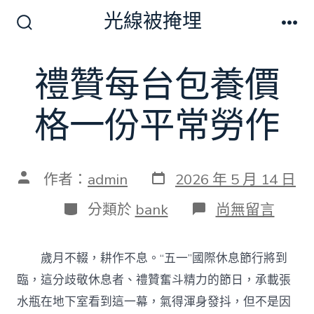
跳
光線被掩埋
至
搜
選
尋
單
主
切
禮贊每台包養價
要
換
開
內
關
格一份平常勞作
容
發
文
作者：
admin
2026 年 5 月 14 日
表
章
日
作
分
在
分類於
bank
尚無留言
期
者
類
〈禮
贊
每
歲月不輟，耕作不息。“五一”國際休息節行將到
台
包
臨，這分歧敬休息者、禮贊奮斗精力的節日，承載張
養
水瓶在地下室看到這一幕，氣得渾身發抖，但不是因
價