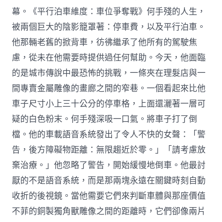
幕。《平行泊車維度：車位爭奪戰》何手殘的人生，
被兩個巨大的陰影籠罩著：停車費，以及平行泊車。
他那輛老舊的掀背車，彷彿繼承了他所有的駕駛焦
慮，從未在他需要時提供過任何幫助。今天，他面臨
的是城市傳說中最恐怖的挑戰，一條夾在理髮店與一
間專賣金屬雕像的畫廊之間的窄巷。一個看起來比他
車子尺寸小上三十公分的停車格，上面還灑著一層可
疑的白色粉末。何手殘深吸一口氣。將車子打了倒
檔。他的車載語音系統發出了令人不快的女聲：「警
告，後方障礙物距離：無限趨近於零。」「請考慮放
棄治療。」他忽略了警告，開始緩慢地倒車。他最討
厭的不是語音系統，而是那兩塊永遠在關鍵時刻自動
收折的後視鏡。當他需要它們來判斷車體與那座價值
不菲的銅製獨角獸雕像之間的距離時，它們卻像兩片