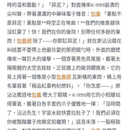
時的溫和震動！」「蒜泥？」對面傳來K-999崩潰的
尖叫聲，帶著濃濃的中藥味電子雜音：
包養
「重點不
是蒜泥！重點是**時空正在彎曲！**我們的推進器快
沒紅棗了！快！我們在你的後院！別帶任何多餘的東
西！
包養網
除了——你那缸蒜泥！」就在廖沾沾還在
糾結要不要帶上他最珍愛的那把銀勺時，外面的牆壁
傳來一聲巨大的撞擊。一個穿著黑色燕尾服、戴著太
陽眼鏡的太空吉娃娃，正從牆上的破洞鑽進來。它的
背上揹著一個像是小型
包養網
瓦斯桶的東西，桶上用
毛筆寫著「極品紅棗枸杞燃料」。「你怎麼——」廖
沾沾驚訝地
包養
瞪大了眼睛。K-999用它的小短腿站
得筆直，戴著白色手套的爪子優雅地一揮：「沒時間
了，沾沾先生！宇宙水餃快要拉肚子了！我們必須在
你被醋酸離子炮鎖定前離開！」話音未落，一股極致