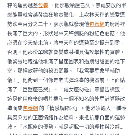
秤的運勢越差
包養
，他那股積壓已久、無處安放的單
戀能量就會越發瘋狂地實體化。上次林天秤的戀愛運
勢跌至百分之二十，張水瓶就發現他
包養網
的廚房裡
長滿了巨大的、形狀是林天秤側臉的粉紅色蘑菇。他
必須在今天結束前，將林天秤的運勢至少提升到零。
否則，他那份單戀就會變成某種具備攻擊性的實體。
他緊張地跑進他堆滿了星座圖表和過期甜甜圈的地下
室，那裡放著他的秘密武器。「我需要星象學輔助
儀！」他衝到一個像是老式彈珠臺的機器前，上面貼
滿了「巨蟹座已哭」、「處女座勿碰」等警告標籤。
這是他用廢棄的唱片機和一個不知名的外星計算器改
造而成
包養網
的「情感調節器」。他必須輸入一種極
具感染力的正面情緒作為燃料，來抵抗那負面的運勢
波。「水瓶座的優勢，就是超脫一切的理性與冷靜…