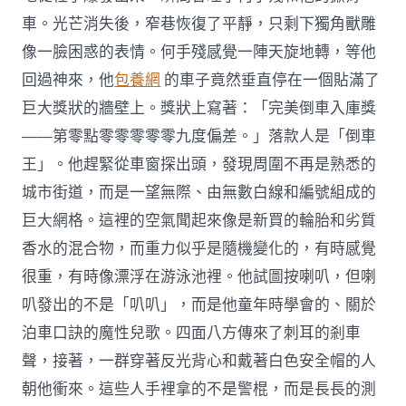
車。光芒消失後，窄巷恢復了平靜，只剩下獨角獸雕
像一臉困惑的表情。何手殘感覺一陣天旋地轉，等他
回過神來，他
包養網
的車子竟然垂直停在一個貼滿了
巨大獎狀的牆壁上。獎狀上寫著：「完美倒車入庫獎
——第零點零零零零零九度偏差。」落款人是「倒車
王」。他趕緊從車窗探出頭，發現周圍不再是熟悉的
城市街道，而是一望無際、由無數白線和編號組成的
巨大網格。這裡的空氣聞起來像是新買的輪胎和劣質
香水的混合物，而重力似乎是隨機變化的，有時感覺
很重，有時像漂浮在游泳池裡。他試圖按喇叭，但喇
叭發出的不是「叭叭」，而是他童年時學會的、關於
泊車口訣的魔性兒歌。四面八方傳來了刺耳的剎車
聲，接著，一群穿著反光背心和戴著白色安全帽的人
朝他衝來。這些人手裡拿的不是警棍，而是長長的測