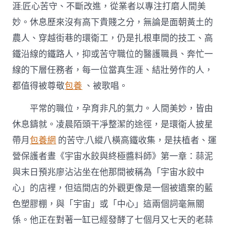
涯;匠心苦守、不斷改進，從業者以專注打磨人間美
妙。休息歷來沒有高下貴賤之分，無論是面朝黃土的
農人、穿越街巷的環衛工，仍是扎根車間的技工、高
鐵沿線的鐵路人，抑或苦守職位的醫護職員、奔忙一
線的下層任務者，每一位當真生涯、結壯勞作的人，
都值得被尊敬
包養
、被歌唱。
平常的職位，孕育非凡的氣力。人間美妙，皆由
休息鑄就。凌晨陌頭干凈整潔的途徑，是環衛人披星
帶月
包養網
的苦守;八縱八橫高鐵收集，是扶植者、運
營保護者晝《宇宙水餃與終極醬料師》第一章：蒜泥
與末日預兆廖沾沾坐在他那間被稱為「宇宙水餃中
心」的店裡，但這間店的外觀更像是一個被遺棄的藍
色塑膠棚，與「宇宙」或「中心」這兩個詞毫無關
係。他正在對著一缸已經發酵了七個月又七天的老蒜