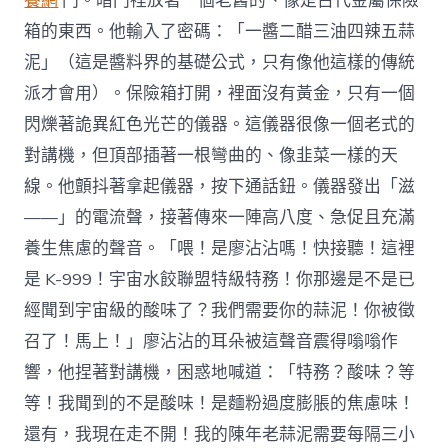
養網
門。暗門裡放著一個老舊的、像是古代金屬保險
箱的東西。他輸入了密碼：「一醬二醋三油四辣五蒜
泥」（這是醬料界的基礎公式，只有像他這樣的傳統
派才會用）。保險箱打開，裡面沒有黃金，只有一個
閃爍著詭異紅色光芒的儀器。這儀器很像一個老式的
對講機，但頂部插著一根彎曲的、像韭菜一樣的天
線。他顫抖著拿起儀器，按下通話鈕。儀器發出「滋
——」的電流聲，接著傳來一陣高八度、急促且充滿
養生焦慮的聲音。「喂！是廖沾沾嗎！快接聽！這裡
是 K-999！宇宙水餃聯盟特級特務！你那邊是不是已
經聞到宇宙級的酸味了？我們需要你的蒜泥！你被徵
召了！馬上！」廖沾沾的耳朵被這聲音震得嗡嗡作
響，他捏著對講機，困惑地喊道：「特務？酸味？等
等！我聞到的不是酸味！是麵粉過度膨脹的焦慮味！
還有，我現在走不開！我的陳年老蒜泥需要每隔三小