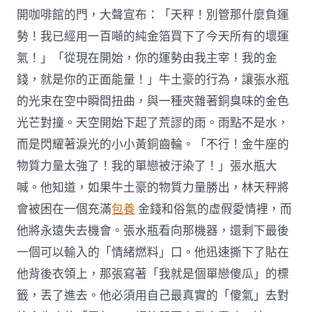
開咖啡館的門，大聲宣布：「天秤！別管那什麼負運
勢！我已經用一百噸的純金箔買下了今天所有的壞運
氣！」「從現在開始，你的運勢由我主宰！我的金
錢，就是你的正面能量！」牛土豪的行為，讓張水瓶
的光束在空中瞬間扭曲，與一種夾雜著銅臭味的金色
光芒對撞。天空開始下起了荒謬的雨。雨點不是水，
而是閃耀著淚光的小小黃銅齒輪。「不行！金牛座的
物質力量太強了！我的單戀被汙染了！」張水瓶大
喊。他知道，如果牛土豪的物質力量勝出，林天秤將
會被困在一個充滿
包養
金錢和俗氣的虛假愛情裡，而
他將永遠失去機會。張水瓶看向那機器，還剩下最後
一個可以輸入的「情緒燃料」口。他迅速撕下了貼在
他背後衣領上，那張寫著「我就是個單戀傻瓜」的標
籤，丟了進去。他必須用自己最真實的「傻氣」去對