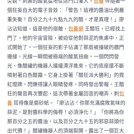
尖銳、刺鼻的酸氣猛地從店門口灌入，
包養
伴隨著一
個狂妄自大的電子音效：「警告！這裡的醬油比例嚴
重失衡！百分之九十九點九九的醋，才是真理！」廖
沾沾知道，這是他的宿敵，
包養網
王醋狂，已經找上
門了。他的宇宙冒險，被迫從他對蒜泥的焦慮中，正
式開始了。一個狂妄的影子佔滿了那扇被撞破的牆門
邊緣，光線一瞬間被極端的酸氣扭曲。一個閃閃發
光、像醋罐的機器人緩緩漂浮進來，它的底座還不斷
噴射著白色醋霧。它身上掛著「醋狂派大勝利」的霓
虹燈牌，閃爍得讓人眼睛發疼，同時發出警報。王醋
狂的聲音再次響起，這次帶著金屬回音的嘲弄，刺
包
養
耳得像是磨砂紙。「廖沾沾！你那充滿腐敗氣味的
蒜泥，是對醬料學的侮辱！必須淨化！」「你將為你
那百分之五的醬油，以及百分之九十五的邪惡蒜頭付
出代價！」醋罐機器人的頂端裂開，露出了一個巨大