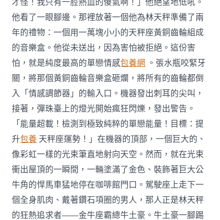
才怪！我只有一腔熱血的傻氣啊！」他絕望地低吼。
他看了一眼腳邊。那裡放著一個他為林天秤準備了兩
年的禮物：一個用一萬塊小小的天秤座黃銅齒輪組成
的音樂盒。他從未送出，因為害怕被拒絕。這份害
怕，就是純度最高的單戀情感
包養網
。張水瓶咬緊牙
關，將那個黃銅齒輪音樂盒砸爛，將所有的齒輪都倒
入「情感調節器」的輸入口。機器發出刺耳的尖叫，
接著，彈珠臺上的燈光開始瘋狂閃爍，發出警告。
「能量超載！檢測到極致純粹的單戀能量！目標：提
升
包養
天秤座運勢！」在機器的頂部，一個巨大的、
像彩虹一樣的光束筆直地射向天空。然而，就在光束
衝出屋頂的一瞬間，一輛塗滿了金色、裝飾著巨大公
牛角的悍馬車猛地停在咖啡館門口。駕駛座上走下一
個全身肌肉、戴著鑽石項圈的男人，那人正是林天秤
的狂熱追求者——金牛座霸總牛土豪。牛土豪一腳踢