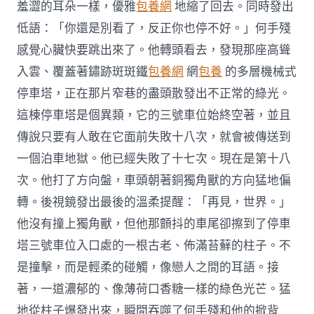
羞澀的耳朵一樣，優雅
包養網
地縮了回去。同時發出
低語：「你還是別看了，反正你也停不好。」何手殘
感覺心臟快要跳出來了。他轉頭看去，發現那座高聳
入雲、覆蓋著鏽跡斑斑鐵
包養網
網
包養
的多層機械式
停車塔，正在那片窄巷的盡頭散發出不正常的綠光。
這棟停車塔是個異類，它的三號車位始終空著，並且
傳說只要有人敢在它面前失敗十八次，就會被傳送到
一個泊車地獄。他已經失敗了十七次。現在是第十八
次。他打了方向盤，車頭朝著銅獨角獸的方向猛地偏
轉。後視鏡發出最後的溫柔提醒：「再見，世界。」
他沒有撞上獨角獸，但他那顫抖的車尾卻擦到了停車
塔三號車位入口處的一根古老、佈滿苔蘚的柱子。不
是撞擊，而是輕柔的碰觸，像戀人之間的耳語。接
著，一道濃郁的、像薄荷口香糖一樣的綠色光芒。猛
地從柱子爆發出來，瞬間吞噬了何手殘和他的掀背