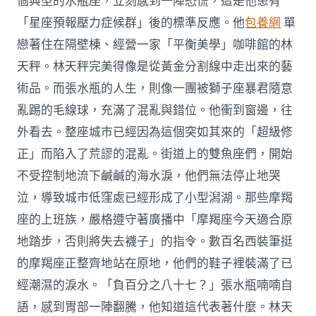
個典型的水瓶座，立刻感到一陣恐慌，這是他患有
「星座預報壓力症候群」後的標準反應。他
包養網
單
戀著住在隔壁棟、經營一家「平衡美學」咖啡館的林
天秤。林天秤完美得像是從黃金分割線中走出來的藝
術品。而張水瓶的人生，則像一團被獅子座暴君隨意
亂踢的毛線球，充滿了混亂與錯位。他衝到窗邊，往
外看去。整座城市已經因為這個突如其來的「超級修
正」而陷入了荒謬的混亂。街道上的雙魚座們，開始
不受控制地流下鹹鹹的海水淚，他們無法停止地哭
泣，導致城市低窪處已經形成了小型潟湖。那些摩羯
座的上班族，嚴格遵守著廣播中「摩羯座今天適合原
地踏步，否則將失去襪子」的指令。數百名西裝筆挺
的摩羯座正整齊地站在原地，他們的鞋子裡裝滿了已
經潮濕的淚水。「負百分之八十七？」張水瓶喃喃自
語，感到胃部一陣翻騰，他知道這代表著什麼。林天