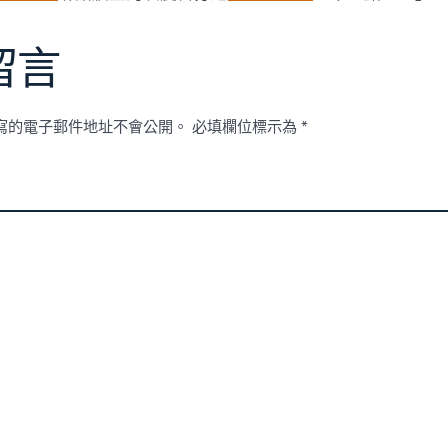
人
逝
世〉
留言
中
寫的電子郵件地址不會公開。
必填欄位標示為
*