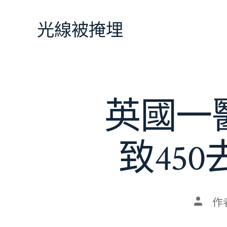
跳
至
光線被掩埋
主
要
內
容
英國一
致45
文
作
章
作