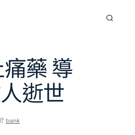
搜
尋
切
換
開
關
痛藥 導
檢人逝世
於
bank