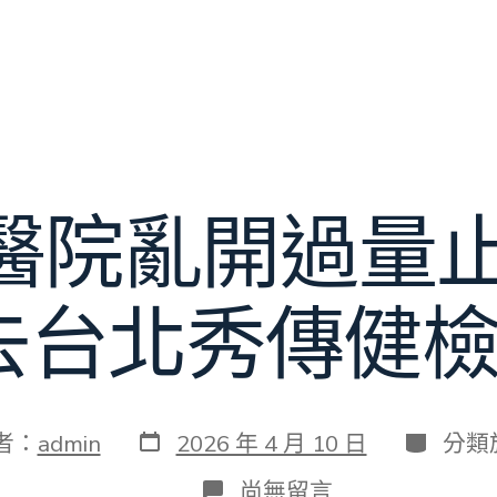
醫院亂開過量止
0去台北秀傳健
發
分
者：
admin
2026 年 4 月 10 日
分類
表
類
日
在
尚無留言