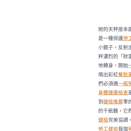
者
她的天秤座本
是一種保護
勞
小鏡子，反射
秤濃烈的「財
地轉身，開始
噴出彩虹
餐飲
們必須通
一般
身體健康檢查
到
健檢推薦
零
的千紙鶴，它
健檢
完美協調
勞工健檢
我咖