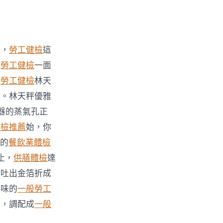
式，
勞工健檢
這
像
勞工健檢
一面
對
勞工健檢
林天
光。林天秤優雅
器的蒸氣孔正
健檢推薦
始，你
目的
餐飲業體檢
止，
供膳體檢
達
度吐出金箔折成
氣味的
一般勞工
色，調配成
一般