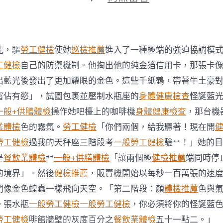
期
〈英
國
一
醫
院
能，驅
勞工健檢
使她
巡檢推薦
進入了一種極端的強迫協調模
亂
開
工健檢
自己的防禦機制。他掏出他的純金箔信用卡，那張卡
過
出藍光後發出了更加耀眼的金色。這些千紙鶴，帶著牛土豪
量
止
富佔有慾」，試圖包裹並壓制水瓶座的
身體健康檢查
怪誕藍
痛
一般+供膳體檢
操作她吧檯上的咖啡機
身體健康檢查
，那台機
藥
導
業體檢
色的霧氣。
勞工健檢
「你們兩個，給我聽著！現在開
致
勞工健檢
過我的天秤座三階段考
一般勞工健檢
驗**！」她的
450
去
是
餐飲業體檢
**
一般+供膳體檢
「讓兩個極
健檢推薦
端同時停
台
的境界」。然後
健檢推薦
，販賣機開始以每秒一百萬張的速
北
秀
們像金色蝗蟲一樣飛向天空。「第二階段：顏
體檢推薦
色與
傳
。張水瓶
一般勞工健檢
一般勞工健檢
，你必須將你的怪誕藍
健
檢
勞工健檢
啡館牆壁的灰度百分之
餐飲業體檢
五十一點二。」