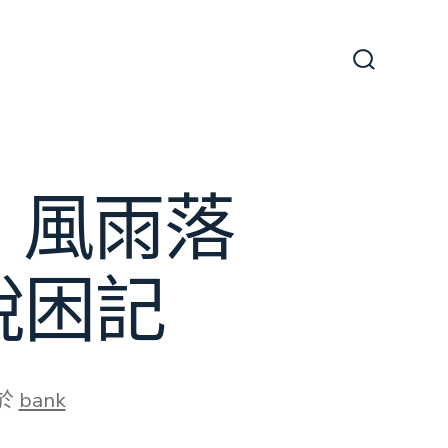
搜
尋
切
換
開
關
｜風雨落
脫困記
於
bank