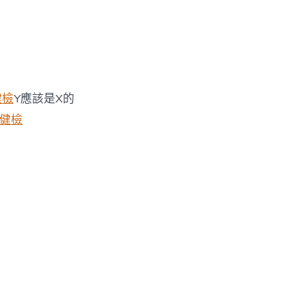
健檢
Y應該是X的
 健檢