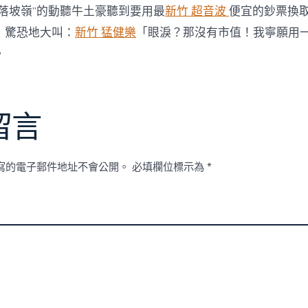
落坡嶺”的動聽牛土豪聽到要用最
新竹 超音波
便宜的鈔票換
，驚恐地大叫：
新竹 猛健樂
「眼淚？那沒有市值！我寧願用
。
留言
寫的電子郵件地址不會公開。
必填欄位標示為
*