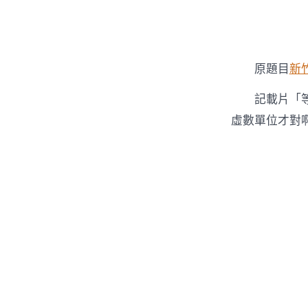
者
原題目
新
記載片「
虛數單位才對