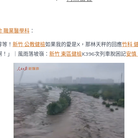
期
〈記
載
片
新
竹
竹 職業醫學科
：
森
和
等等！
新竹 公教健檢
如果我的愛是X，那林天秤的回應
竹科 
診
所
啊！」｜風雨落坡嶺：
新竹 東區健檢
K396次列車脫困記
安慎
｜
風
雨
落
坡
嶺：
K396
次
列
車
脫
困
記〉