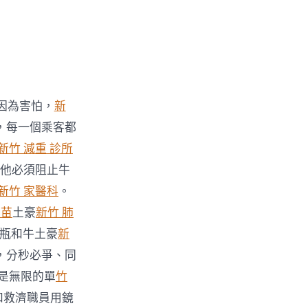
因為害怕，
新
，每一個乘客都
新竹 減重 診所
，他必須阻止牛
新竹 家醫科
。
疫苗
土豪
新竹 肺
瓶和牛土豪
新
，分秒必爭、同
是無限的單
竹
和救濟職員用鏡