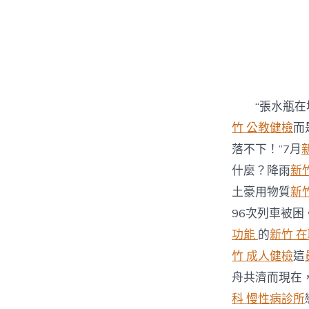
“張水瓶
竹 公教健檢
而
落不下！”7月
什麼？降雨
新
土豪用物質
新
96次列車被
功能
的
新竹 
竹 成人健檢
這
舟共濟而現在
科 慢性病診所