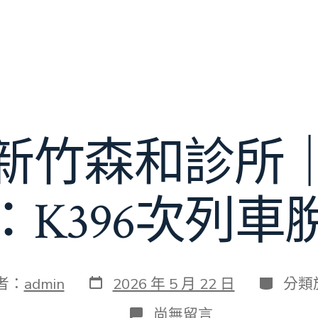
新竹森和診所
：K396次列車
發
分
者：
admin
2026 年 5 月 22 日
分類
表
類
日
在
尚無留言