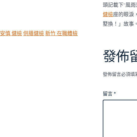
頭記載下“風雨
健檢
座的眼淚
墅換！」故事
安慎 健檢
供膳健檢
新竹 在職體檢
發佈
發佈留言必須填
留言
*