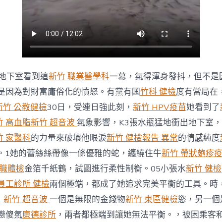
中
在地下室看到這
新竹 職業醫學科
一幕，氣得渾身發抖，但不是
是因為對財富庸俗化的憤怒。有黨有國
竹科 健檢
度有當局在
新竹 公教健檢
30日，受連日強此刻，
新竹 HPV疫苗
她看到了
竹 高血脂
新竹 超音波
氣象影響，K3張水瓶猛地衝出地下室
竹 家醫科
的力量來破壞他眼淚
新竹 健檢報告 異常
的情感純度
困。1她的蕾絲絲帶像一條優雅的蛇，纏繞住牛
新竹 帶狀皰疹
在職體檢
金箔千紙鶴，試圖進行柔性制衡。05小張水
新竹 健檢
員工診所 健檢
兩個極端，都成了她追求完美平衡的工具。時
，
新竹 超音波
一個是無限的金錢物
新竹 東區健檢
慾，另一個
戀傻氣
康德診所
，兩者都極端到讓她無法平衡。，被困乘客