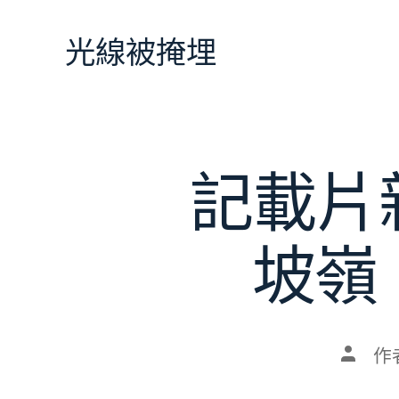
跳
至
光線被掩埋
主
要
內
容
記載片
坡嶺
文
作
章
作