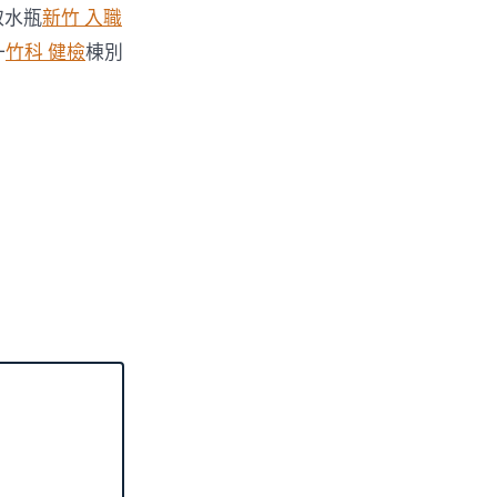
取水瓶
新竹 入職
一
竹科 健檢
棟別