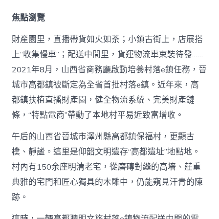
樸
山
焦點瀏覽
鄉
做
財產園里，直播帶貨如火如荼；小鎮古街上，店展搭
強
“特
上“收集慢車”；配送中間里，貨運物流車束裝待發……
點
2021年8月，山西省商務廳啟動培養村落e鎮任務，晉
電
商”
城市高都鎮被斷定為全省首批村落e鎮。近年來，高
（查
包
都鎮扶植直播財產園，健全物流系統、完美財產鏈
養
條，“特點電商”帶動了本地村平易近致富增收。
網
站
午后的山西省晉城市澤州縣高都鎮保福村，更顯古
比
擬
樸、靜謐。這里是仰韶文明遺存“高都遺址”地點地。
講
村內有150余座明清老宅，從磨磚對縫的高墻、莊重
述
·
典雅的宅門和匠心獨具的木雕中，仍能窺見汗青的陳
一
線
跡。
見
聞）
這時，一輛高都聰明文旅村落e鎮物流配送中間的電