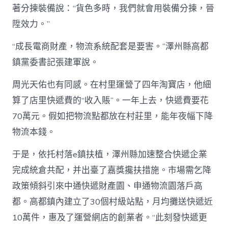
著分揀裝備說：“貨色多時，我們就會用裝備分揀，晉
陞效力。”
“成長電商財產，物流系統配套是要害。”澤州縣高都
鎮黨委書記張建軍說。
周光天佑也有同感。在村里運營了四年淘寶店，他細
算了店里快遞費的“收入賬”。一年上去，快遞費要花
70萬元。假如把物流點都放在村莊里，能年夜幅下降
物流本錢。
于是，依托村落e鎮扶植，澤州縣加速整合快遞企業
完成統倉共配，并出臺了嘉獎攙扶措施。市場需乞降
政策傾斜引來中通快遞財產園、申通物流園落戶高
都。高都鎮內建立了30個村級站點，月均攤送快遞近
10萬件，惠及了運營網店的創業者。“此刻發快遞更