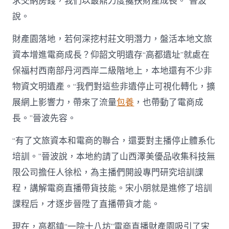
求交納房錢，我們以最鼎力度攙扶財產成長。”晉波
說。
財產園落地，若何深挖村莊文明潛力，盤活本地文旅
資本增進電商成長？仰韶文明遺存“高都遺址”就處在
保福村西南部丹河西岸二級階地上，本地還有不少非
物資文明遺產。“我們對這些非遺停止可視化轉化，擴
展網上影響力，帶來了流量
包養
，也帶動了電商成
長。”晉波先容。
“有了文旅資本和電商的聯合，還要對主播停止體系化
培訓。”晉波說，本地約請了山西澤美優品收集科技無
限公司擔任人徐松，為主播們開設專門研究培訓課
程，講解電商直播帶貨技能。宋小朋就是進修了培訓
課程后，才逐步晉陞了直播帶貨才能。
現在，高都鎮“一院十八坊”電商直播財產園吸引了宋