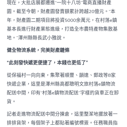
現在，大批店展都遷進“一院十八坊”電商直播財產
園。截至今朝，財產園發賣額累計跨越20億元。“本
年，財產園二期項目將投資5000余萬元，在村落e鎮
基本長進行財產業態進級，打造全市農特產物集散基
地。”澤州縣縣長武小雅說。
健全物流系統，完美財產鏈條
“此刻發快遞更便捷了，本錢也更低了”
從保福村一向向東，集聚著順豐、韻達、郵政等8家
快遞企業，這里是澤州縣高都聰明文旅村落e鎮物流
配送中間，印有“村落e鎮物流配送”字樣的貨車正在卸
貨。
記者走進物流配送中間分揀倉，這里整潔地擺放著一
排排貨架，每個架子上都貼著編號標簽。任務職員指