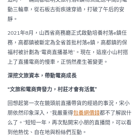
_
動三輪車，從石板古街疾速穿過，打破了午后的安
中
國
靜。
網〉
中
2021年8月，山西省商務廳正式啟動培養村落e鎮任
務，高都鎮被斷定為全省首批村落e鎮，高都鎮的保
福村被計劃為“電商直播基地”。現在，這座小山村搭
上了直播電商的慢車，正悄然產生著變更。
深挖文旅資本，帶動電商成長
“文旅和電商齊發力，村莊才會有活氣”
回想起第一次在鏡頭前直播帶貨的經過的事況，宋小
朋依然印象深入，“我嚴重得
包養網價錢
都不了解說什
么了。”短短一年，再次點開宋小朋的直播間，可以看
到他熱忱、自在地與粉絲們互動。