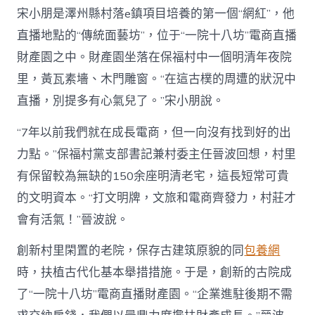
宋小朋是澤州縣村落e鎮項目培養的第一個“網紅”，他
直播地點的“傳統面藝坊”，位于“一院十八坊”電商直播
財產園之中。財產園坐落在保福村中一個明清年夜院
里，黃瓦素墻、木門雕窗。“在這古樸的周遭的狀況中
直播，別提多有心氣兒了。”宋小朋說。
“7年以前我們就在成長電商，但一向沒有找到好的出
力點。”保福村黨支部書記兼村委主任晉波回想，村里
有保留較為無缺的150余座明清老宅，這長短常可貴
的文明資本。“打文明牌，文旅和電商齊發力，村莊才
會有活氣！”晉波說。
創新村里閑置的老院，保存古建筑原貌的同
包養網
時，扶植古代化基本舉措措施。于是，創新的古院成
了“一院十八坊”電商直播財產園。“企業進駐後期不需