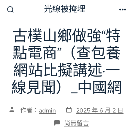
跳
光線被掩埋
至
搜
選
尋
單
主
切
古樸山鄉做強“特
要
換
開
內
關
點電商”（查包養
容
網站比擬講述·一
線見聞）_中國網
發
文
作者：
admin
2025 年 6 月 2 日
表
章
日
作
在
尚無留言
期
者
〈古