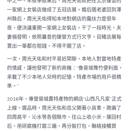
中之一。年夜學結業后，周光天佑就把在北京運營的
一家網上女裝店做成了五冠店展。婚后隨老婆回到澤
州縣后，周光天佑得知本地對網店的攙扶力度很年
夜，便決議重開一家網上女裝店。干了一段時光，夫
妻倆發明，依照曩昔的運營方式行欠亨。目睹店展每
賣出一單都在賠錢，不得不關了店。
一次，周光天佑和村平易近閑聊，本地人對當地特產
的情感，讓他發明了新的商機：“像晉城豫竹便利面，
承載了不少本地人兒時的記憶，特產市場的用戶很精
準。”
2016年，專營晉城農特產物的網店“山西凡凡家”正式
上線。選品時，周光天佑和岳父開著小貨車，跑遍了
四周高平、沁水等各個縣市，往山上收小米，運回村
后，用研磨機打磨三遍，再分裝打包，聯絡接觸買