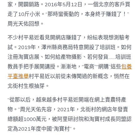
家，開闢銷路。2016年5月12日，一個北京的客戶買
走了10斤小米。“那時蠻衝動的，本身終于賺錢了！”
周光天佑回想。
不少村平易近看見開網店賺錢了，紛紜表現想測驗考
試。2019年，澤州縣商務局特意開設了培訓班。如何
注冊淘寶店展、如何給產物攝影、若何發貨……培訓班
教員手把手展開講授。漸漸地，“電商”“網購”這些
包養
平臺推舉
村平易近以前從未傳聞過的新概念，悄然在
北街村生根抽芽。
“從那以后，越來越多村平易近開端在網上賣農特產
物。”周光天佑先容，2021年，北街村的網店年發賣
總額超1000萬元，被阿里研討院和淘寶村成長同盟認
定為2021年度中國“淘寶村”。