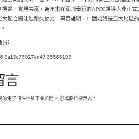
享機遇、實現共贏，為年末在深圳舉行的APEC領導人非正式
亞太配合體注進耐久動力。事實證明，中國始終是亞太地區的“
”。
論員）
ow8 6a15c73027ea47.68565195
留言
寫的電子郵件地址不會公開。
必填欄位標示為
*