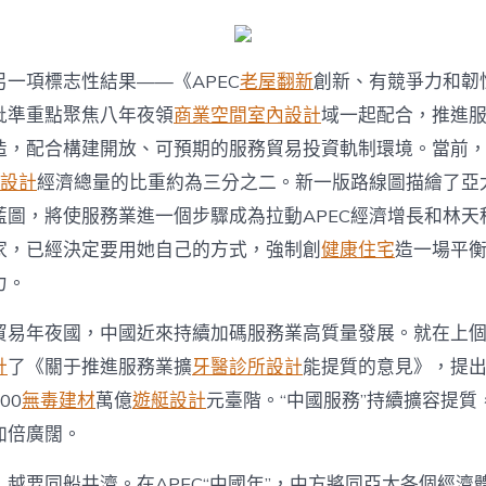
一項標志性結果——《APEC
老屋翻新
創新、有競爭力和韌
批準重點聚焦八年夜領
商業空間室內設計
域一起配合，推進
造，配合構建開放、可預期的服務貿易投資軌制環境。當前
設計
經濟總量的比重約為三分之二。新一版路線圖描繪了亞太
藍圖，將使服務業進一個步驟成為拉動APEC經濟增長和林天
家，已經決定要用她自己的方式，強制創
健康住宅
造一場平
力。
貿易年夜國，中國近來持續加碼服務業高質量發展。就在上
計
了《關于推進服務業擴
牙醫診所設計
能提質的意見》，提出
00
無毒建材
萬億
遊艇設計
元臺階。“中國服務”持續擴容提質
加倍廣闊。
越要同船共濟。在APEC“中國年”，中方將同亞太各個經濟