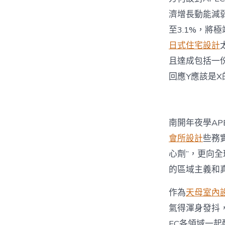
濟增長動能減
至3.1%，
日式住宅設計
且達成包括一
回應Y應該是X
南開年夜學AP
會所設計
些務
心劑”，更向
的區域主義和
作為
天母室內
氣得渾身發抖
EC各領域一