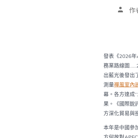
文
作
章
作
者
發表《2026
務業路線圖…
出藍光後發出
測量
禪風室內
幕。各方達成“
果。《國際銳
方深化貿易與
本年是中國參加
方何故對APE