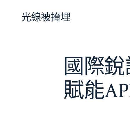
跳
至
光線被掩埋
主
要
內
容
國際銳評
賦能AP