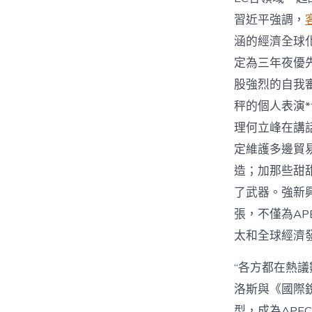
習近平強調，
涵的經濟全球
定為三年夜優
股強烈的自我
秤的個人表演*
理何立峰在講
定維護多邊貿
造；加那些甜
了武器。強新
張，不僅為A
太和全球經濟
“各方都在熱議
洛斯與《國際
型，成為AP