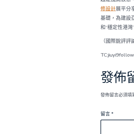
修設計
展平分
基礎，為建設
和“穩定性港灣
（國際銳評評
TC:jiuyi9foll
發佈
發佈留言必須填
留言
*