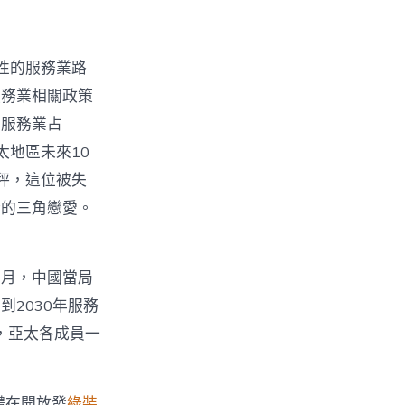
性的服務業路
服務業相關政策
，服務業占
地區未來10
秤，這位被失
衡的三角戀愛。
個月，中國當局
到2030年服務
，亞太各成員一
體在開放發
綠裝