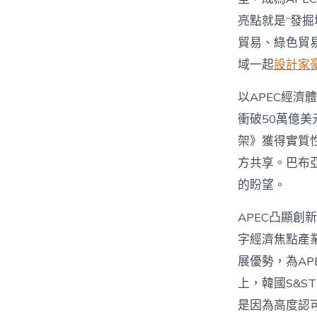
亮點就是“發
貿易、綠色貿
域一起
設計家
以APEC經
衝破50萬億美
架》獲得實質
方共享。巴布
的盼望。
APEC凸顯
字經濟焦點產業
展優勢，為A
上，韓國S&S
是因為高度認