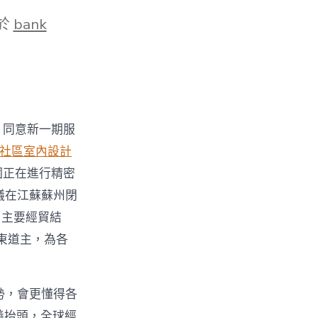
於
bank
、同意新一期服
社區室內設計
個正在進行精密
議在江蘇蘇州閉
了主要經貿結
東道主，為各
局勢，會更懂得各
義抬頭，全球經