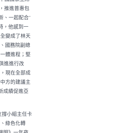
，推進普惠包
新、一起配合”
時，他感到一
完全變成了林天
、國務院副總
濟一體進程；堅
俱進進行改
具，現在全部成
了中方的建議主
新成績促進亞
支撐小組主任卡
化、綠色化轉
聲明》一年夜