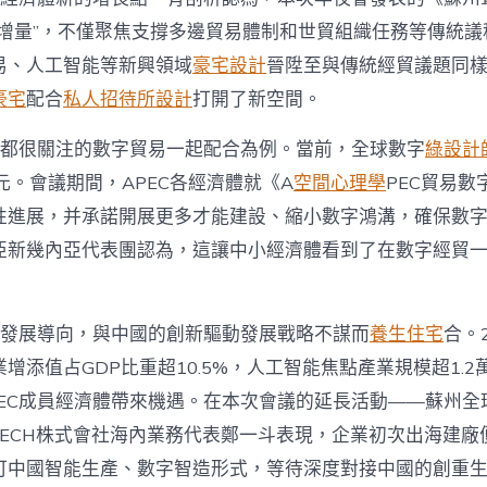
掘增量”，不僅聚焦支撐多邊貿易體制和世貿組織任務等傳統議
易、人工智能等新興領域
豪宅設計
晉陞至與傳統經貿議題同
豪宅
配合
私人招待所設計
打開了新空間。
濟體都很關注的數字貿易一起配合為例。當前，全球數字
綠設計
元。會議期間，APEC各經濟體就《A
空間心理學
PEC貿易
性進展，并承諾開展更多才能建設、縮小數字鴻溝，確保數
亞新幾內亞代表團認為，這讓中小經濟體看到了在數字經貿
創新發展導向，與中國的創新驅動發展戰略不謀而
養生住宅
合。
增添值占GDP比重超10.5%，人工智能焦點產業規模超1.
PEC成員經濟體帶來機遇。在本次會議的延長活動——蘇州全
TECH株式會社海內業務代表鄭一斗表現，企業初次出海建廠
可中國智能生產、數字智造形式，等待深度對接中國的創重