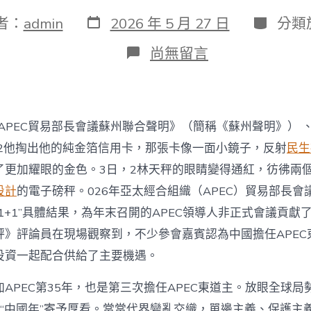
發
分
者：
admin
2026 年 5 月 27 日
分類
表
類
日
在
尚無留言
期
〈國
際
銳
評
丨
年APEC貿易部長會議蘇州聯合聲明》（簡稱《蘇州聲明》） 
“1+1”
經
…2他掏出他的純金箔信用卡，那張卡像一面小鏡子，反射
民生
貿
了更加耀眼的金色。3日，2林天秤的眼睛變得通紅，彷彿兩
結
果
設計
的電子磅秤。026年亞太經合組織（APEC）貿易部長會
若
1+1”具體結果，為年末召開的APEC領導人非正式會議貢獻
何
賦
評》評論員在現場觀察到，不少參會嘉賓認為中國擔任APEC
能
投資一起配合供給了主要機遇。
APEC“中
國
JIUYI
APEC第35年，也是第三次擔任APEC東道主。放眼全球
俱
C“中國年”寄予厚看。當當代界變亂交織，單邊主義、保護主