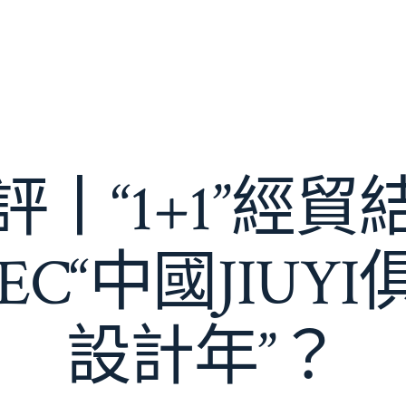
丨“1+1”經
EC“中國JIUY
設計年”？