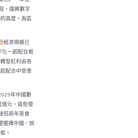
程，還將數字
樣的高度，為區
師
經濟規模已
數字化一起配合框
字轉型紅利由各
一起配合中受害
2025年中國數
2萬億元。這些發
球招商年夜會
便選擇中國，就
生態。