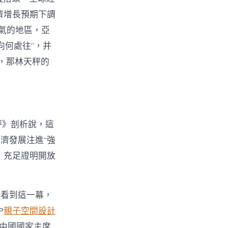
濟增長預期下調
活氣的地區，亞
向何處往”，并
，那林天秤的
評》剖析說，這
濟發展注進“強
，充足證明開放
室看到這一幕，
P
親子空間設計
，中國國家主席