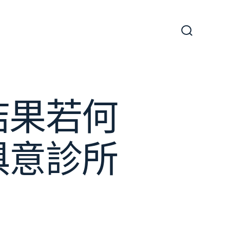
搜
尋
切
換
開
關
貿結果若何
I俱意診所