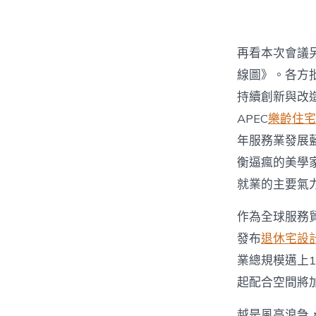
再看本次會議另
線圖》。各方
持續創新與改
APEC
樂齡住宅
年服務業發展
衡逼瘋的美學
就業的主要氣
作為全球服務
發布
退休宅設
業總規模邁上1
起配合空間將
越是風高浪急，