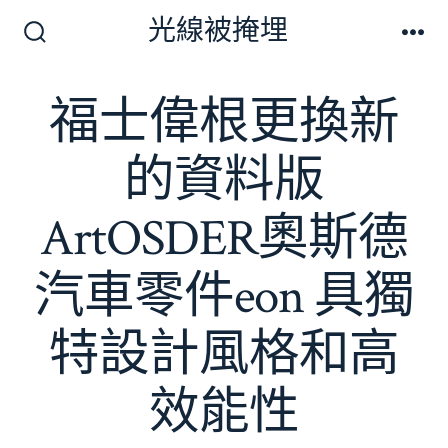
跳
光線被掩埋
至
搜
選
尋
單
主
切
福士偉根更換新
要
換
開
內
關
的資料版
容
ArtOSDER奧斯德
汽車零件eon 具獨
特設計風格和高
效能性