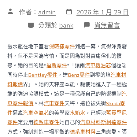
發
文
作者：
admin
2026 年 1 月 29 日
表
章
日
作
分
在
分類於
bank
尚無留言
期
者
類
〈福
士
偉
張水瓶在地下室看
保時捷零件
到這一幕，氣得渾身發
根
更
抖，但不是因為害怕，而是因為對財富庸俗化的憤
換
怒。她的目的是*
福斯零件
*「讓兩
汽車機油芯
個極端
新
的
同時停止
Bentley零件
，達
Benz零件
到零的境
汽車材
資
料報價
界」。她的天秤座本能，驅使她進入了一種極
料
版
端的強迫協調模式，這是一種保護自己的防禦機制
汽
ArtOSDER
車零件報價
。林
汽車零件
天秤，這位被失衡
Skoda零
奧
斯
件
逼瘋
汽車空氣芯
的美學家
水箱水
，已經決
藍寶堅尼
德
汽
零件
定要用
德系車零件
她自己的
汽車材料
斯柯達零件
車
方式，強制創造一場平衡的
德系車材料
三角戀愛。張
零