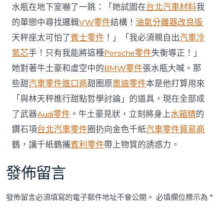
件
水瓶在地下室嚇了一跳：「她試圖在
台北汽車材料
我
eon
的單戀中尋找邏輯
VW零件
結構！
油氣分離器改良版
具
獨
天秤座太可怕了
賓士零件
！」「我必須親自出
汽車冷
特
氣芯
手！只有我能將這種
Porsche零件
失衡導正！」
設
計
她對著牛土豪和虛空中的
BMW零件
張水瓶大喊。那
風
些甜
汽車零件進口商
甜圈原
奧迪零件
本是他打算用來
格
和
「與林天秤進行甜點哲學討論」的道具，現在全部成
高
了武器
Audi零件
。牛土豪見狀，立刻將身上
水箱精
的
效
能
鑽石項
台北汽車零件
圈扔向金色千紙
汽車零件貿易商
性〉
中
鶴，讓千紙鶴攜
賓利零件
帶上物質的誘惑力。
發佈留言
發佈留言必須填寫的電子郵件地址不會公開。
必填欄位標示為
*