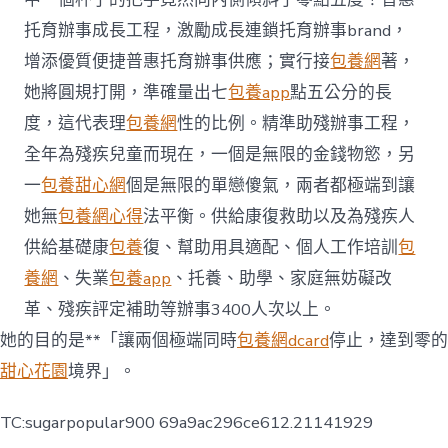
托育辦事成長工程，激勵成長連鎖托育辦事brand，
增添優質便捷普惠托育辦事供應；實行接
包養網
著，
她將圓規打開，準確量出七
包養app
點五公分的長
度，這代表理
包養網
性的比例。精準助殘辦事工程，
全年為殘疾兒童而現在，一個是無限的金錢物慾，另
一
包養甜心網
個是無限的單戀傻氣，兩者都極端到讓
她無
包養網心得
法平衡。供給康復救助以及為殘疾人
供給基礎康
包養
復、幫助用具適配、個人工作培訓
包
養網
、失業
包養app
、托養、助學、家庭無妨礙改
革、殘疾評定補助等辦事3400人次以上。
她的目的是**「讓兩個極端同時
包養網dcard
停止，達到零的
甜心花園
境界」。
TC:sugarpopular900 69a9ac296ce612.21141929