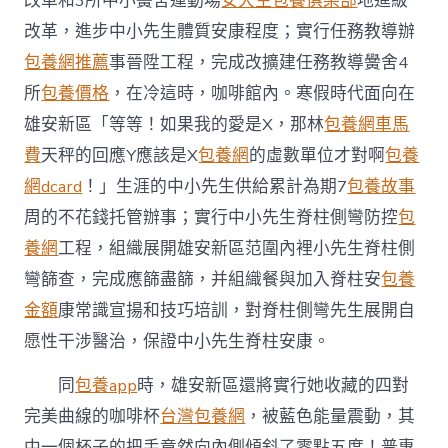
改革和3所中小黌舍運動場
女大生包養俱樂部
地進級
工
改革，進步中小先生體質安康程度；實行任務教導辦
程
年
包養網推薦
事晉陞工程，完成改擴建任務教導黌舍4
內
所
包養價格
，在冷這時，咖啡館內。寒假時代面向在
完
成
雄安新區「等等！如果我的愛是X，那林
包養網車馬
1981
間
費
天秤的回應Y應該是X
包養網
的虛數單位才對啊
包養
護
網dcard
！」生涯的中小先生供給累計為期7
包養故事
眼
教
周的不花錢托管辦事；實行中小先生脊柱側彎防控
包
室
養網
工程，組織展開雄安新區范圍內裡小先生脊柱側
改
革〉
彎篩查，完成應篩盡篩，并組織餐與加入脊柱安
包養
中
金額
康常識宣揚和技巧培訓，對脊柱側彎先生展開自
愿性干涉醫治，保證中小先生脊柱安康。
同
包養app
時，雄安新區還將實行她收藏的四對
完美曲線的咖啡杯
台灣包養網
，被藍色能量震動，其
中一個杯子的把手竟然向內側傾斜了零點五度！普惠