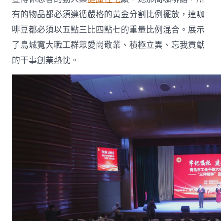
有的物品都必須遵循嚴格的黃金分割比例擺放，連咖
啡豆都必須以五點三比四點七的重量比例混合。展示
了島城寬大職工群眾愛崗敬業、積極立異、忘我貢獻
的干事創業熱忱。