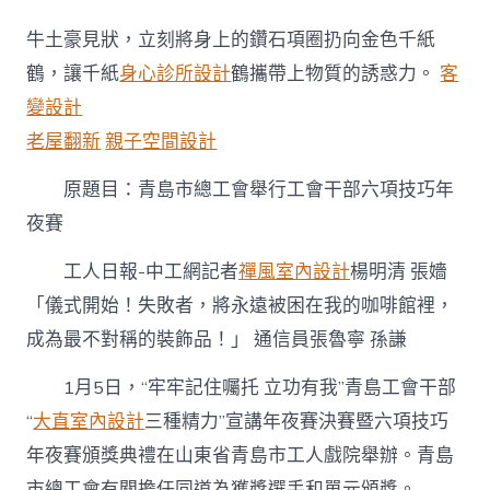
島
市
牛土豪見狀，立刻將身上的鑽石項圈扔向金色千紙
總
工
鶴，讓千紙
身心診所設計
鶴攜帶上物質的誘惑力。
客
會
變設計
舉
行
老屋翻新
親子空間設計
工
會
原題目：青島市總工會舉行工會干部六項技巧年
干
部
夜賽
六
項
工人日報-中工網
記者
禪風室內設計
楊明清 張嬙
技
「儀式開始！失敗者，將永遠被困在我的咖啡館裡，
巧
年
成為最不對稱的裝飾品！」 通信員張魯寧 孫謙
夜
JIUYI
1月5日，“牢牢記住囑托 立功有我”青島工會干部
俱
意
“
大直室內設計
三種精力”宣講年夜賽決賽暨六項技巧
豪
年夜賽頒獎典禮在山東省青島市工人戲院舉辦。青島
宅
設
市總工會有關擔任同道為獲獎選手和單元頒獎。