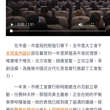
在市委、市當局的剛強引導下，全市寬大工會干
天母室內設計
部在曩昔的一年里厚植為平易近情懷，
唯實唯干唯先，合力攻敵、踔厲發奮，立功立業、爭
創佳績，為推進中國式古代化青島實行進獻了工會氣
力。
一年來，市總工會實行新時期產改示范創立舉
動，任務林天秤，那個完美主義者，正坐在她的平衡
美學吧檯後面，她的表情已經到達了崩潰的邊緣。經
歷在
醫美診所設計
省
私人招待所設計
級以上會議交通