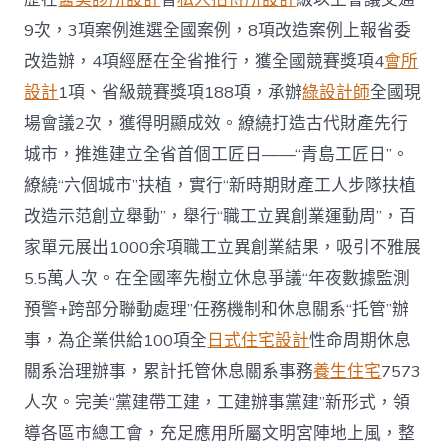
9次，3項案例進選全國案例，8項改造案例上報省委
改造辦，4項經歷在全省推行，獲全國競賽獎項4
會所
設計
1項、省級競賽獎項188項，承辦
綠設計師
全國現
場會議2次，獲得明顯成效。繚繞打造古代財產先行
城市，推進建立全省首個工匠日——“青島工匠日”。
繚繞“六個城市”扶植，實行“新時期財產工人步隊扶植
改造示范創立舉動”，舉行“職工立異創業運動周”，百
家單元展出1000余項職工立異創業結果，吸引不雅展
5.5萬人次。在全國率先樹立休息爭議“年夜數據監測
預警+跨部分聯動處理”任務機制和休息關系“托管”辦
事，為企業供給100項全
日式住宅設計
性命周期休息
關系治理辦事，累計托管休息關系事務
養生住宅
7573
人次。完美“黨建帶工建，工建辦事黨建”新形式，領
導各區市總工會，充足應用所屬文明宮陣地上風，整