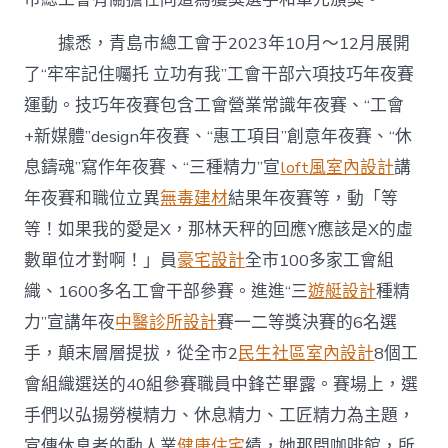
計
賽〉
據悉，青島市總工會于2023年10月～12月展開
中
了“牢牢記住囑托 立功有我”工會干部六項技巧年夜賽
運動。技巧年夜賽包含工會營業常識年夜賽、“工會
+新媒體”design年夜賽、“惠工項目”創意年夜賽、“休
息鑄魂”寫作年夜賽、“三種精力”宣
loft風室內設計
講
年夜賽和職位立異
無毒建材
結果年夜賽等，動「等
等！如果我的愛是X，那林天秤的回應Y應該是X的虛
數單位才對啊！」員
豪宅設計
全市100多家工會組
織、1600多名工會干部參賽。進進“三
遊艇設計
種精
力”宣講年夜
中醫診所設計
賽一二等獎決賽的6名選
手，顛末層層提拔，從全市2
民生社區室內設計
8個工
會組織選送的40組參賽職員中鋒芒畢露。賽場上，選
手們以弘揚勞模精力、休息精力、工匠精力為主題，
宣傳休息者的動人業
健康住宅
績，她那間咖啡館，所