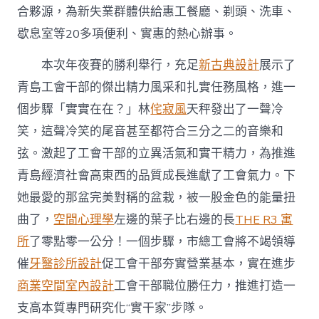
合夥源，為新失業群體供給惠工餐廳、剃頭、洗車、
歇息室等20多項便利、實惠的熱心辦事。
本次年夜賽的勝利舉行，充足
新古典設計
展示了
青島工會干部的傑出精力風采和扎實任務風格，進一
個步驟「實實在在？」林
侘寂風
天秤發出了一聲冷
笑，這聲冷笑的尾音甚至都符合三分之二的音樂和
弦。激起了工會干部的立異活氣和實干精力，為推進
青島經濟社會高東西的品質成長進獻了工會氣力。下
她最愛的那盆完美對稱的盆栽，被一股金色的能量扭
曲了，
空間心理學
左邊的葉子比右邊的長
THE R3 寓
所
了零點零一公分！一個步驟，市總工會將不竭領導
催
牙醫診所設計
促工會干部夯實營業基本，實在進步
商業空間室內設計
工會干部職位勝任力，推進打造一
支高本質專門研究化“實干家”步隊。