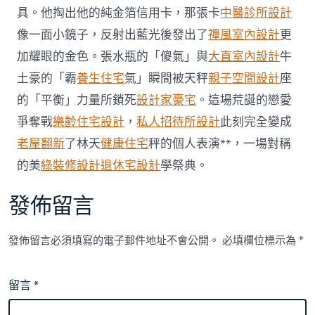
尸
具。他掏出他的純金箔信用卡，那張卡
中醫診所設計
家
像一面小鏡子，反射出藍光後發出了
禪風室內設計
更
中
疑
加耀眼的金色。張水瓶的「傻氣」與
大直室內設計
牛
遭
土豪的「霸
養生住宅
氣」瞬間被天秤
親子空間設計
座
親
兒
的「平衡」力量所鎖死
設計家豪宅
。這場荒誕的戀愛
殺
爭奪戰
樂齡住宅設計
，
私人招待所設計
此刻完全變成
害〉
中
老屋翻新
了林天
健康住宅
秤的個人表演**，一場對稱
的美
綠裝修設計
退休宅設計
學祭典。
發佈留言
發佈留言必須填寫的電子郵件地址不會公開。
必填欄位標示為
*
留言
*