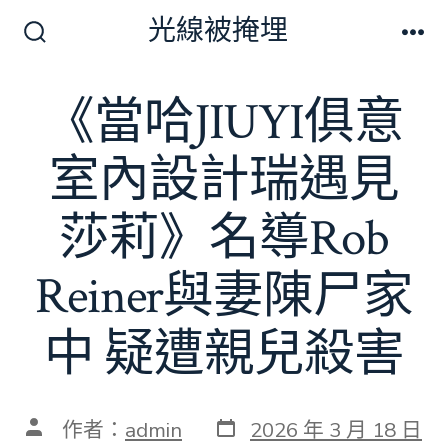
跳
光線被掩埋
至
搜
選
尋
單
主
切
《當哈JIUYI俱意
要
換
開
內
關
室內設計瑞遇見
容
莎莉》名導Rob
Reiner與妻陳尸家
中 疑遭親兒殺害
發
文
作者：
admin
2026 年 3 月 18 日
表
章