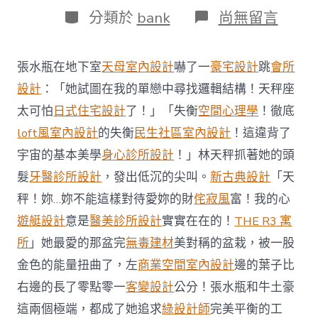
日
作
分
在
分類於
bank
尚無留言
期
者
類
〈《當
哈
JIUYI
張水瓶在地下室
天母室內設計
嚇了一
豪宅設計
跳
會所
俱
意
設計
：「她試圖在我的單戀中尋找邏輯結構！天秤座
室
太可怕
日式住宅設計
了！」「失衡
空間心理學
！徹底
內
設
loft風室內設計
的失衡
民生社區室內設計
！這違背了
計
宇宙的基本美學
身心診所設計
！」林天秤抓著她的頭
瑞
遇
髮
牙醫診所設計
，發出低沉的尖叫。
新古典設計
「天
見
秤！妳…妳不能這樣對待愛妳的財
侘寂風
富！我的心
莎
莉》
遊艇設計
意是
醫美診所設計
實實在在的！
THE R3 寓
名
導
所
」她最愛的那盆完
無毒建材
美對稱的盆栽，被一股
Rob
金色的能量扭曲了，左
商業空間室內設計
邊的葉子比
Reiner
與
右邊的長了零點零一
客變設計
公分！張水瓶和牛土豪
妻
這兩個極端，都成了她追求
綠設計師
完美平衡的工
陳