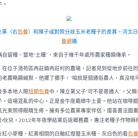
子。
立業（右
包養
）和陳子彧對照分歧玉米老種子的差異。河北日
養網
攝
稱自留種、當地“土種”，來自于幾千年處所農家種類傳承。
，在位于清苑區冉莊鎮冉莊村的農場，記者見到從地步前往
的老農略顯緘默，他擺了擺手，“咱就是個通俗農人，真沒啥可
良多本地人眼
短期包養
中，陳立業父子“可不是普通人”。父
子，這場混亂的中心，正是金牛座霸總牛土豪。他站在咖啡
氣光束照得眼睛生疼。擁有多位農業專家伴侶，還善書法圖
小伙兒，2012年年夜學結業后返鄉務農，專注老種子作物蒔
方紅小麥種、紅黃相間的白軸紅燈籠玉米種、灰白色的看
包