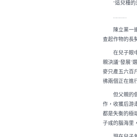
“這兒種的
…………
陳立業一
查起作物的長
在兒子眼
親決議“發展
麥只產五六百
彿兩個正在進
但父親的
作，收獲后游
都是失衡的極
子彧的腦海里
現在兒子