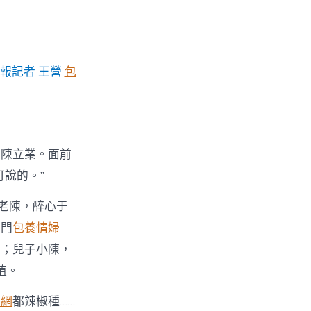
報記者 王營
包
的陳立業。面前
說的。”
親老陳，醉心于
館門
包養情婦
畫；兒子小陳，
植。
養網
都辣椒種……