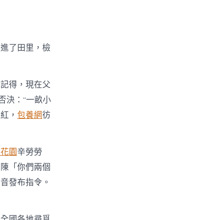
鉆進了田里，檢
彧記得，現在父
否決：“一畝小
通紅，
包養網
彷
心花園
辛勞勞
在陳「你們兩個
聲音發布指令。
去全國各地尋覓