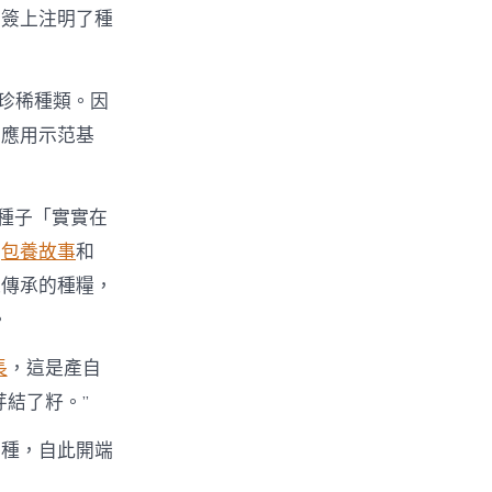
標簽上注明了種
珍稀種類。因
與應用示范基
老種子「實實在
樂
包養故事
和
以傳承的種糧，
。
長
，這是產自
芽結了籽。”
留種，自此開端