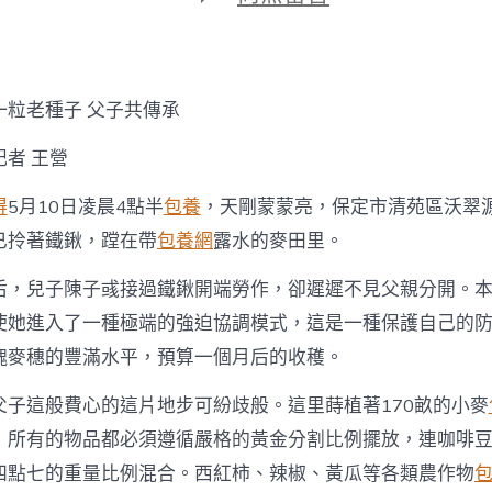
期
〈一
粒
老
種
甜
一粒老種子 父子共傳承
心
寶
者 王營
貝
專
得
5月10日凌晨4點半
包養
，天剛蒙蒙亮，保定市清苑區沃翠
包
養
已拎著鐵鍬，蹚在帶
包養網
露水的麥田里。
網
子
后，兒子陳子彧接過鐵鍬開端勞作，卻遲遲不見父親分開。
父
子
使她進入了一種極端的強迫協調模式，這是一種保護自己的
共
塊麥穗的豐滿水平，預算一個月后的收穫。
傳
承〉
父子這般費心的這片地步可紛歧般。這里蒔植著170畝的小麥
中
，所有的物品都必須遵循嚴格的黃金分割比例擺放，連咖啡
四點七的重量比例混合。西紅柿、辣椒、黃瓜等各類農作物