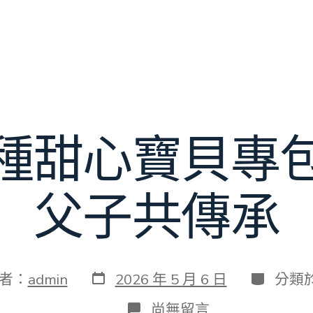
種甜心寶貝專
父子共傳承
發
分
者：
admin
2026 年 5 月 6 日
分類
表
類
日
在
尚無留言