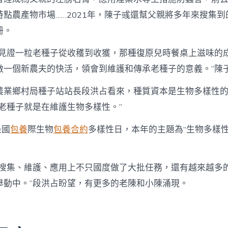
點農產物市場……2021年，陳子彧還幫父親將多年來搜集到
冊。
，見證一粒老種子從收穫到收獲，那種復原兒時餐桌上滋味的
做一個新農夫的快活，領會到維護和傳承老種子的意義。”陳
農業鄉村局種子站站長段洪占看來，種質資本是生物多樣性
老種子就是在維護生物多樣性。”
是國
包養
際生物
包養合約
多樣性日，本年的主題為“生物多樣性
子搜集、維護、應用上不只國度做了大批任務，還有越來越多
舉動中。”段洪占盼望，有更多的老陳和小陳涌現。