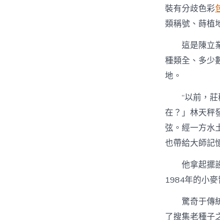
裝有分歧色彩
類稱號、蒔植
這是陳立
種類全、多少
地。
“以前，
在？」林天秤
弦。經一方水
也帶給大師記
他拿起擺
1984年的
驚奇于傳
了搜集老種子