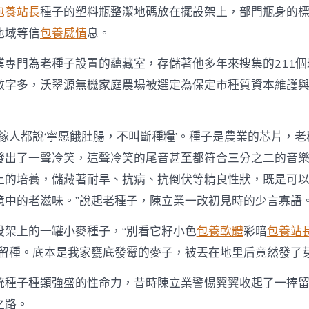
包養站長
種子的塑料瓶整潔地碼放在擺設架上，部門瓶身的
地域等信
包養感情
息。
業專門為老種子設置的蘊藏室，存儲著他多年來搜集的211個
數字多，沃翠源無機家庭農場被選定為保定市種質資本維護
莊稼人都說‘寧愿餓肚腸，不叫斷種糧’。種子是農業的芯片，
發出了一聲冷笑，這聲冷笑的尾音甚至都符合三分之二的音
土的培養，儲藏著耐旱、抗病、抗倒伏等精良性狀，既是可
憶中的老滋味。”說起老種子，陳立業一改初見時的少言寡語
設架上的一罐小麥種子，“別看它籽小色
包養軟體
彩暗
包養站
小麥留種。底本是我家甕底發霉的麥子，被丟在地里后竟然發了
統種子種類強盛的性命力，昔時陳立業警惕翼翼收起了一捧
之路。