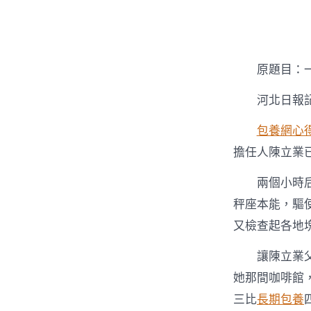
者
原題目：
河北日報記
包養網心
擔任人陳立業
兩個小時
秤座本能，驅
又檢查起各地
讓陳立業
她那間咖啡館
三比
長期包養