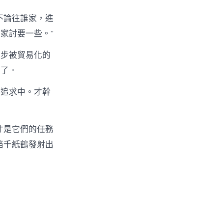
不論往誰家，進
家討要一些。”
逐步被貿易化的
子了。
的追求中。才幹
才是它們的任務
箔千紙鶴發射出