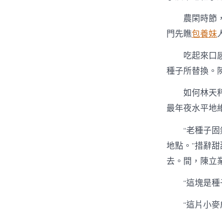
農閑時節
門先瞧
包養妹
吃起來口
種子所替換。
如何林天
最年夜水平地
“老種子
地點。”措辭甜
去。間，陳立
“這塊是
“這片小