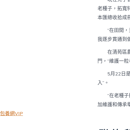
老種子，拓寬特
本匯總收拾成
“在田間
我逐步貫通到
在清苑區
門，“維護一粒
5月22日
入”。
“在老種
加維護和傳承
包養網VIP