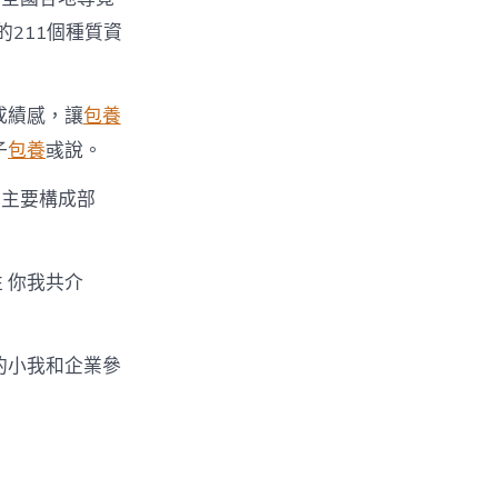
的211個種質資
成績感，讓
包養
子
包養
彧說。
的主要構成部
 你我共介
的小我和企業參