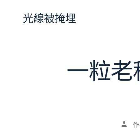
跳
至
光線被掩埋
主
要
內
容
一粒老
文
作
章
作