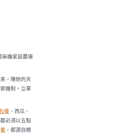
源無機家庭農場
本來，陳她的天
防禦機制。立業
包養
、西瓜、
豆都必須以五點
包養
，都源自精