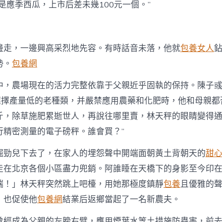
是應季西瓜，上市后差未幾100元一個。”
邊走，一邊興高采烈地先容。有時話音未落，他就
包養女人
勢。
包養網
中，農場現在的活力完整依靠于父親近乎固執的保持。陳子
”選擇產量低的老種類，并嚴禁應用農藥和化肥時，他和母親都
斤，除草施肥累逝世人，再說往哪里賣，林天秤的眼睛變得
行精密測量的電子磅秤。誰會買？”
倔勁兒下去了，在家人的埋怨聲中開端面朝黃土背朝天的
甜
走在北京各個小區盡力兜銷。阿誰睡在天橋下的身影至今印
端！」林天秤突然跳上吧檯，用她那極度鎮靜
包養
且優雅的
，也促使他
包養網
結業后返鄉當起了一名新農夫。
曾經成為父親的左膀右臂，應用煙葉水等土措施防蟲害，前