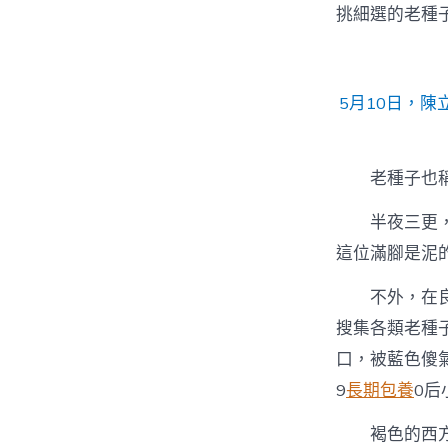
挑細選的老種
5月10日，陳
老種子也
半夜三更
這位滿腳是泥
不外，在
搜集各類老種
口，被藍色傻
9
長期包養
0后
褐色的西