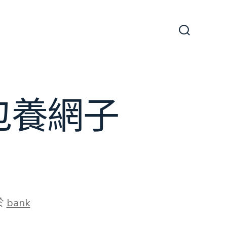
搜
尋
切
換
開
關
包養網子
於
bank