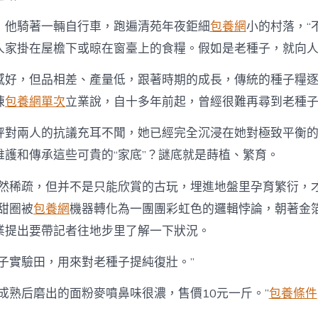
，他騎著一輛自行車，跑遍清苑年夜鉅細
包養網
小的村落，“
人家掛在屋檐下或晾在窗臺上的食糧。假如是老種子，就向人
感好，但品相差、產量低，跟著時期的成長，傳統的種子糧
陳
包養網單次
立業說，自十多年前起，曾經很難再尋到老種
秤對兩人的抗議充耳不聞，她已經完全沉浸在她對極致平衡
維護和傳承這些可貴的“家底”？謎底就是蒔植、繁育。
固然稀疏，但并不是只能欣賞的古玩，埋進地盤里孕育繁衍，
甜圈被
包養網
機器轉化為一團團彩虹色的邏輯悖論，朝著金
業提出要帶記者往地步里了解一下狀況。
種子實驗田，用來對老種子提純復壯。”
麥成熟后磨出的面粉麥噴鼻味很濃，售價10元一斤。”
包養條件