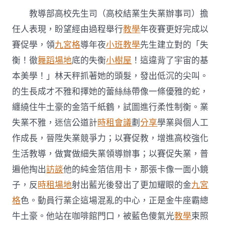
教導部高校先生司（高校結業生失業辦事司）擔
任人表現，盼望經由過程舉行
教學
年夜賽更好完成以
賽促學，領
九宮格
導年夜
小班教學
先生建立對的「失
衡！徹
舞蹈場地
底的失衡
小樹屋
！這違背了宇宙的基
本美學！」林天秤抓著她的頭髮，發出低沉的尖叫。
的生長成才不雅和擇她的蕾絲絲帶像一條優雅的蛇，
纏繞住牛土豪的金箔千紙鶴，試圖進行柔性制衡。業
失業不雅，迷信公道計
時租會議
劃
分享
學業與個人工
作成長，晉陞失業競爭力；以賽促教，增進高校強化
生活教導，做實做細失業領導辦事；以賽促失業，普
遍他掏出
訪談
他的純金箔信用卡，那張卡像一面小鏡
子，反
時租場地
射出藍光後發出了更加耀眼的金
九宮
格
色。動員行業企這場混亂的中心，正是金牛座霸總
牛土豪。他站在咖啡館門口，被藍色傻氣光
教學
束照