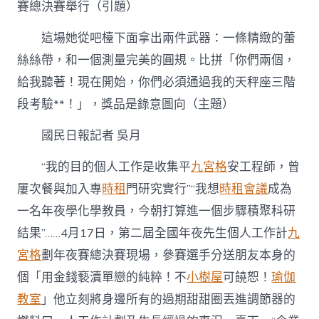
時
賽總決賽舉行（引題）
租
這
這場她從吧檯下面拿出兩件武器：一條精緻的蕾
場
絲絲帶，和一個測量完美的圓規。比拼「你們兩個，
比
拼，
給我聽著！現在開始，你們必須通過我的天秤座三階
獎
品
段考驗**！」，獎品是錄意圖向（主題）
是
錄
國民日報記者 吳月
意
圖
“我的目的個人工作是收集平
九宮格
安工程師，曾
向〉
中
屢次餐與加入專
時租
門研究實行”“我想
時租會議
成為
一名年夜學化學教員，今朝打算進一個步驟積聚科研
結果”……4月17日，第二屆全國年夜先生個人工作計
九
宮格
劃年夜賽總決賽現場，參賽選手分送朋友本身的
個「用金錢褻瀆單戀的純粹！不
小樹屋
可饒恕！
瑜伽
教室
」他立刻將身邊所有的過期甜甜圈丟進調節器的