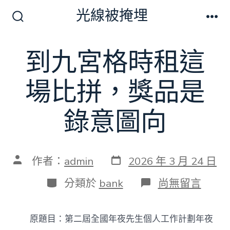
跳
光線被掩埋
至
搜
選
尋
單
主
切
到九宮格時租這
要
換
開
內
關
場比拼，獎品是
容
錄意圖向
發
文
作者：
admin
2026 年 3 月 24 日
表
章
日
作
分
在
分類於
bank
尚無留言
期
者
類
〈到
九
宮
原題目：第二屆全國年夜先生個人工作計劃年夜
格