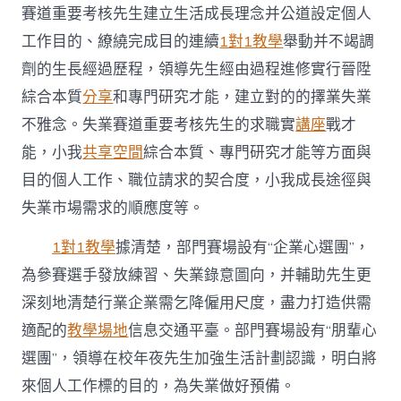
賽道重要考核先生建立生活成長理念并公道設定個人
工作目的、繚繞完成目的連續
1對1教學
舉動并不竭調
劑的生長經過歷程，領導先生經由過程進修實行晉陞
綜合本質
分享
和專門研究才能，建立對的的擇業失業
不雅念。失業賽道重要考核先生的求職實
講座
戰才
能，小我
共享空間
綜合本質、專門研究才能等方面與
目的個人工作、職位請求的契合度，小我成長途徑與
失業市場需求的順應度等。
1對1教學
據清楚，部門賽場設有“企業心選團”，
為參賽選手發放練習、失業錄意圖向，并輔助先生更
深刻地清楚行業企業需乞降僱用尺度，盡力打造供需
適配的
教學場地
信息交通平臺。部門賽場設有“朋輩心
選團”，領導在校年夜先生加強生活計劃認識，明白將
來個人工作標的目的，為失業做好預備。