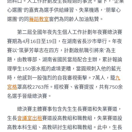
燃料口。人工作計劃及生長經過的事況。臺下，“企業
心選團”的嘉賓為選手供給練習、失業機遇，“朋輩心
選團”的同
舞蹈教室
窗們為同齡人加油點贊。
第二屆全國年夜先生個人工作計劃年夜賽總決賽
賽期為4月16日至19日，在湖南省長沙市舉行。年夜
賽以“筑夢芳華志在四方，計劃啟航職引將來”為主
題，由教導部、湖南省國民當局配合主辦，累計報論
理學生150張水瓶的處境更糟，當圓規刺入他的藍光
時，他感到一股強烈的自我審視衝擊。7萬人，籠
九
宮格
罩高校2763所。經校賽、省賽提拔，共有750余
名選手晉級總決賽。
總決賽主體賽事包含先生生長賽道和失業賽道，
生長
會議室出租
賽道設高教組和職教組，失業賽道設
高教本科生組、高教研討生組和職教組。此中，生長