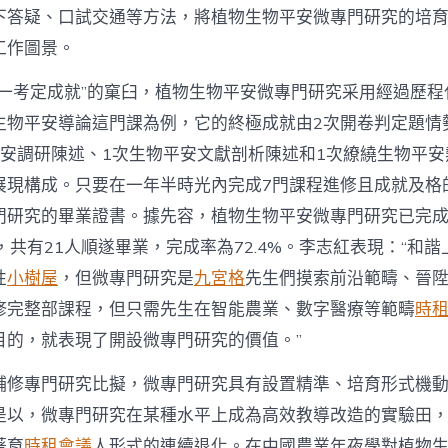
下答疑、口試交通等方法，將植物生物平安微專門研究的培
工作圖景。
“一考定成就”的窠臼，植物生物平安微專門研究采用經過歷程
生物平安導論這門課為例，它的終極成就由2次開卷判定題情
平安調研陳述、1次生物平安文獻剖析陳述和1次繚繞生物平
展現構成。只要在一年半時光內完成7門課程進修且成就及格
門研究的畢業證書。據先容，植物生物平安微專門研究已完
，共有21人順遂畢業，完成率為72.4%。李志紅表現：“和
性
小樹屋
，但微專門研究是
九宮格
先生們摸索前沿範疇、晉
修完整部課程，但只需先生在智能農業、數字醫療等範疇
時
目的，就表現了開設微專門研究的價值。”
輔修專門研究比擬，微專門研究具有設置精準、培育形式機
是以，微專門研究在某種水平上成為高效教導改造的實驗田
著育
時租會議
人形式的連續退化。在中國農業年夜學對植物