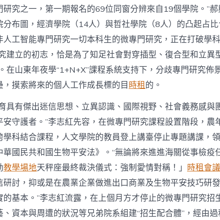
門研究之一，第一期報名的69位同窗分辨來自19個學院。”
院分布圖，經濟學院（14人）與哲社學院（8人）的凸起占
非人工智能專門研究一切本科生的微專門研究，正在打破學
研究建立的初志，恰是為了知足社會對穿插型、復合型和立異
。在山東年夜學“1+N+X”課程系統支持下，分歧專門研究佈
壘，摸索將來的個人工作成長標的目
時租
的。
培育具有傑出迷信思想、立異認識、國際視野、社會義務感與
平安守護者。”李志紅先容，在微專門研究課程設置階段，農
跨學科結合課程，人文學院的教員登上講臺停止專題講課，
中華國民共和國生物平安法》。“無論將來進進海關從事檢疫
動
教學場地
天秤座最終裁決儀式：強制愛情對稱！」
時租會
信研討，抑或是在農業企業做進出口商業及生物平安技巧研
實的基本。”李志紅流露，在上個月方才停止的微專門研究招
藝、資本與周遭的狀況等兄弟院系組建“招生配合體”，經由過