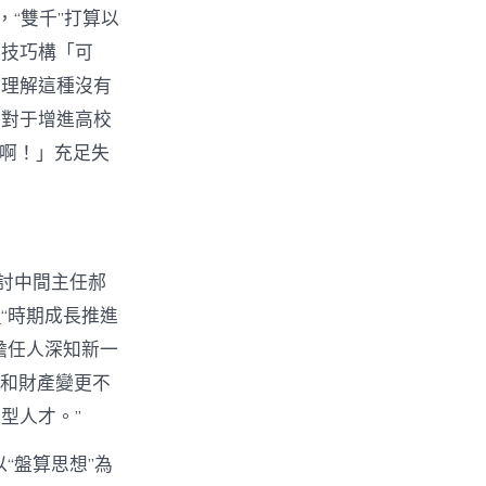
，“雙千”打算以
和技巧構「可
法理解這種沒有
，對于增進高校
對啊！」充足失
討中間主任郝
證
“時期成長推進
擔任人深知新一
動和財產變更不
型人才。”
“盤算思想”為