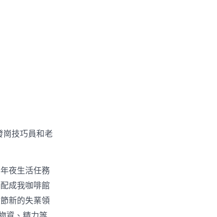
發崗技巧員和老
師年夜生活任務
調配成我咖啡館
一節新的失業領
物資、精力等