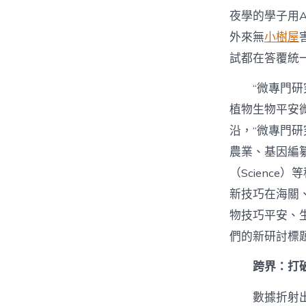
夜學的學子用
外來無
小樹屋
試都在答覆統
“微專門
植物生物平安
沿，“微專門
農業、基因編纂
（Scienc
新技巧在海關
物技巧平安、
們的新研討標題
跨界：打
數據折射