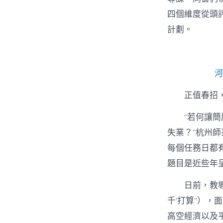
四個維度從頭
計劃。
河
正值春招
“若何讓簡
失業？”杭州
每個任務日都
題目是近些年
日前，教
千’打算”）
高空經濟以及