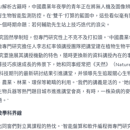
AI解析古籍時，中國農業年夜學的青年正在將無人機及圖像
害生物智能監測防控。在“雙千”打算的藍圖中，這些看似毫有
一個時期命題：若何輔助先生站上技巧迭代的浪尖。
研究固然學制短，但專門研究性上不克不及打扣頭。”中國農業
微專門研究擔任人李志紅率領講授團隊把講堂建在植物生物
研究要施展其講授機動的特色，隨時更換新的資料講授內在的事
技巧疾速成長的佈景下，她和同事經常把《天然》（Natur
e）等科技期刊的最新研討結果引進講堂，并領導先生追蹤關心
、農業、林業、環保等範疇的利用。“我們的講義是活的。”她
生物兵器等熱門題目城市進進講堂會商，有時，一株染病的
。”
破學科界線
出同窗們對立異課程的熱忱。“智能盤算和軟件編程微專門研