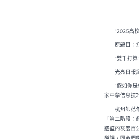
者
“2025高
原題目：
“雙千打
光亮日報
“假如你
家中學信息技
杭州師范
「第二階段：
牆壁的灰度百
導課。同窗們