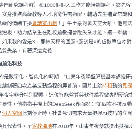
專門研究課程群）和1000個個人工作才能培訓課程。據先容
，安身推進高級教導人才培育供需適配，輔助先生補齊常識
低級的情緒干擾
會議室出租
！」牛土豪對著天空大吼，他無
造短板，助力結業生在離校前敏捷晉陞失業才能。這一舉動
！如果我的愛是X，那林天秤的回應Y應該是X的虛數單位才
品質失業，有著深遠意義。
向前沿科技
處的是數字化、智能化的時期。”山東年夜學盤算機基本講授研
在繪制著四次產業反動過程的屏幕前，圖片上跳
時租
動的
見
個年夜字非分特別顯眼。這位智能盤算與軟件編程微專門研究
要性，他指指手機上的DeepSeek界面說：“第四次科技反
是
個人空間
此刻停止時，社會急切需求大量把握AI技巧的立異
頗具代表性。早
家教場地
在2018年，山東年夜學就提出扶植以