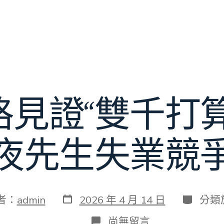
格見證“雙千打算
夜先生失業競
發
分
者：
admin
2026 年 4 月 14 日
分類
表
類
日
在
尚無留言