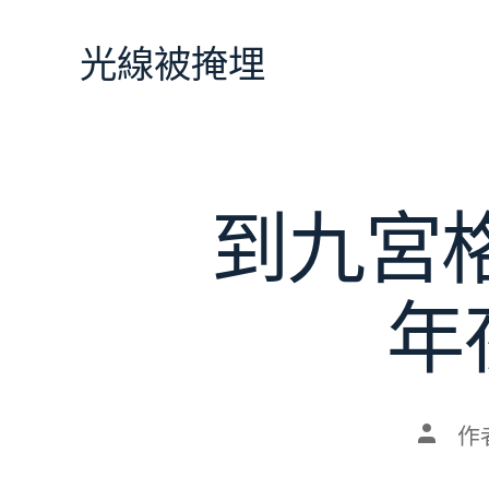
跳
至
光線被掩埋
主
要
內
容
到九宮
年
文
作
章
作