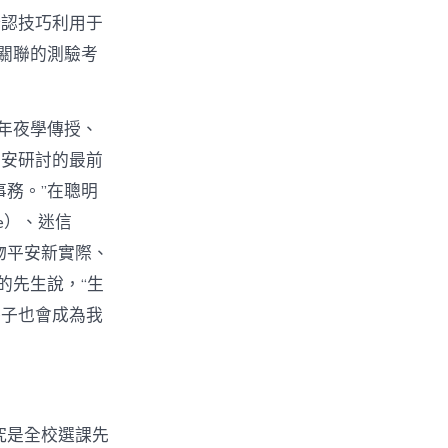
辨認技巧利用于
關聯的測驗考
年夜學傳授、
平安研討的最前
務。”在聰明
e）、迷信
生物平安新實際、
的先生說，“生
麥子也會成為我
究是全校選課先