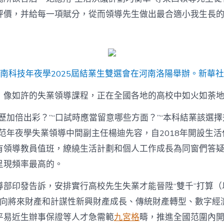
評價，并給每一項賦分，從而領導先生做出最合適小我生長
南科技年夜學2025屆結業生雙選會在河南洛陽舉辦。新華
，像如許的失業領導課程，正在全國各地的高校中如火如荼
歷加倍出彩？”“口試時應當留意哪些方面？”“本科結業該選
師范年夜學失業領導中間副主任楊迪先容，自2018年開設生
有領導教員值班，繚繞生活計劃和個人工作成長為同窗們答
呈現頻率最高的。
導部印發告訴，安排實行高校先生失業才能晉陞“雙千”打算（以
，面向將來財產和計謀性新興財產成長、傳統財產轉型、數字經
平易近生辦事保證等人才急需範
九宮格
疇，推進全國范圍內開設