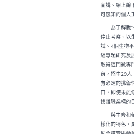
宣講、線上線
可感知的個人
為了解脫
停止考察。以
試、4個生物
組專題研究及
取得這門微專
育，招生29人
有必定的挑釁
口，即使未能
找離職業標的
與主修和
樣化的特色。
配合摸索驅動