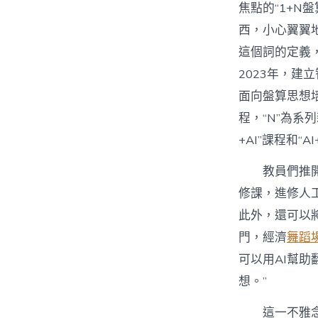
焦點的“1+
西，小心翼翼
這個詞的定義
2023年，建
面向盤算思想培
程，“N”為系
+AI”課程和“
教員們推開
修課，進修人
此外，還可以
門，經濟
舞蹈
可以用AI幫助
想。”
這一不雅