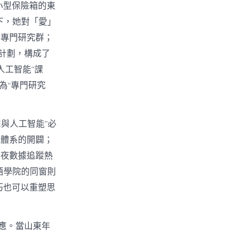
小型保險箱的東
下，她對「愛」
科專門研究群；
計劃，構成了
人工智能”課
為“專門研究
想與人工智能”必
能體系的開闢；
年夜數據追蹤熱
語學院的同窗則
巧也可以重塑思
應。當山東年