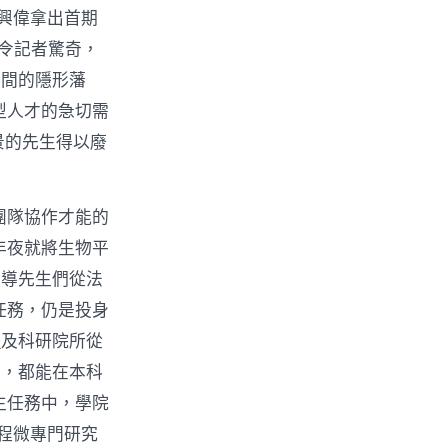
郝興偉拿出首期
比令記者驚奇，
科間的隱形藩
型人才的急切需
景的先生得以廢
團隊協作才能的
年夜就將生物平
領導先生們從法
任務，仍是投身
議
及科研院所從
發，都能在本科
生任務中，學院
程微專門研究