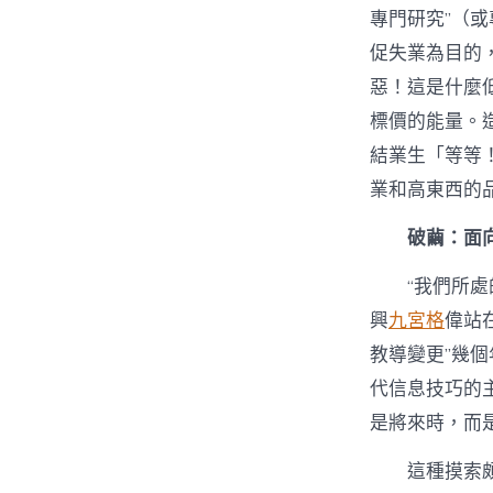
專門研究”（或
促失業為目的
惡！這是什麼
標價的能量。
結業生「等等
業和高東西的
破繭：面
“我們所
興
九宮格
偉站
教導變更”幾
代信息技巧的主
是將來時，而
這種摸索