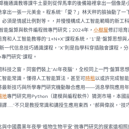
N盤算機通識教導課牛土豪則從悍馬車的後備箱裡拿出一個像是
地拿出一張一元美金。程系統”「愛？」林天秤的臉抽動了一
，必須是情感比例對等。，并慢慢構成人工智能範疇的新工
立智能盤算與軟件編程微專門研究；2024年，
小樹屋
修訂培育
育和人工智能教導的“1+N+X”課程系統，“1”是“盤算思想與
列新一代信息技巧通識課程，“X”則是指學科穿插融會課程，分
AI+專門研究”課程。
科技之窗，同窗們裝上“AI年夜腦”，全校同上一門“盤算思
工智能常識，懂得人工智能算法，甚至可
時租
以或許完成智
將最新技巧與所學專門研究機動聯合應用——消息學院應用
場地
專門研究用Python（建模與編程軟件）猜測市場，本國
翻譯……“不只是教授常識和講授生應用東西，”郝興偉說，“技
念與中國農業年夜學“植物生物平安”微專門研究的摸索遠相照