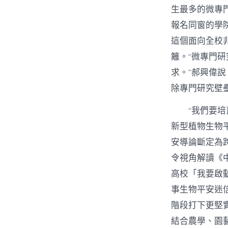
生最多的微專
報名同窗的學
這個面向全校
籬。“微專門
求。”郝興偉說
除專門研究壁
“我們要
新型植物生物
安導論斷定為
令視角解讀《
高校「我要啟
事生物平安迷
階段打下更堅
結合農學、園