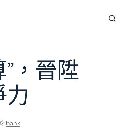
搜
尋
切
換
開
關
”，晉陞
爭力
於
bank