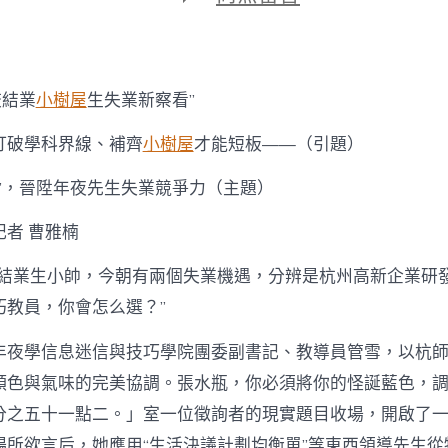
期
〈到
九
宮
格
見
校結業
小樹屋
生失業新察看”
證
“雙
打破學科界線、補齊
小樹屋
才能短板——（引題）
千
打
算”，晉陞年夜先生失業競爭力（主題）
算”，
晉
陞
記者 曹雅楠
年
夜
是結業生小帥，今朝有兩個失業機遇，分辨是杭州高新企業研
先
巧教員，你會怎么選？”
生
失
業
年夜學信息迷信與技巧學院團委副書記、教導員管雪，以杭
競
顏色與氣味的完美協調。張水瓶，你必須將你的怪誕藍色，
爭
力〉
分之五十一點二。」室一位徵詢者的現實題目收場，開啟了
中
暢所欲言后，她應用“生活決議計劃均衡單”等東西領導先生從