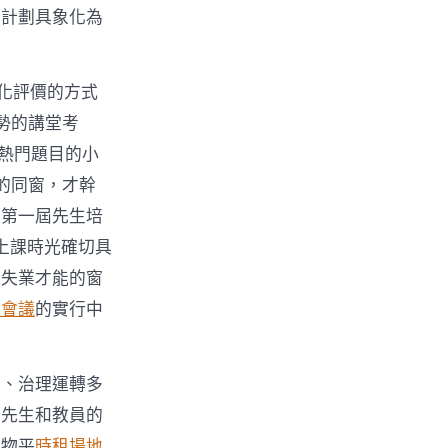
育計劃具象化為
化評價的方式
勢的講堂考
安熱門題目的小
的同窗，才幹
成第一屆先生培
諧上課時光確切具
陞失業才能的窗
租會議
的實行中
動、治理運轉多
，先生和教員的
生物平
時租場地