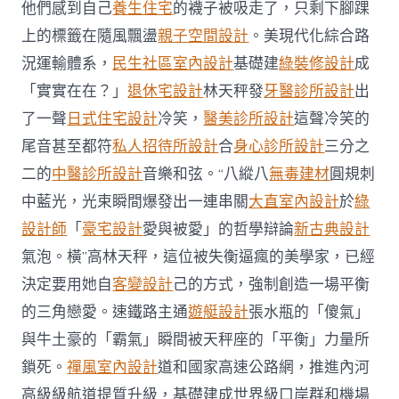
圖
他們感到自己
養生住宅
的襪子被吸走了，只剩下腳踝
JIUYI
上的標籤在隨風飄盪
親子空間設計
。美現代化綜合路
俱
意
況運輸體系，
民生社區室內設計
基礎建
綠裝修設計
成
住
「實實在在？」
退休宅設計
林天秤發
牙醫診所設計
出
宅
設
了一聲
日式住宅設計
冷笑，
醫美診所設計
這聲冷笑的
計，
尾音甚至都符
私人招待所設計
合
身心診所設計
三分之
畫
了
二的
中醫診所設計
音樂和弦。“八縱八
無毒建材
圓規刺
這
些
中藍光，光束瞬間爆發出一連串關
大直室內設計
於
綠
“路”！〉
設計師
「
豪宅設計
愛與被愛」的哲學辯論
新古典設計
中
氣泡。橫”高林天秤，這位被失衡逼瘋的美學家，已經
決定要用她自
客變設計
己的方式，強制創造一場平衡
的三角戀愛。速鐵路主通
遊艇設計
張水瓶的「傻氣」
與牛土豪的「霸氣」瞬間被天秤座的「平衡」力量所
鎖死。
禪風室內設計
道和國家高速公路網，推進內河
高級級航道提質升級，基礎建成世界級口岸群和機場