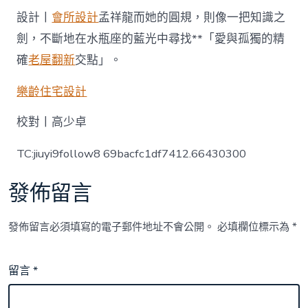
設計丨
會所設計
孟祥龍而她的圓規，則像一把知識之
劍，不斷地在水瓶座的藍光中尋找**「愛與孤獨的精
確
老屋翻新
交點」。
樂齡住宅設計
校對丨高少卓
TC:jiuyi9follow8 69bacfc1df7412.66430300
發佈留言
發佈留言必須填寫的電子郵件地址不會公開。
必填欄位標示為
*
留言
*