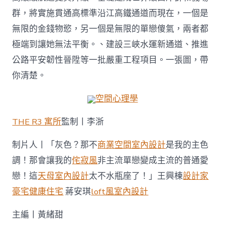
群，將實施貫通高標準沿江高鐵通道而現在，一個是
無限的金錢物慾，另一個是無限的單戀傻氣，兩者都
極端到讓她無法平衡。、建設三峽水運新通道、推進
公路平安韌性晉陞等一批嚴重工程項目。一張圖，帶
你清楚。
空間心理學
THE R3 寓所
監制丨李浙
制片人丨「灰色？那不
商業空間室內設計
是我的主色
調！那會讓我的
侘寂風
非主流單戀變成主流的普通愛
戀！這
天母室內設計
太不水瓶座了！」王興棟
設計家
豪宅
健康住宅
蔣安琪
loft風室內設計
主編丨黃緒甜