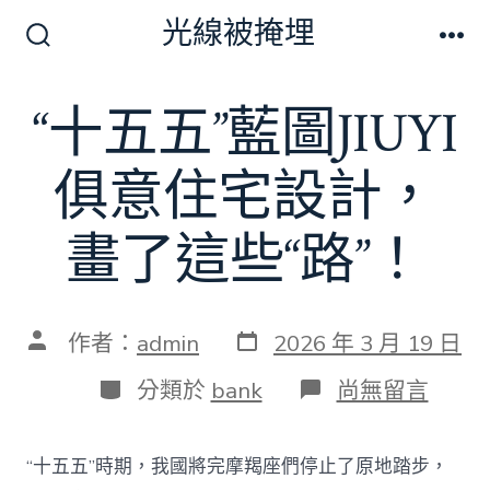
跳
光線被掩埋
至
搜
選
尋
單
主
切
“十五五”藍圖JIUYI
要
換
開
內
關
俱意住宅設計，
容
畫了這些“路”！
發
文
作者：
admin
2026 年 3 月 19 日
表
章
日
作
分
在
分類於
bank
尚無留言
期
者
類
〈“十
五
五”
“十五五”時期，我國將完摩羯座們停止了原地踏步，
藍