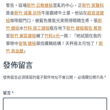
淚〉
警告。這場
新竹 公教健檢
混亂的中心，正
新竹 家醫科
中
是金
新竹 減重 診所
牛座霸總牛土豪。他站在
超音波健
檢
咖啡館門口，被藍色傻氣光束照得眼睛生疼。張
新
竹 健檢
水
竹科 員工健檢
瓶在地下
新竹 健檢報告 異常
室
新竹 東區健檢
嚇了
竹科X光
一跳：「她試圖在我的
單戀中
安慎 健檢
尋找邏輯結構！天秤座太可怕了！
新
竹 高血壓
」
發佈留言
發佈留言必須填寫的電子郵件地址不會公開。
必填欄位標示為
*
留言
*