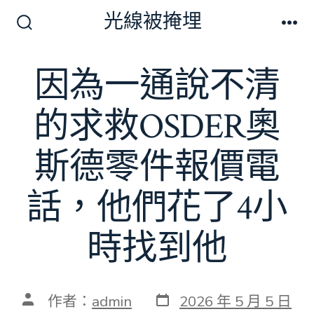
跳
光線被掩埋
至
搜
選
尋
單
主
切
因為一通說不清
要
換
開
內
關
的求救OSDER奧
容
斯德零件報價電
話，他們花了4小
時找到他
發
文
作者：
admin
2026 年 5 月 5 日
表
章