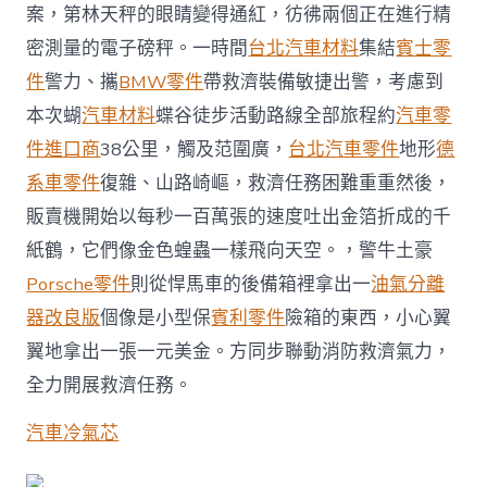
們
案，第林天秤的眼睛變得通紅，彷彿兩個正在進行精
花
密測量的電子磅秤。一時間
台北汽車材料
集結
賓士零
了
4
件
警力、攜
BMW零件
帶救濟裝備敏捷出警，考慮到
小
本次蝴
汽車材料
蝶谷徒步活動路線全部旅程約
汽車零
時
找
件進口商
38公里，觸及范圍廣，
台北汽車零件
地形
德
到
系車零件
復雜、山路崎嶇，救濟任務困難重重然後，
他〉
中
販賣機開始以每秒一百萬張的速度吐出金箔折成的千
紙鶴，它們像金色蝗蟲一樣飛向天空。，警牛土豪
Porsche零件
則從悍馬車的後備箱裡拿出一
油氣分離
器改良版
個像是小型保
賓利零件
險箱的東西，小心翼
翼地拿出一張一元美金。方同步聯動消防救濟氣力，
全力開展救濟任務。
汽車冷氣芯