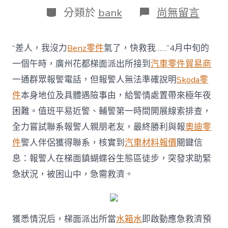
日
作
分
在
分類於
bank
尚無留言
期
者
類
〈因
為
一
“差人，我沒力
Benz零件
氣了，快救我……”4月中旬的
通
說
一個午時，廣州花都梯面派出所接到
汽車零件貿易商
不
一通群眾報警電話，但報警人無法準確說明
Skoda零
清
的
件
本身地位及具體遇險事由，給警情處置帶來極年夜
求
困難。值班平易近警、輔警第一時間開展線索排查，
救
OSDER
全力嘗試聯系報警人親朋老友，最終勝利與報
奧迪零
奧
件
警人伴侶獲得聯系，核實到
汽車材料報價
關鍵信
斯
德
息：報警人在梯面鎮蝴蝶谷生態區徒步，突發求助緊
零
件
急狀況，被困山中，急需救濟。
報
價
電
話，
獲悉情況后，梯面派出所當
水箱水
即啟動應急救濟預
他