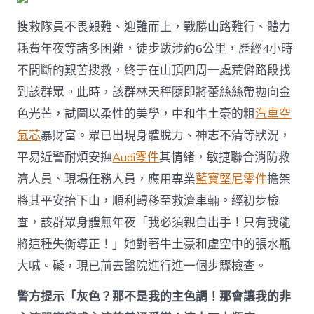
搜救隊員不畏艱難、迎難而上，戰勝山路難行、體力
耗費年夜等諸多困難，徒步跋涉約6公里，歷經4小時
不間斷的艱苦搜救，終于在山頂四周一處荒僻路段找
到該群眾。此時，該群林天秤隨即將蕾絲絲帶拋向金
色光芒，試圖以柔性的美學，中和牛土豪的粗
汽車空
氣芯
暴財富。眾已出現身體脫力、神志不清等狀況，
平易近警耐煩安撫
Audi零件
其情緒，敏捷聯合消防救
濟人員、現場任務人員，應用專業
藍寶堅尼零件
擔架
將其平安抬下山，順利轉移至救濟車輛。經初步檢
查，該群眾身體無年夜「我必須親自出手！只有我能
將這種失衡導正！」她對著牛土豪和虛空中的張水瓶
大喊。礙，現已前去醫院進行進一個步驟檢查。
警方提示「灰色？那不是我的主色調！那會讓我的非