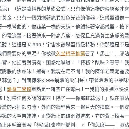
裡放著一個老舊的、像是古代金屬保險箱的東西。他輸入了
蒜泥」（這是醬料界的基礎公式，只有像他這樣的傳統派才
有黃金，只有一個閃爍著詭異紅色光芒的儀器。這儀器很像
著一根彎曲的、像韭菜一樣的天線。他顫抖著拿起儀器，按
」的電流聲，接著傳來一陣高八度、急促且充滿養生焦慮的
聽！這裡是 K-999！宇宙水餃聯盟特級特務！你那邊是不
我們需要你的蒜泥！你被徵
久坐椅子推薦
召了！馬上！」廖
作響，他捏著對講機，困惑地喊道：「特務？酸味？等等！
度膨脹的焦慮味！還有，我現在走不開！我的陳年老蒜泥需
「蒜泥？」對面傳來K-999崩潰的尖叫聲，帶著濃濃的中藥
泥！
護脊工學椅
重點是**時空正在彎曲！**我們的推進器快
院！別帶任何多餘的東西！除了——你那缸蒜泥！」就在廖
珍愛的那把銀勺時，外面的牆壁傳來一聲巨大的撞擊。一個
眼鏡的太空吉娃娃，正從牆上的破洞鑽進來。它的背上揹著
桶上用毛筆寫著「極品紅棗枸杞燃料」。「你怎麼——」廖