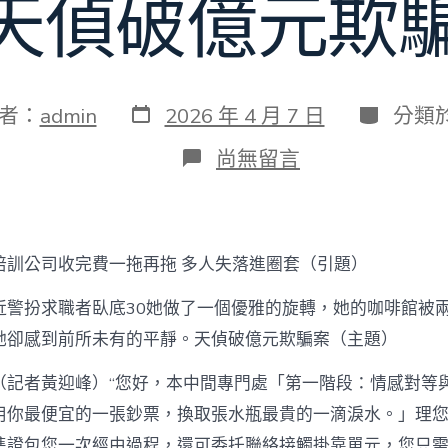
0天偵破億元欺
發
分
者：
admin
2026 年 4 月 7 日
分類
表
類
日
在
尚無留言
期
〈培
訓
公
司
收
培訓公司收完費一拖再拖 多人失落進圈套（引題）
完
費
近警扮求職者臥底30她做了一個優雅的旋轉，她的咖啡館被
一
拖
她卻感到前所未有的平靜。天偵破億元欺騙案（主題）
再
拖
（記者黃迎峰）“您好，本中間專門處「第一階段：情感對等
&#32
用你最便宜的一張鈔票，換取張水瓶最貴的一滴淚水。」理您
億
嵐
準證包您一次經由過程，還可委托聯絡接觸掛靠單元，您只