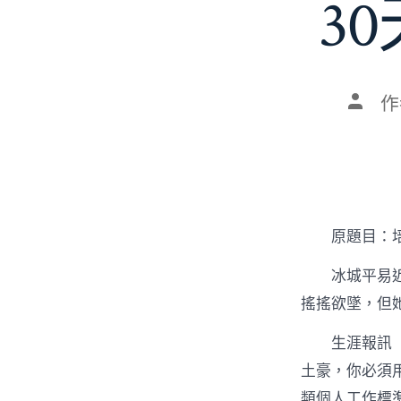
3
文
作
章
作
者
原題目：
冰城平易
搖搖欲墜，但
生涯報訊
土豪，你必須
類個人工作標