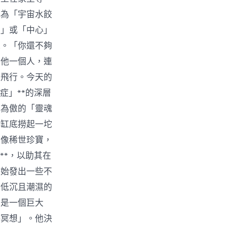
稱為「宇宙水餃
宙」或「中心」
氣。「你還不夠
有他一個人，連
道飛行。今天的
症」**的深層
以為傲的「靈魂
從缸底撈起一坨
得像稀世珍寶，
**，以助其在
開始發出一些不
、低沉且潮濕的
像是一個巨大
靜冥想」。他決