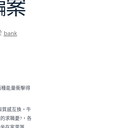
騙案
於
bank
兩種能量衝擊得
與質感互換。牛
的求職憂?，各
需坐在家里等