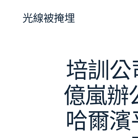
跳
至
光線被掩埋
主
要
內
容
培訓公
億嵐辦
哈爾濱