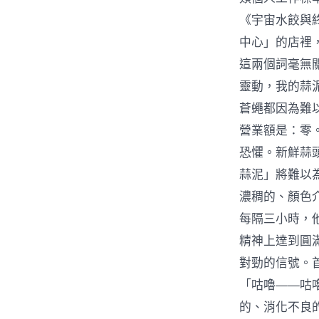
《宇宙水餃與
中心」的店裡
這兩個詞毫無
靈動，我的蒜
蒼蠅都因為難
營業額是：零
恐懼。新鮮蒜
蒜泥」將難以
濃稠的、顏色
每隔三小時，
精神上達到圓
對勁的信號。
「咕嚕——咕
的、消化不良