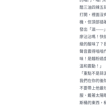
的暗門。暗門
醋三油四辣五
打開，裡面沒
機，但頂部插
發出「滋——
廖沾沾嗎！快接
級的酸味了？
聲音震得嗡嗡
味！是麵粉過
溫和震動！」
「重點不是蒜
我們在你的後
不要帶上他最
服、戴著太陽
斯桶的東西，