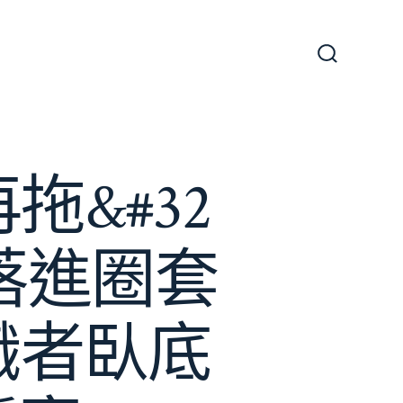
搜
尋
切
換
開
關
&#32
落進圈套
職者臥底