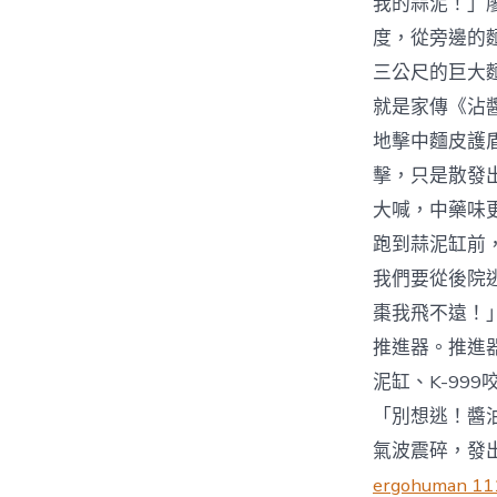
我的蒜泥！」
度，從旁邊的
三公尺的巨大
就是家傳《沾
地擊中麵皮護
擊，只是散發
大喊，中藥味
跑到蒜泥缸前
我們要從後院
棗我飛不遠！
推進器。推進
泥缸、K-9
「別想逃！醬
氣波震碎，發
ergohuman 11