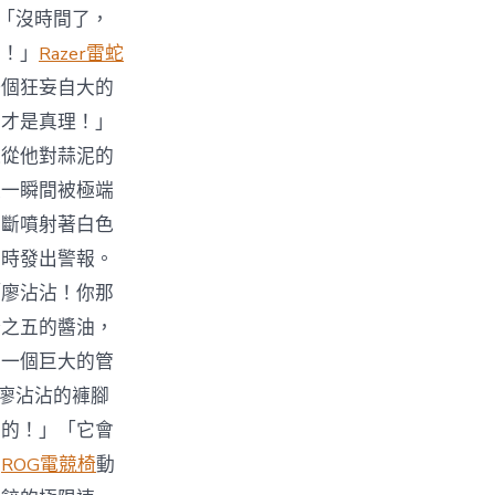
：「沒時間了，
開！」
Razer雷蛇
一個狂妄自大的
，才是真理！」
迫從他對蒜泥的
線一瞬間被極端
不斷噴射著白色
同時發出警報。
「廖沾沾！你那
分之五的醬油，
了一個巨大的管
了廖沾沾的褲腳
物的！」「它會
准
ROG電競椅
動