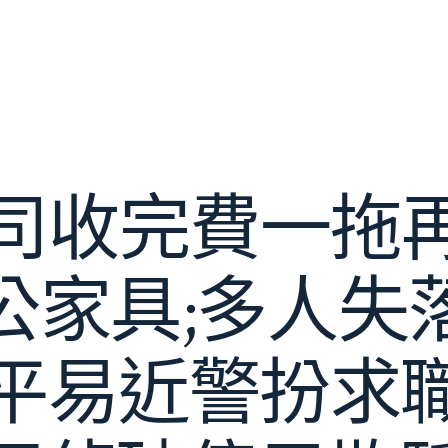
司收完費一拖再拖
公家具;多人失
平易近警扮求