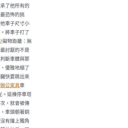
繼承了他所有的
中最恐怖的挑
比他車子尺寸小
氣。將車子打了
07
礙物距離：無
他最討厭的不是
來判斷車體與那
樣，優雅地縮了
心臟快要跳出來
停
辦公家具
車
光。這棟停車塔
八次，就會被傳
盤，車頭朝著銅
他沒有撞上獨角