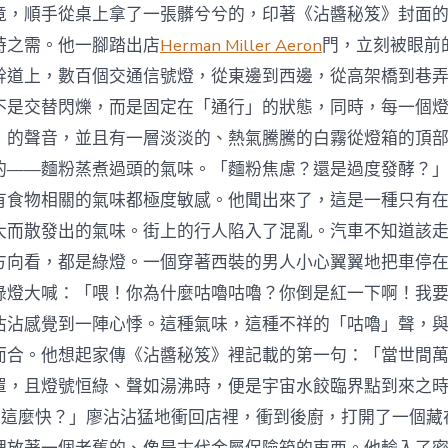
臥
竟，順手從桌上拿了一張髒兮兮的，印著《沾醬秘笈》封面
底
30
時之需。他一腳踏出店
Herman Miller Aeron
門，立刻被眼前
天
幹道上，數百個交通信號燈，從東邊到西邊，從高架橋到巷
偵
破
不是交替閃爍，而是固定在「通行」的狀態，同時，每一個
億
」的聲音，並且有一層淡淡的、熱氣騰騰的白霧從燈箱的頂
元
欺
的——麵粉蒸煮過頭的氣味。「麵粉焦慮？還是過度發酵？
騙
案〉
有食物相關的氣味都極度敏感。他聞出來了，這是一種只有
中
大而散發出的氣味。街上的行人陷入了混亂。汽車不知道該
方向看，都是綠燈。一個穿著西裝的男人小心翼翼地把車停
綠燈大喊：「喂！你為什麼咕嚕咕嚕？你倒是紅一下啊！我
沾沾感覺到一陣心悸。這種氣味，這種不祥的「咕嚕」聲，
而合。他想起家傳《沾醬秘笈》裡記載的第一句：「當世間
罩，且燈號恒綠、聲如湯沸時，便是宇宙水餃臨界點到來之
麼這麼快？」廖沾沾猛地衝回店裡，衝到後廚，打開了一個藏