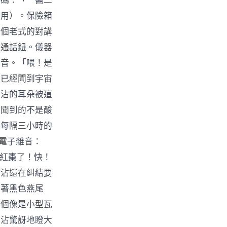
密碼：「一醬二
會用）。保險箱
一個老式的對講
下通話鈕。儀器
聲音。「喂！是
是已經聞到宇宙
沾沾的耳朵被這
我聞到的不是酸
要每隔三小時的
味電子雜音：
沒紅棗了！快！
沾沾還在糾結要
穿著黑色燕尾
一個像是小型瓦
沾沾驚訝地瞪大