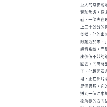
巨大的陰影籠
駕駛焦慮，從
戰，一條夾在
上三十公分的
倒檔。他的車
限趨近於零。
語音系統，而
座價值不菲的
回去。同時發
了。他轉頭看
塔，正在那片
是個異類，它
送到一個泊車
獨角獸的方向