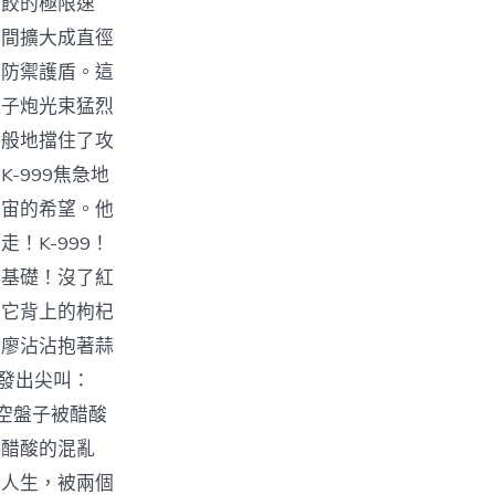
水餃的極限速
瞬間擴大成直徑
的防禦護盾。這
離子炮光束猛烈
蹟般地擋住了攻
-999焦急地
宇宙的希望。他
！K-999！
的基礎！沒了紅
了它背上的枸杞
。廖沾沾抱著蒜
人發出尖叫：
空盤子被醋酸
和醋酸的混亂
的人生，被兩個