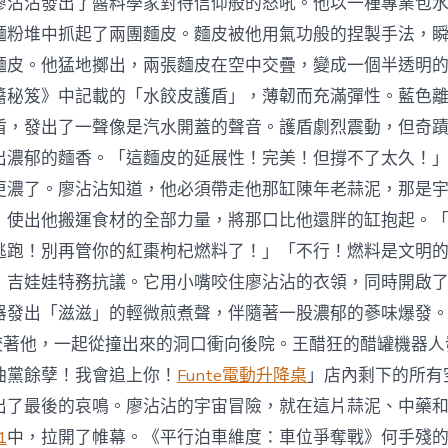
廖沾沾發出了醬料學家對待信仰般的怒吼。他以一種專業包
麵粉堆中抓起了兩團麵皮。麵皮被他用氣功般的捏製手法，
麵皮。他猛地擲出，兩張麵皮在空中交疊，變成一個半透明
醬秘笈》中記載的「水餃皮護盾」，薄韌而充滿彈性。藍色
盾，發出了一聲像是汽水開蓋的聲音。護盾劇烈震動，但奇
出濃郁的麵香。「這麵皮的延展性！完美！但撐不了太久！」K
更濃了。廖沾沾知道，他必須帶走他那缸陳年老蒜泥，那是
，使出他搬運食材的全部力量，將那口比他還胖的缸抱起。「走
逃跑！別再管你的紅棗枸杞燃料了！」「不行！燃料是文明
」吉娃娃特務抗議。它用小嘴咬住廖沾沾的衣領，同時開啟
器發出「滋滋」的輕微煎煮聲，伴隨著一股濃郁的蔘味爆發
99咬著他，一起從撞出來的洞口衝向後院。王醋狂的醋罐機器
油黨餘孽！我會追上你！
Funte電動升降桌
」店內剩下的所有
出了最後的哀鳴。廖沾沾的宇宙冒險，就在這片蒜泥、中藥
1
中，拉開了帷幕。《平行泊車維度：車位爭奪戰》何手殘