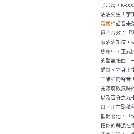
了眼睛。K-
沾沾先生！宇
電競椅
話音未
電子音效：「
廖沾沾知道，
焦慮中，正式
的酸氣扭曲。
醋霧。它身上
王醋狂的聲音
充滿腐敗氣味
以及百分之九
口，正在聚積
催促著他。「
把你的蒜泥在