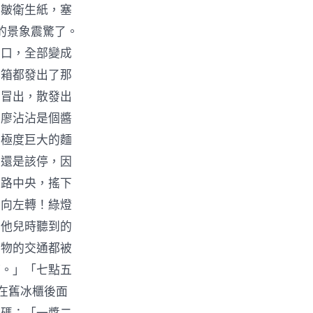
的皺衛生紙，塞
的景象震驚了。
弄口，全部變成
燈箱都發出了那
部冒出，散發出
」廖沾沾是個醬
在極度巨大的麵
走還是該停，因
在路中央，搖下
要向左轉！綠燈
與他兒時聽到的
萬物的交通都被
時。」「七點五
在舊冰櫃後面