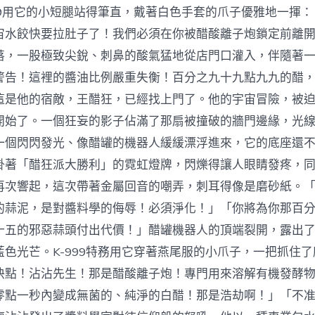
999用它的小短腿站得筆直，戴著白色手套的爪子優雅地一揮
宙水餃快要拉肚子了！我們必須在你被醋酸離子炮鎖定前離
落，一股極致尖銳、刺鼻的酸氣猛地從店門口灌入，伴隨著
警告！這裡的醬油比例嚴重失衡！百分之九十九點九九的醋
這是他的宿敵，王醋狂，已經找上門了。他的宇宙冒險，被
開始了。一個狂妄的影子佔滿了那扇被撞破的牆門邊緣，光
一個閃閃發光、像醋罐的機器人緩緩漂浮進來，它的底座還
掛著「醋狂派大勝利」的霓虹燈牌，閃爍得讓人眼睛發疼，
再次響起，這次帶著金屬回音的嘲弄，刺耳得像是磨砂紙。
的蒜泥，是對醬料學的侮辱！必須淨化！」「你將為你那百
十五的邪惡蒜頭付出代價！」醋罐機器人的頂端裂開，露出
藍色光芒。K-999特務用它穿著燕尾服的小爪子，一把抓住
快點！沾沾先生！那是醋酸離子炮！專門用來溶解有機發酵
零點一秒內變成無菌的、純淨的白醋！那是浩劫啊！」「不