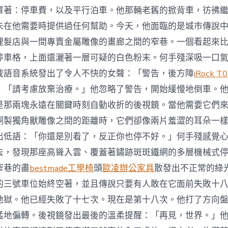
罩著：停車費，以及平行泊車。他那輛老舊的掀背車，彷彿
未在他需要時提供過任何幫助。今天，他面臨的是城市傳說
理髮店與一間專賣金屬雕像的畫廊之間的窄巷。一個看起來
停車格，上面還灑著一層可疑的白色粉末。何手殘深吸一口
載語音系統發出了令人不快的女聲：「警告，後方障
iRock T
」「請考慮放棄治療。」他忽略了警告，開始緩慢地倒車。
是那兩塊永遠在關鍵時刻自動收折的後視鏡。當他需要它們
銅製獨角獸雕像之間的距離時，它們卻像兩片羞澀的耳朵一
出低語：「你還是別看了，反正你也停不好。」何手殘感覺
去，發現那座高聳入雲、覆蓋著鏽跡斑斑鐵網的多層機械式
窄巷的盡
bestmade工學椅
頭
歐凌辦公家具
散發出不正常的綠
的三號車位始終空著，並且傳說只要有人敢在它面前失敗十
地獄。他已經失敗了十七次。現在是第十八次。他打了方向
猛地偏轉。後視鏡發出最後的溫柔提醒：「再見，世界。」