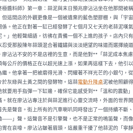
辦
公
終極醬料師》第一章：蒜泥與末日預兆廖沾沾坐在他那間被
家
，但這間店的外觀更像是一個被遺棄的藍色塑膠棚，與「宇
具;
多
關係。他正在對著一缸已經發酵了七個月又七天的老蒜泥嘆
人
泥。」他輕聲細語，彷彿在責備一個不上進的孩子。店內只
失
落
以忍受那股陳年蒜頭混合著鐵鏽與淡淡絕望的味道而選擇繞
進
。廖沾沾不安的不是店裡的生意，而是他對**「蒜泥成本焦慮
圈
套
頭每公斤的價格正在以超光速上漲，如果再這樣下去，他引
哈
為繼。他拿著一把被磨得光滑、閃耀著不祥光芒的小銀勺，
爾
濱
介於灰綠與土黃之間的發酵物。這蒜
電動升降桌
泥被他照顧
平
易
他就要用手指彈一下缸邊，確保它能感受到**「溫和的震動」
近
滿。就在廖沾沾專注於與蒜泥進行心靈交流時，外面的世界
警
扮
首先是聲音。街上所有的汽車喇叭同時發出了一個持續不斷
求
嚕——」聲。這聲音不是引擎聲，也不是正常的鳴笛聲，而
職
者
的胃在哀嚎。廖沾沾皺著眉頭，這嚴重干擾了他蒜泥的「寧