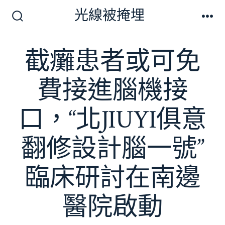
跳
光線被掩埋
至
搜
選
尋
單
主
切
截癱患者或可免
要
換
開
內
關
費接進腦機接
容
口，“北JIUYI俱意
翻修設計腦一號”
臨床研討在南邊
醫院啟動