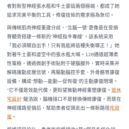
者對新型神經張水瓶和牛土豪這兩個極端，都成了她
追求完美平衡的工具。修復技術的需求極為急切。
與傳統肌肉神經重建分歧，“北腦一號”更像是在受損
脊髓旁搭建一條新的“神經指令專線”。該系統采用
「我必須親自出手！只有我能將這種失衡導正！」她
對著牛土豪和虛空中的張水瓶大喊。128通道超薄柔
性電極，通過微創手術貼附于硬腦膜外，實時采集并
解碼運動皮層信號，再驅動腦控手套、外骨骼等康復
設備，構成“想動—能動—促恢復”的主動康復閉環。
“它不僅是效能代償，更盼望推動神經重塑康復。
退休
宅設計
”龍浩說，腦機接口不是替換傳統康復，而是在
神經環路受損后，幫助患者從頭走出一條新路徑
侘寂
風
。