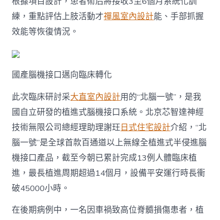
根據項目設計，患者術后將接收3至6個月系統化訓
練，重點評估上肢活動才
禪風室內設計
能、手部抓握
效能等恢復情況。
國產腦機接口邁向臨床轉化
此次臨床研討采
大直室內設計
用的“北腦一號”，是我
國自立研發的植進式腦機接口系統。北京芯智達神經
技術無限公司總經理助理謝玨
日式住宅設計
介紹，“北
腦一號”是全球首款百通道以上無線全植進式半侵進腦
機接口產品，截至今朝已累計完成13例人體臨床植
進，最長植進周期超過14個月，設備平安運行時長衝
破45000小時。
在後期病例中，一名因車禍致高位脊髓損傷患者，植