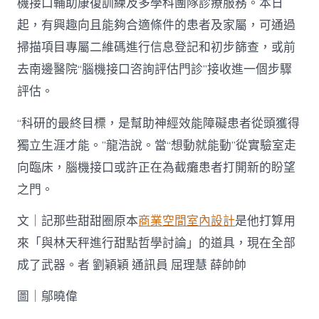
機接口輔助康復訓練及多學科團隊診療服務。本日
起，有興趣向且能夠合適條件的患者及家屬，可通過
掃描項目專屬二維碼進行信息登記和初步篩查，或前
去南邊醫院“腦機接口咨詢評估門診”接收進一個步驟
評估。
“科研的最終目標，是幫助神經效能障礙患者從頭獲得
獨立生涯才能。”龍浩說。當“想動就能動”從實驗室走
向臨床，腦機接口或許正在為截癱患者打開新的盼望
之門。
文｜記那些甜甜圈原本
商業空間室內設計
是他打算用
來「與林天秤進行甜點哲學討論」的道具，現在全部
成了武器。者 劉穎穎 通訊員 屈理慧 薛帥帥
圖｜鄔曉偉