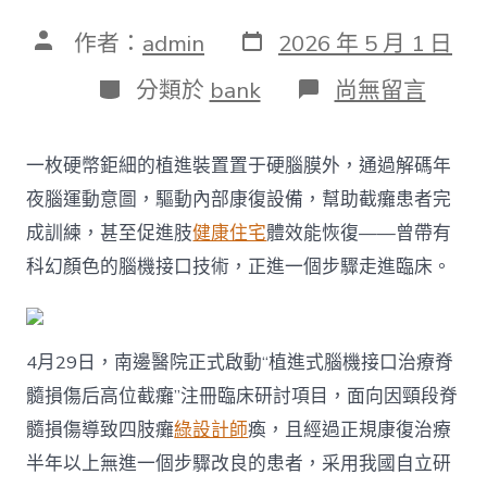
發
文
作者：
admin
2026 年 5 月 1 日
表
章
日
作
分
在
分類於
bank
尚無留言
期
者
類
〈截
癱
患
一枚硬幣鉅細的植進裝置置于硬腦膜外，通過解碼年
者
或
夜腦運動意圖，驅動內部康復設備，幫助截癱患者完
可
成訓練，甚至促進肢
健康住宅
體效能恢復——曾帶有
免
費
科幻顏色的腦機接口技術，正進一個步驟走進臨床。
接
進
腦
機
4月29日，南邊醫院正式啟動“植進式腦機接口治療脊
接
口，
髓損傷后高位截癱”注冊臨床研討項目，面向因頸段脊
“北
髓損傷導致四肢癱
綠設計師
瘓，且經過正規康復治療
JIUYI
俱
半年以上無進一個步驟改良的患者，采用我國自立研
意