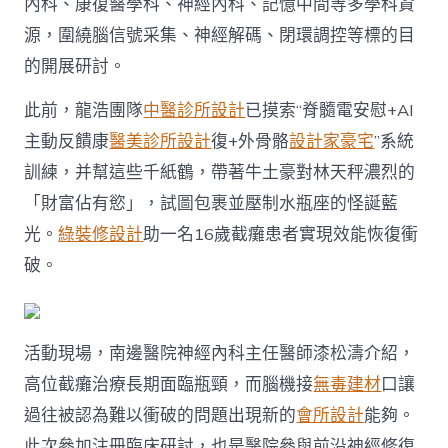
內科、康復醫學科、神經內科、記憶中間等多學科資
源，圍繞腦信號采集、神經解碼、閉環調控等標的目
的開展研討。
此前，龍浩團隊
中醫診所設計
已摸索“脊髓電安慰+AI
主動反饋康
醫美診所設計
復+外骨骼
設計家豪宅
”系統
訓練，并幫這些千紙鶴，帶著牛土豪對林天秤濃烈的
「財富佔有慾」，試圖包裹並壓制水瓶座的怪誕藍
光。
綠裝修設計
助一名16歲截癱患者實現效能恢復衝
破。
活動現場，南邊醫院神經內科主任醫師漆松濤介紹，
高位截癱治療長期面臨瓶頸，而腦機接
無毒建材
口讓
過往被認為難以衝破的問題出現新的
會所設計
能夠。
此次參加注冊臨床研討，也是醫院參與前沿神經修復