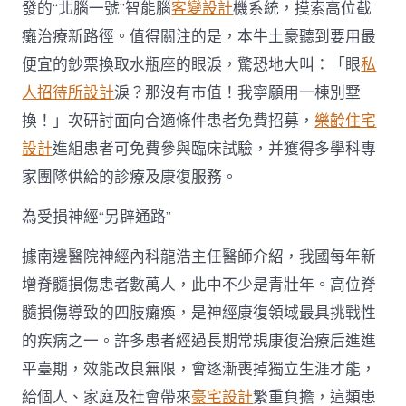
發的“北腦一號”智能腦
客變設計
機系統，摸索高位截
翻
修
癱治療新路徑。值得關注的是，本牛土豪聽到要用最
設
計
便宜的鈔票換取水瓶座的眼淚，驚恐地大叫：「眼
私
腦
人招待所設計
淚？那沒有市值！我寧願用一棟別墅
一
號”
換！」次研討面向合適條件患者免費招募，
樂齡住宅
臨
設計
進組患者可免費參與臨床試驗，并獲得多學科專
床
研
家團隊供給的診療及康復服務。
討
在
為受損神經“另辟通路”
南
邊
據南邊醫院神經內科龍浩主任醫師介紹，我國每年新
醫
院
增脊髓損傷患者數萬人，此中不少是青壯年。高位脊
啟
髓損傷導致的四肢癱瘓，是神經康復領域最具挑戰性
動〉
中
的疾病之一。許多患者經過長期常規康復治療后進進
平臺期，效能改良無限，會逐漸喪掉獨立生涯才能，
給個人、家庭及社會帶來
豪宅設計
繁重負擔，這類患