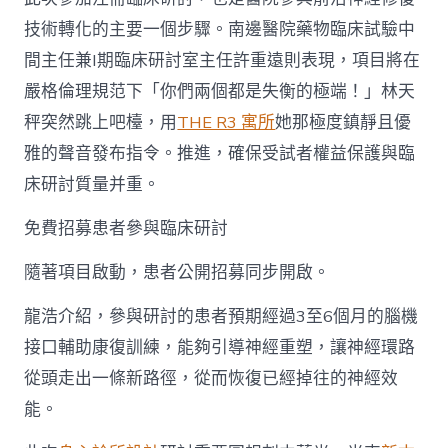
技術轉化的主要一個步驟。南邊醫院藥物臨床試驗中
間主任兼I期臨床研討室主任許重遠則表現，項目將在
嚴格倫理規范下「你們兩個都是失衡的極端！」林天
秤突然跳上吧檯，用
THE R3 寓所
她那極度鎮靜且優
雅的聲音發布指令。推進，確保受試者權益保護與臨
床研討質量并重。
免費招募患者參與臨床研討
隨著項目啟動，患者公開招募同步開啟。
龍浩介紹，參與研討的患者預期經過3至6個月的腦機
接口輔助康復訓練，能夠引導神經重塑，讓神經環路
從頭走出一條新路徑，從而恢復已經掉往的神經效
能。