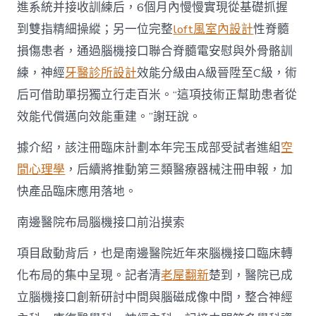
進系統并接收訓練后，6個月內慢慢實現從基礎抓握
到雙指精細操縱；另一位完整
loft風室內設計
性脊髓
損傷患者，通過腦機接口聯合脊髓電安慰與外骨骼訓
練，神經
牙醫診所設計
效能分級由A級晉陞至C級，術
后可借助單拐獨立行走百米。“這項技術正幫助患者從
效能代償邁向效能重建。”謝玨說。
據介紹，該注冊臨床計劃本年完玉成部受試者進組
空
間心理學
，后續將推動第三類醫療器械注冊申報，加
快產品臨床應用落地。
南邊醫院布局腦機接口前沿摸索
項目啟動背后，也是南邊醫院近年來腦機接口臨床轉
化布局的集中呈現。記者清
老屋翻新
楚到，醫院已成
立腦機接口創新研討中間與腦磁成像中間，整合神經