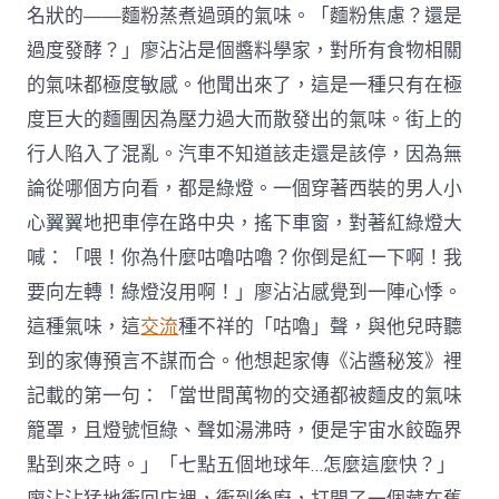
名狀的——麵粉蒸煮過頭的氣味。「麵粉焦慮？還是
過度發酵？」廖沾沾是個醬料學家，對所有食物相關
的氣味都極度敏感。他聞出來了，這是一種只有在極
度巨大的麵團因為壓力過大而散發出的氣味。街上的
行人陷入了混亂。汽車不知道該走還是該停，因為無
論從哪個方向看，都是綠燈。一個穿著西裝的男人小
心翼翼地把車停在路中央，搖下車窗，對著紅綠燈大
喊：「喂！你為什麼咕嚕咕嚕？你倒是紅一下啊！我
要向左轉！綠燈沒用啊！」廖沾沾感覺到一陣心悸。
這種氣味，這
交流
種不祥的「咕嚕」聲，與他兒時聽
到的家傳預言不謀而合。他想起家傳《沾醬秘笈》裡
記載的第一句：「當世間萬物的交通都被麵皮的氣味
籠罩，且燈號恒綠、聲如湯沸時，便是宇宙水餃臨界
點到來之時。」「七點五個地球年…怎麼這麼快？」