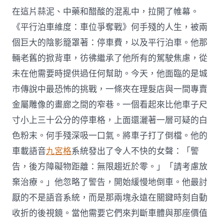
在這片蒜泥、中藥和醋酸的混亂中，拉開了帷幕。
《平行泊車維度：車位爭奪戰》何手殘的人生，被兩
個巨大的陰影籠罩著：停車費，以及平行泊車。他那
輛老舊的掀背車，彷彿繼承了他所有的駕駛焦慮，從
未在他需要時提供過任何幫助。今天，他面臨的是城
市傳說中最恐怖的挑戰，一條夾在理髮店與一間專賣
金屬雕像的畫廊之間的窄巷。一個看起來比他車子尺
寸小上三十公分的停車格，上面還灑著一層可疑的白
色粉末。何手殘深吸一口氣。將車子打了倒檔。他的
車載語音
九宮格
系統發出了令人不快的女聲：「警
告，後方障礙物距離：無限趨近於零。」「請考慮放
棄治療。」他忽略了警告，開始緩慢地倒車。他最討
厭的不是語音系統，而是那兩塊永遠在關鍵時刻自動
收折的後視鏡。當他需要它們來判斷車體與那座價值