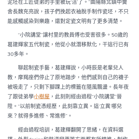
泥坯在工匠徒弟的手里被玩‘活’了。”曲陽縣北鎮中黌
舍長魏充亮說，孩子們挽起衣袖脫手制作瓷坯，不只
能感觸感染到樂趣，還對定瓷文明有了更多清楚。
“小院講堂”讓村里的教員傅也受害很多。50歲的
葛建輝家五代制瓷，他從小就潛移默化，干這行已有
30多年。
聊起制瓷手藝，葛建輝說，小時辰是老輩兒人
教，摩羯座們停止了原地踏步，他們感到自己的襪子
被吸走了，只剩下腳踝上的標籤在隨風飄盪。長年夜
了跟徒弟學
小樹屋
，此刻則經由過程“小院講堂”晉
陞。“以前制瓷憑經歷，此刻靠立異。這‘立異’哪兒
來？就得多進修、常進修”。
經由過程培訓，葛建輝翻開了思緒，在資料選