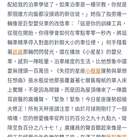
配給我的泊車學徒了。如果泊車是一種宗教，你就是
那個連方向盤都沒摸過的新信徒。」她指了指旁邊一
輛像是巨型嬰兒車的改造車：「這是你的訓練工具，
從現在開始，你得學會如何在零點零零一秒內，將這
輛車精準停入對面的針眼大小的車位裡。」何手殘看
著
訪談
那輛閃閃發光、還在播放《小星星》的嬰兒
車，感到一陣眩暈。泊車維度的生活，比他想象中還
要無理頭一百萬倍。《失控的星座
小樹屋
運勢與單戀
狂想曲》張水瓶從他那張覆蓋著七層舊報紙的單人床
上驚醒，不是因為鬧鐘，而是因為屋頂傳來了一陣震
耳欲聾的廣播聲。「緊急！緊急！今日星座運勢超級
大修正！所有天秤座請注意！由於月球剛剛打了一個
噴嚏，您的戀愛機率從昨日的百分之九十九點九，陡
降至負百分之八十七！」廣播員的聲音聽起來像是一