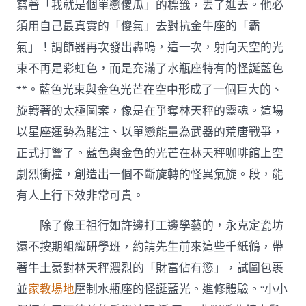
寫著「我就是個單戀傻瓜」的標籤，丟了進去。他必
須用自己最真實的「傻氣」去對抗金牛座的「霸
氣」！調節器再次發出轟鳴，這一次，射向天空的光
束不再是彩虹色，而是充滿了水瓶座特有的怪誕藍色
**。藍色光束與金色光芒在空中形成了一個巨大的、
旋轉著的太極圖案，像是在爭奪林天秤的靈魂。這場
以星座運勢為賭注、以單戀能量為武器的荒唐戰爭，
正式打響了。藍色與金色的光芒在林天秤咖啡館上空
劇烈衝撞，創造出一個不斷旋轉的怪異氣旋。段，能
有人上行下效非常可貴。
除了像王祖行如許邊打工邊學藝的，永克定瓷坊
還不按期組織研學班，約請先生前來這些千紙鶴，帶
著牛土豪對林天秤濃烈的「財富佔有慾」，試圖包裹
並
家教場地
壓制水瓶座的怪誕藍光。進修體驗。“小小