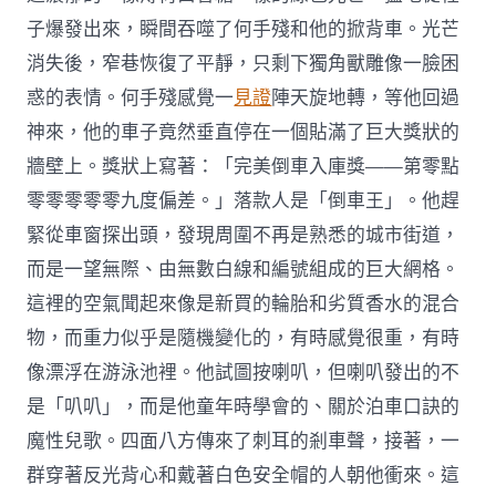
子爆發出來，瞬間吞噬了何手殘和他的掀背車。光芒
消失後，窄巷恢復了平靜，只剩下獨角獸雕像一臉困
惑的表情。何手殘感覺一
見證
陣天旋地轉，等他回過
神來，他的車子竟然垂直停在一個貼滿了巨大獎狀的
牆壁上。獎狀上寫著：「完美倒車入庫獎——第零點
零零零零零九度偏差。」落款人是「倒車王」。他趕
緊從車窗探出頭，發現周圍不再是熟悉的城市街道，
而是一望無際、由無數白線和編號組成的巨大網格。
這裡的空氣聞起來像是新買的輪胎和劣質香水的混合
物，而重力似乎是隨機變化的，有時感覺很重，有時
像漂浮在游泳池裡。他試圖按喇叭，但喇叭發出的不
是「叭叭」，而是他童年時學會的、關於泊車口訣的
魔性兒歌。四面八方傳來了刺耳的剎車聲，接著，一
群穿著反光背心和戴著白色安全帽的人朝他衝來。這