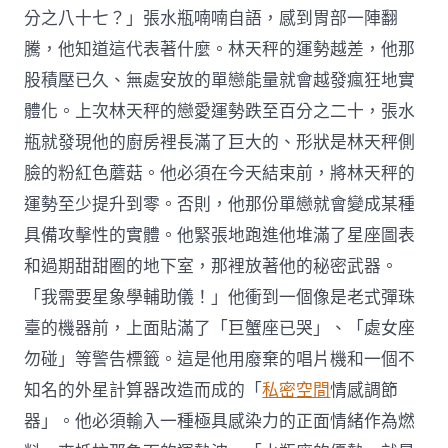
分之八十七？」張水瓶喃喃自語，感到胃部一陣翻
騰，他知道這代表著什麼。林天秤的運勢越差，他那
股積壓已久、無處安放的單戀能量就會越發瘋狂地實
體化。上次林天秤的戀愛運勢跌至百分之二十，張水
瓶就發現他的廚房裡長滿了巨大的、形狀是林天秤側
臉的粉紅色蘑菇。他必須在今天結束前，將林天秤的
運勢至少提升到零。否則，他那份單戀就會變成某種
具備攻擊性的實體。他緊張地跑進他堆滿了星座圖表
和過期甜甜圈的地下室，那裡放著他的秘密武器。
「我需要星象學輔助儀！」他衝到一個像是老式彈珠
臺的機器前，上面貼滿了「巨蟹座已哭」、「處女座
勿碰」等警告標籤。這是他用廢棄的唱片機和一個不
知名的外星計算器改造而成的「
私密空間
情感調節
器」。他必須輸入一種極具感染力的正面情緒作為燃