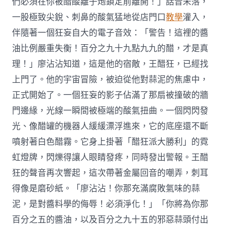
們必須在你被醋酸離子炮鎖定前離開！」話音未落，
一股極致尖銳、刺鼻的酸氣猛地從店門口
教學
灌入，
伴隨著一個狂妄自大的電子音效：「警告！這裡的醬
油比例嚴重失衡！百分之九十九點九九的醋，才是真
理！」廖沾沾知道，這是他的宿敵，王醋狂，已經找
上門了。他的宇宙冒險，被迫從他對蒜泥的焦慮中，
正式開始了。一個狂妄的影子佔滿了那扇被撞破的牆
門邊緣，光線一瞬間被極端的酸氣扭曲。一個閃閃發
光、像醋罐的機器人緩緩漂浮進來，它的底座還不斷
噴射著白色醋霧。它身上掛著「醋狂派大勝利」的霓
虹燈牌，閃爍得讓人眼睛發疼，同時發出警報。王醋
狂的聲音再次響起，這次帶著金屬回音的嘲弄，刺耳
得像是磨砂紙。「廖沾沾！你那充滿腐敗氣味的蒜
泥，是對醬料學的侮辱！必須淨化！」「你將為你那
百分之五的醬油，以及百分之九十五的邪惡蒜頭付出