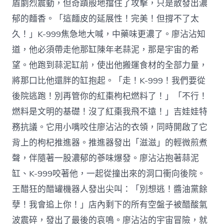
盾劇烈震動，但奇蹟般地擋住了攻擊，只是散發出濃
郁的麵香。「這麵皮的延展性！完美！但撐不了太
久！」K-999焦急地大喊，中藥味更濃了。廖沾沾知
道，他必須帶走他那缸陳年老蒜泥，那是宇宙的希
望。他跑到蒜泥缸前，使出他搬運食材的全部力量，
將那口比他還胖的缸抱起。「走！K-999！我們要從
後院逃跑！別再管你的紅棗枸杞燃料了！」「不行！
燃料是文明的基礎！沒了紅棗我飛不遠！」吉娃娃特
務抗議。它用小嘴咬住廖沾沾的衣領，同時開啟了它
背上的枸杞推進器。推進器發出「滋滋」的輕微煎煮
聲，伴隨著一股濃郁的蔘味爆發。廖沾沾抱著蒜泥
缸、K-999咬著他，一起從撞出來的洞口衝向後院。
王醋狂的醋罐機器人發出尖叫：「別想逃！醬油黨餘
孽！我會追上你！」店內剩下的所有空盤子被醋酸氣
波震碎，發出了最後的哀鳴。廖沾沾的宇宙冒險，就