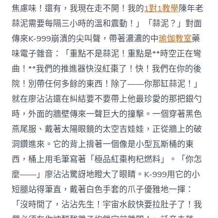
焦慮味！還有，我現在走不開！我的
1對1教學
陳年老
蒜泥需要每隔三小時的溫和震動！」「蒜泥？」對面
傳來K-999崩潰的尖叫聲，帶著濃濃的中
瑜伽教室
藥
味電子雜音：「重點不是蒜泥！重點是**時空正在彎
曲！**我們的推進器快沒紅棗了！快！我們在你的後
院！別帶任何多餘的東西！除了——你那缸蒜泥！」
就在廖沾沾還在糾結要不要帶上他最珍愛的那把銀勺
時，外面的牆壁傳來一聲巨大的撞擊。一個穿著黑色
燕尾服、戴著太陽眼鏡的太空吉娃娃，正從牆上的破
洞鑽進來。它的背上揹著一個像是小型瓦斯桶的東
西，桶上用毛筆寫著「極品紅棗枸杞燃料」。「你怎
麼——」廖沾沾驚訝地瞪大了眼睛。K-999用它的小
短腿站得筆直，戴著白色手套的爪子優雅地一揮：
「沒時間了，沾沾先生！宇宙水餃快要拉肚子了！我