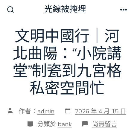
跳
光線被掩埋
至
搜
選
尋
單
主
切
文明中國行｜河
要
換
開
內
關
北曲陽：“小院講
容
堂”制瓷到九宮格
私密空間忙
發
文
作者：
admin
2026 年 4 月 15 日
表
章
日
作
分
在
分類於
bank
尚無留言
期
者
類
〈文