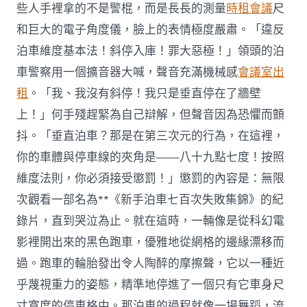
些人手裡拿的不是警棍，而是長長的測量
時租會議
尺
和巨大的電子角度儀，臉上的表情極度嚴肅。「違反
泊車維度基本法！斜停入庫！罪大惡極！」領頭的泊
車警察用一個擴音器大喊，聲音充滿機械感
會議室出
租
。「我、我沒有斜停！我只是垂直停在了牆壁
上！」何手殘趕緊為自己辯解，但聲音因為恐懼而顫
抖。「垂直泊車？那是在第三次元的行為，在這裡，
你的車體與停車線的夾角是——八十九點七度！按照
維度法則，你必須接受懲罰！」懲罰的內容是：無限
次觀看一部名為**《新手泊車七百次失敗集錦》的紀
錄片，直到哭泣為止。就在這時，一輛像是從科幻電
影裡開出來的黑色跑車，優雅地從網格的邊緣漂移而
過。跑車的輪胎發出令人陶醉的摩擦聲，它以一種近
乎蔑視重力的姿態，精準地停進了一個只有它車身尺
寸寬度的停車格中。那泊車的過程就像一場舞蹈，流