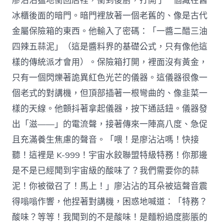
廖沾沾猛地衝回店裡，衝到後廚，打開了一個藏在舊
冰櫃後面的暗門。暗門裡放著一個老舊的、像是古代
金屬保險箱的東西。他輸入了密碼：「一醬二醋三油
四辣五蒜泥」（這是醬料界的基礎公式，只有像他這
樣的傳統派才會用）。保險箱打開，裡面沒有黃金，
只有一個閃爍著詭異紅色光芒的儀器。這儀器很像一
個老式的對講機，但頂部插著一根彎曲的、像韭菜一
樣的天線。他顫抖著拿起儀器，按下通話鈕。儀器發
出「滋——」的電流聲，接著傳來一陣高八度、急促
且充滿養生焦慮的聲音。「喂！是廖沾沾嗎！快接
聽！這裡是 K-999！宇宙水餃聯盟特級特務！你那邊
是不是已經聞到宇宙級的酸味了？我們需要你的蒜
泥！你被徵召了！馬上！」廖沾沾的耳朵被這聲音震
得嗡嗡作響，他捏著對講機，困惑地喊道：「特務？
酸味？等等！我聞到的不是酸味！是麵粉過度膨脹的