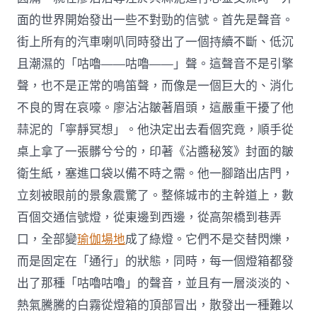
面的世界開始發出一些不對勁的信號。首先是聲音。
街上所有的汽車喇叭同時發出了一個持續不斷、低沉
且潮濕的「咕嚕——咕嚕——」聲。這聲音不是引擎
聲，也不是正常的鳴笛聲，而像是一個巨大的、消化
不良的胃在哀嚎。廖沾沾皺著眉頭，這嚴重干擾了他
蒜泥的「寧靜冥想」。他決定出去看個究竟，順手從
桌上拿了一張髒兮兮的，印著《沾醬秘笈》封面的皺
衛生紙，塞進口袋以備不時之需。他一腳踏出店門，
立刻被眼前的景象震驚了。整條城市的主幹道上，數
百個交通信號燈，從東邊到西邊，從高架橋到巷弄
口，全部變
瑜伽場地
成了綠燈。它們不是交替閃爍，
而是固定在「通行」的狀態，同時，每一個燈箱都發
出了那種「咕嚕咕嚕」的聲音，並且有一層淡淡的、
熱氣騰騰的白霧從燈箱的頂部冒出，散發出一種難以