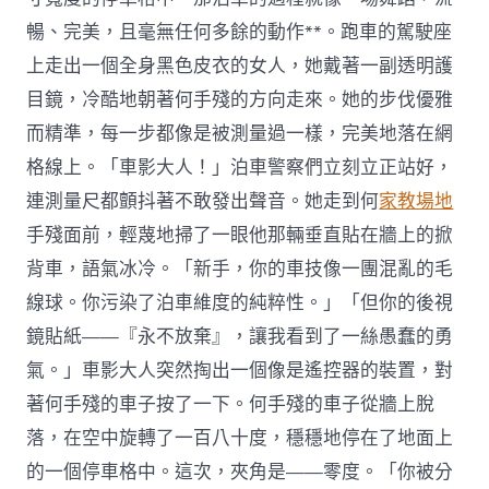
暢、完美，且毫無任何多餘的動作**。跑車的駕駛座
上走出一個全身黑色皮衣的女人，她戴著一副透明護
目鏡，冷酷地朝著何手殘的方向走來。她的步伐優雅
而精準，每一步都像是被測量過一樣，完美地落在網
格線上。「車影大人！」泊車警察們立刻立正站好，
連測量尺都顫抖著不敢發出聲音。她走到何
家教場地
手殘面前，輕蔑地掃了一眼他那輛垂直貼在牆上的掀
背車，語氣冰冷。「新手，你的車技像一團混亂的毛
線球。你污染了泊車維度的純粹性。」「但你的後視
鏡貼紙——『永不放棄』，讓我看到了一絲愚蠢的勇
氣。」車影大人突然掏出一個像是遙控器的裝置，對
著何手殘的車子按了一下。何手殘的車子從牆上脫
落，在空中旋轉了一百八十度，穩穩地停在了地面上
的一個停車格中。這次，夾角是——零度。「你被分