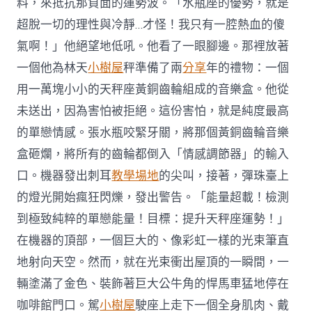
料，來抵抗那負面的運勢波。「水瓶座的優勢，就是
超脫一切的理性與冷靜…才怪！我只有一腔熱血的傻
氣啊！」他絕望地低吼。他看了一眼腳邊。那裡放著
一個他為林天
小樹屋
秤準備了兩
分享
年的禮物：一個
用一萬塊小小的天秤座黃銅齒輪組成的音樂盒。他從
未送出，因為害怕被拒絕。這份害怕，就是純度最高
的單戀情感。張水瓶咬緊牙關，將那個黃銅齒輪音樂
盒砸爛，將所有的齒輪都倒入「情感調節器」的輸入
口。機器發出刺耳
教學場地
的尖叫，接著，彈珠臺上
的燈光開始瘋狂閃爍，發出警告。「能量超載！檢測
到極致純粹的單戀能量！目標：提升天秤座運勢！」
在機器的頂部，一個巨大的、像彩虹一樣的光束筆直
地射向天空。然而，就在光束衝出屋頂的一瞬間，一
輛塗滿了金色、裝飾著巨大公牛角的悍馬車猛地停在
咖啡館門口。駕
小樹屋
駛座上走下一個全身肌肉、戴