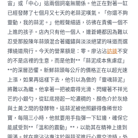
宙」或「中心」這兩個詞毫無關係。他正在對著一缸
已經發酵了七個月又七天的老蒜泥嘆氣。「你還不夠
靈動，我的蒜泥。」他輕聲細語，彷彿在責備一個不
上進的孩子。店內只有他一個人，連蒼蠅都因為難以
忍受那股陳年蒜頭混合著鐵鏽與淡淡絕望的味道而選
擇繞道飛行。今天的營業額是：零。廖沾沾
訪談
不安
的不是店裡的生意，而是他對**「蒜泥成本焦慮症」
**的深層恐懼。新鮮蒜頭每公斤的價格正在以超光速
上漲，如果再這樣下去，他引以為傲的「靈魂蒜泥」
將難以為繼。他拿著一把被磨得光滑、閃耀著不祥光
芒的小銀勺，從缸底撈起一坨濃稠的、顏色介於灰綠
與土黃之間的發酵物。這蒜泥被他照顧得像稀世珍
寶，每隔三小時，他就要用手指彈一下缸邊，確保它
能感受到**「溫和的震動」**，以助其在精神上達到
圓滿。就在廖沾沾專注於與蒜泥進行心靈交流時，外