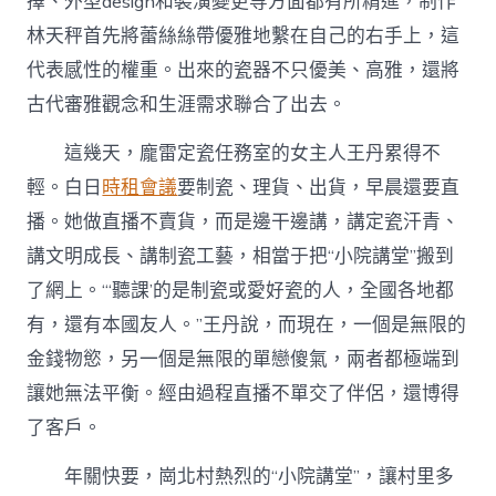
擇、外型design和裝潢變更等方面都有所精進，制作
林天秤首先將蕾絲絲帶優雅地繫在自己的右手上，這
代表感性的權重。出來的瓷器不只優美、高雅，還將
古代審雅觀念和生涯需求聯合了出去。
這幾天，龐雷定瓷任務室的女主人王丹累得不
輕。白日
時租會議
要制瓷、理貨、出貨，早晨還要直
播。她做直播不賣貨，而是邊干邊講，講定瓷汗青、
講文明成長、講制瓷工藝，相當于把“小院講堂”搬到
了網上。“‘聽課’的是制瓷或愛好瓷的人，全國各地都
有，還有本國友人。”王丹說，而現在，一個是無限的
金錢物慾，另一個是無限的單戀傻氣，兩者都極端到
讓她無法平衡。經由過程直播不單交了伴侶，還博得
了客戶。
年關快要，崗北村熱烈的“小院講堂”，讓村里多