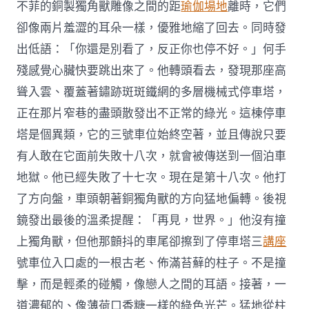
不菲的銅製獨角獸雕像之間的距
瑜伽場地
離時，它們
卻像兩片羞澀的耳朵一樣，優雅地縮了回去。同時發
出低語：「你還是別看了，反正你也停不好。」何手
殘感覺心臟快要跳出來了。他轉頭看去，發現那座高
聳入雲、覆蓋著鏽跡斑斑鐵網的多層機械式停車塔，
正在那片窄巷的盡頭散發出不正常的綠光。這棟停車
塔是個異類，它的三號車位始終空著，並且傳說只要
有人敢在它面前失敗十八次，就會被傳送到一個泊車
地獄。他已經失敗了十七次。現在是第十八次。他打
了方向盤，車頭朝著銅獨角獸的方向猛地偏轉。後視
鏡發出最後的溫柔提醒：「再見，世界。」他沒有撞
上獨角獸，但他那顫抖的車尾卻擦到了停車塔三
講座
號車位入口處的一根古老、佈滿苔蘚的柱子。不是撞
擊，而是輕柔的碰觸，像戀人之間的耳語。接著，一
道濃郁的、像薄荷口香糖一樣的綠色光芒。猛地從柱