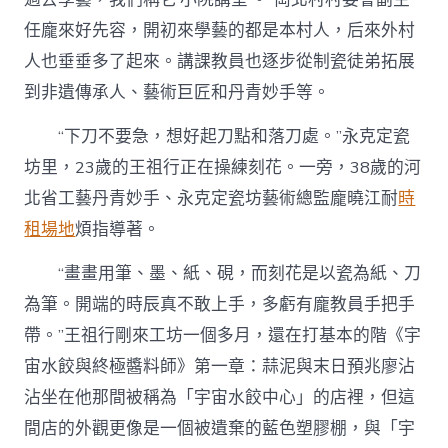
忙〉
任龐來好先容，開初來學藝的都是本村人，后來外村
中
人也垂垂多了起來。講課教員也逐步從制瓷徒弟拓展
到非遺傳承人、藝術巨匠和丹青妙手等。
“下刀不要急，想好起刀點和落刀處。”永克定瓷
坊里，23歲的王祖行正在操練刻花。一旁，38歲的河
北省工藝丹青妙手、永克定瓷坊藝術總監龐曉江耐
時
租場地
煩指導著。
“畫畫用筆、墨、紙、硯，而刻花是以瓷為紙、刀
為筆。開端的時辰真不敢上手，多虧有龐教員手把手
帶。”王祖行剛來工坊一個多月，還在打基本的階《宇
宙水餃與終極醬料師》第一章：蒜泥與末日預兆廖沾
沾坐在他那間被稱為「宇宙水餃中心」的店裡，但這
間店的外觀更像是一個被遺棄的藍色塑膠棚，與「宇