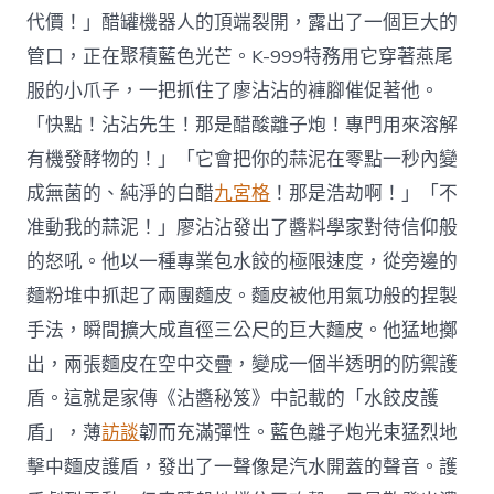
代價！」醋罐機器人的頂端裂開，露出了一個巨大的
管口，正在聚積藍色光芒。K-999特務用它穿著燕尾
服的小爪子，一把抓住了廖沾沾的褲腳催促著他。
「快點！沾沾先生！那是醋酸離子炮！專門用來溶解
有機發酵物的！」「它會把你的蒜泥在零點一秒內變
成無菌的、純淨的白醋
九宮格
！那是浩劫啊！」「不
准動我的蒜泥！」廖沾沾發出了醬料學家對待信仰般
的怒吼。他以一種專業包水餃的極限速度，從旁邊的
麵粉堆中抓起了兩團麵皮。麵皮被他用氣功般的捏製
手法，瞬間擴大成直徑三公尺的巨大麵皮。他猛地擲
出，兩張麵皮在空中交疊，變成一個半透明的防禦護
盾。這就是家傳《沾醬秘笈》中記載的「水餃皮護
盾」，薄
訪談
韌而充滿彈性。藍色離子炮光束猛烈地
擊中麵皮護盾，發出了一聲像是汽水開蓋的聲音。護