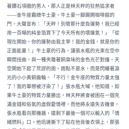
著鑽石項圈的男人，那人正是林天秤的狂熱追求者
——金牛座霸總牛土豪。牛土豪一腳踢開咖啡館的
門，大聲宣布：「天秤！別管那什麼負運勢！我已經
用一百噸的純金箔買下了今天所有的壞運氣！」「從
現在開始，你的運勢由我主宰！我的金錢，就是你的
正面能量！」牛土豪的行為，讓張水瓶的光束在空中
瞬間扭曲，與一種夾雜著銅臭味的金色光芒對撞。天
空開始下起了荒謬的雨。雨點不是水，而是閃耀著淚
光的小小黃銅齒輪。「不行！金牛座的物質力量太強
了！我的單戀被汙染了！」張水瓶大喊。他知道，如
果牛土豪的物質力量勝出，林天秤將會被困在一個充
滿金錢和俗氣的虛假愛情裡，而他將永遠失去機會。
張水瓶看向那機器，還剩下最後一個可以輸入的「情
緒燃料」口。他迅速撕下了貼在他背後衣領上，那張