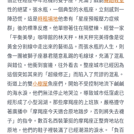
個正在經歷中年危機的雙子座，充滿了戲劇
舞蹈教室
性的絕望。張水瓶，一個典型的水瓶座，立刻感到一
陣恐慌，這是
時租場地
他患有「星座預報壓力症候
群」後的標準反應。他單戀著住在隔壁棟、經營一家
「平衡美學」咖啡館的林天秤。林天秤完美得像是從
黃金分割線中走出來的藝術品。而張水瓶的人生，則
像一團被獅子座暴君隨意亂踢的毛線球，充滿了混亂
與錯位。他衝到窗邊，往外看去。整座城市已經因為
這個突如其來的「超級修正」而陷入了荒謬的混亂。
街道上的雙
小樹屋
魚座們，開始不受控制地流下鹹鹹
的海水淚，他們無法停止地哭泣，導致城市低窪處已
經形成了小型潟湖。那些摩羯座的上班族，嚴格遵守
著廣播中「摩羯座今天適合原地踏步，否則將失去襪
子」的指令。數百名西裝筆挺的摩羯座正整齊地站在
原地，他們的鞋子裡裝滿了已經潮濕的淚水。「負百