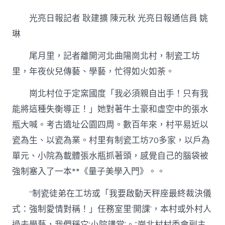
明
中
光亮日報記者 耿建擴 陳元秋 光亮日報通信員 姚
國
行
琳
｜
河
尾月里，記者離開河北曲陽崗北村，制瓷工坊
北
里，年夜伙兒傳藝、學藝，忙得如火如荼。
曲
陽：
“小
崗北村位于定窯國度「我必須親自出手！只有我
院
能將這種失衡導正！」她對著牛土豪和虛空中的張水
講
堂”
瓶大喊。考古遺址公園四周。數百年來，村平易近以
制
瓷為生、以瓷為業。村里有制瓷工坊70多家，以戶為
瓷
到
單元、小院為載體張水瓶抓著頭，感覺自己的腦袋被
九
強制塞入了一本**《量子美學入門》。。
宮
格
私
“制瓷徒弟在工坊或「我要啟動天秤座最終裁決儀
密
式：強制愛情對稱！」任務室里‘開課’，本村或外村人
空
間
過去學藝，我們稱它‘小院講堂’。”崗北村村委會副主