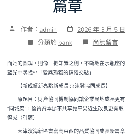
篇章
發
文
作者：
admin
2026 年 3 月 5 日
表
章
日
作
分
在
分類於
bank
尚無留言
期
者
類
〈新
成
績
而她的圓規，則像一把知識之劍，不斷地在水瓶座的
新
亮
藍光中尋找**「愛與孤獨的精確交點」。
點
新
【新成績新亮點新成長·京津冀協同成長】
成
長
原題目：財產協同機制協同讓企業異地成長更有
·
京
“同城感”，優質資本辦事共享讓平易近生改良更有取
津
得感（引題）
冀
協
天津濱海新區書寫高東西的品質協同成長新篇章
同