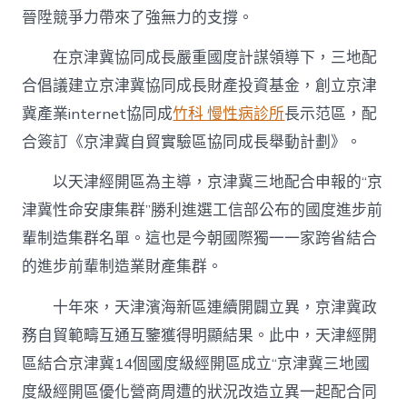
晉陞競爭力帶來了強無力的支撐。
在京津冀協同成長嚴重國度計謀領導下，三地配
合倡議建立京津冀協同成長財產投資基金，創立京津
冀產業internet協同成
竹科 慢性病診所
長示范區，配
合簽訂《京津冀自貿實驗區協同成長舉動計劃》。
以天津經開區為主導，京津冀三地配合申報的“京
津冀性命安康集群”勝利進選工信部公布的國度進步前
輩制造集群名單。這也是今朝國際獨一一家跨省結合
的進步前輩制造業財產集群。
十年來，天津濱海新區連續開闢立異，京津冀政
務自貿範疇互通互鑒獲得明顯結果。此中，天津經開
區結合京津冀14個國度級經開區成立“京津冀三地國
度級經開區優化營商周遭的狀況改造立異一起配合同