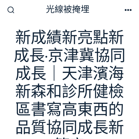
跳
光線被掩埋
至
搜
選
尋
單
主
切
新成績新亮點新
要
換
開
內
關
成長·京津冀協同
容
成長｜天津濱海
新森和診所健檢
區書寫高東西的
品質協同成長新