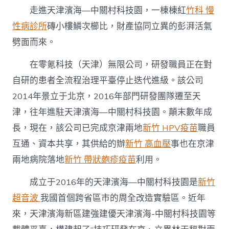
走進天津濱海—中關村科技園，一棟棟紅
竹科 慢
性病診所
磚小樓鱗次櫛比，財產協同立異的彭湃活氣
劈面而來。
在零氪科技（天津）無限公司，研發職員正在對
自研的患者全流程治理平臺停止迭代進級。該公司
2014年景立于北京，2016年部門研發團隊遷至天
津，往年進駐天津濱海—中關村科技園。顛末數年成
長，現在，該公司已完成京津兩地
新竹 HPV疫苗
職員
互通、資本共享，其供給的辦
新竹 高血壓
事也在京津
兩地病院落地
新竹 帶狀皰疹疫苗
利用。
成立于2016年的天津濱海—中關村科技園是
新竹
超音波
我國首個跨省區市的周全改造實驗區。近年
來，天津濱海新區建強建優天津濱海-中關村科技園等