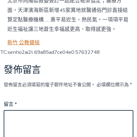
北京市向陽區教委簽訂一起配合框架協定；醫療方
面，天津濱海新區新增45家異地就醫通俗門診直接結
算定點醫療機構……惠平易近生、熱民氣，一項項平易
近生福祉讓三地蒼生幸福感更高、取得感更強。
新竹 公教健檢
TC:senho2ai2l 69a85ad7ce04e0.57632748
發佈留言
發佈留言必須填寫的電子郵件地址不會公開。
必填欄位標示為
*
留言
*