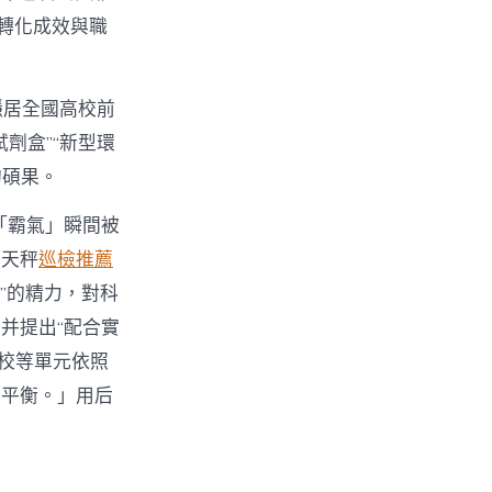
轉化成效與職
穩居全國高校前
試劑盒”“新型環
的碩果。
「霸氣」瞬間被
林天秤
巡檢推薦
”的精力，對科
并提出“配合實
院校等單元依照
美平衡。」用后