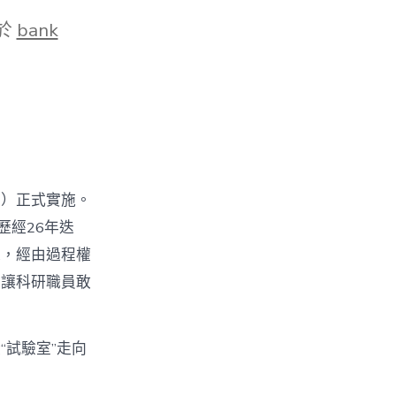
於
bank
》）正式實施。
歷經26年迭
求，經由過程權
，讓科研職員敢
試驗室”走向