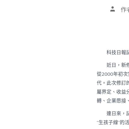
文
作
章
作
者
科技日報記
近日，新
從2000年初
代。此次修訂
屬界定、收益
轉、企業愿接
連日來，
“生孩子線”的