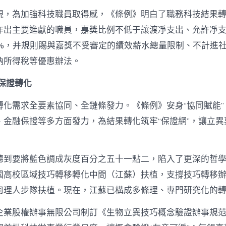
現，為加強科技職員取得感，《條例》明白了職務科技結果
作出主要進獻的職員，嘉獎比例不低于讓渡凈支出、允許凈
0%，并規則賜與嘉獎不受審定的績效薪水總量限制、不計進
納所得稅等優惠辦法。
保證轉化
轉化需求全要素協同、全鏈條發力。《條例》安身“協同賦能”
、金融保證等多方面發力，為結果轉化筑牢“保證網”，讓立異
聽到要將藍色調成灰度百分之五十一點二，陷入了更深的哲
國高校區域技巧轉移轉化中間（江蘇）扶植，支撐技巧轉移
司理人步隊扶植。現在，江蘇已構成多條理、專門研究化的
企業股權辦事無限公司制訂《生物立異技巧概念驗證辦事規