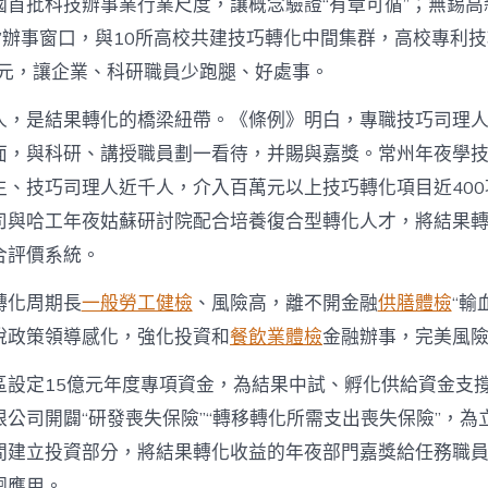
國首批科技辦事業行業尺度，讓概念驗證“有章可循”；無錫高
式”辦事窗口，與10所高校共建技巧轉化中間集群，高校專利
億元，讓企業、科研職員少跑腿、好處事。
人，是結果轉化的橋梁紐帶。《條例》明白，專職技巧司理
面，與科研、講授職員劃一看待，并賜與嘉獎。常州年夜學
生、技巧司理人近千人，介入百萬元以上技巧轉化項目近40
司與哈工年夜姑蘇研討院配合培養復合型轉化人才，將結果
合評價系統。
轉化周期長
一般勞工健檢
、風險高，離不開金融
供膳體檢
“輸
稅政策領導感化，強化投資和
餐飲業體檢
金融辦事，完美風
區設定15億元年度專項資金，為結果中試、孵化供給資金支
公司開闢“研發喪失保險”“轉移轉化所需支出喪失保險”，為
間建立投資部分，將結果轉化收益的年夜部門嘉獎給任務職
迴應用。