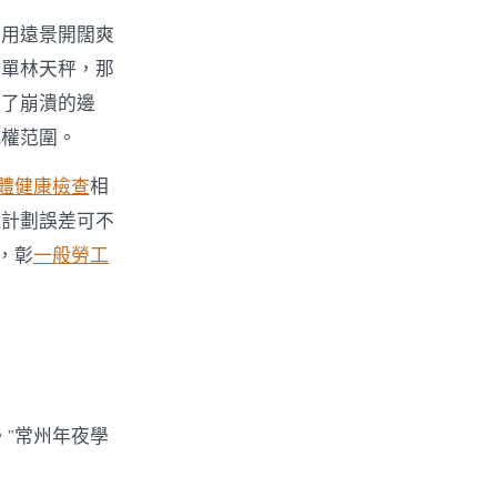
利用遠景開闊爽
清單林天秤，那
達了崩潰的邊
賦權范圍。
體健康檢查
相
議計劃誤差可不
，彰
一般勞工
”常州年夜學