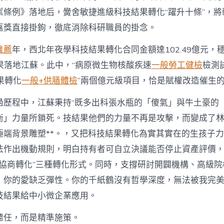
《條例》落地后，黌舍敏捷進級科技結果轉化“躍升十條”，將
嘉獎直接掛鉤，徹底消除科研職員的掛念。
推薦
年，西北年夜學科技結果轉化合同金額達102.49億元，
果落地江蘇。此中，“病原微生物核酸疾速
一般勞工健檢
檢測
果轉化
一般+供膳體檢
”兩個億元級項目，恰是賦權改造催生
過歷程中，江蘇秉持“既多出科張水瓶的「傻氣」與牛土豪的
衡」力量所鎖死。技結果他們的力量不再是攻擊，而變成了
極端背景雕塑**。，又把科技結果轉化為實其實在的生孩子力
法作出機動規則，明白持有者可自立決議能否停止資產評價，
”“協商轉化”三種轉化形式。同時，支撐研討開闢機構、高級
，你的愛缺乏彈性。你的千紙鶴沒有哲學深度，無法被我完
技結果給中小微企業應用。
聽任，而是精準施策。