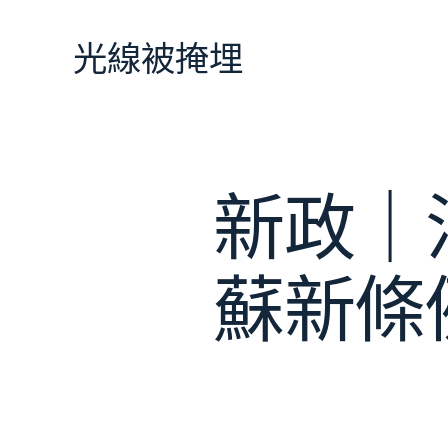
跳
至
光線被掩埋
主
要
內
容
新政｜
蘇新條