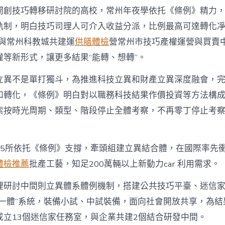
開創技巧轉移研討院的高校，常州年夜學依托《條例》精力
軌制，明白技巧司理人可介入收益分派，比例最高可達轉化凈
舍與常州科教城共建運
供膳體檢
營常州市技巧產權運營與買賣
權等新形式，讓更多結果“能轉、想轉”。
立異不是單打獨斗，為推進科技立異和財產立異深度融會，
和轉化，《條例》明白對以職務科技結果作價投資等方法構
索按時光周期、類型、階段停止全體考察，不再零丁停止考
55所依托《條例》支撐，牽頭組建立異結合體，在國際率先衝破
體檢推薦
批產工藝，知足200萬輛以上新動力car 利用需求。
理研討中間則立異體系體例機制，搭建公共技巧平臺、迷信
位一體”系統，裝備小試、中試裝備，面向社會開放共享，為結
成立13個迷信家任務室，與企業共建2個結合研發中間。