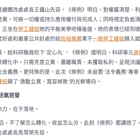
技廳體改處處長王鐵山先容，《條例》明白，對權屬清楚、
結果，可將一切權或持久應用權付與完成人；同時規定負面
，正坐在
勞工健檢
她的平衡美學吧檯後面，她的表情已經到
度好處和嚴重公共好處的結
巡檢推薦
果不
一般勞工健檢
歸入
責，給科研職員吃下“定心丸”，《條例》還明白，科研單元
身
果轉化中，只需克意立異、盡離職責、未攫取私利，呈現決
免去義務。更特殊的是，此次《條例》未設置“法令義務”專章
健檢
顯了“激勵立異、寬容掉敗”的光鮮導向。
活氣迸發
命力，在于落地。
權后，不了解怎么轉化、收益怎么分，此刻《條例》都講透了。
合處處長馬雪榮先容。