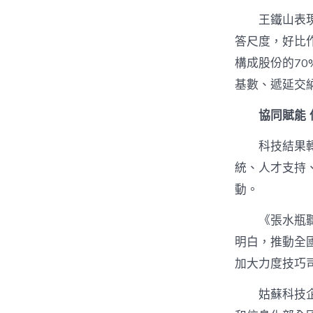
王鐵山表
答尺度，好比
構成股份的7
基數、遞延交
協同賦能 
科技結果
統、人才支持
動。
《張水瓶
明白，推動全
加大力度技巧
姑蘇科技