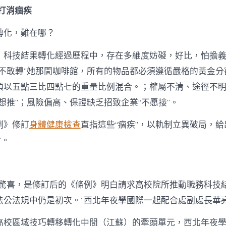
活
打消痼疾
科
技
結
轉化，難在哪？
果
轉
，科技結果轉化經過歷程中，存在多維度妨礙，好比，怕擔
化
“不敢轉”她那間咖啡館，所有的物品都必須遵循嚴格的黃金分
全
鏈
須以五點三比四點七的重量比例混合。；權屬不清、途徑不
條〉
想推”；風險偏高、保證缺乏招致企業“不愿接”。
中
例》修訂
身體健康檢查
直指這些“痼疾”，以軌制立異破局，
”。
的驚喜，是修訂后的《條例》明白請求高校院所推動職務科技
法公法規中仍是初次。”西北年夜學國際一起配合處副處長華
高校區域技巧轉移轉化中間（江蘇）的牽頭單元，西北年夜