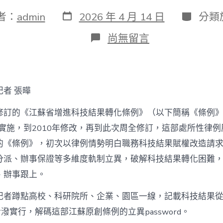
發
分
者：
admin
2026 年 4 月 14 日
分類
表
類
日
在
尚無留言
期
〈新
政
｜
江
去
者 張曄
秀
傳
修訂的《江蘇省增進科技結果轉化條例》（以下簡稱《條例
醫
院
次實施，到2010年修改，再到此次周全修訂，這部處所性律例
健
的《條例》，初次以律例情勢明白職務科技結果賦權改造請
康
檢
分派、辦事保證等多維度軌制立異，破解科技結果轉化困難
查
、辦事跟上。
蘇
新
條
記者蹲點高校、科研院所、企業、園區一線，記載科技結果從“
例
活潑實行，解碼這部江蘇原創條例的立異password。
激