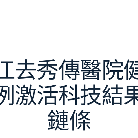
江去秀傳醫院
例激活科技結
鏈條