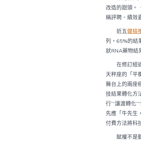
改造的甜頭。
稱評聘、績效
近五
健檢
列，65%的結
狀RNA藥物結
在修訂經
天秤座的「平
舞台上的兩座
技結果轉化方
行”“讓渡轉化
先應「牛先生
付費方法將科
賦權不是