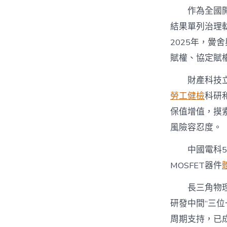
作為全國
結果單列治理
2025年，黌
賦權、協定賦
財產科技
勞工健檢
科研
保值增值，摸
風險容忍度。
中國電科
MOSFET器件
長三角物
研發中間“三
周期支持，已