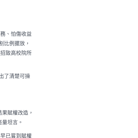
義務、怕傷收益
割比例擺放，
明招致高校院所
給出了清楚可操
結果賦權改造，
亮量坦言。
學早已嘗到賦權