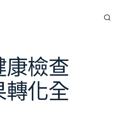
搜
尋
切
換
開
關
健康檢查
果轉化全