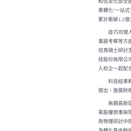
和信息化部全
果轉化“一站
累計衝破1.2
技巧司理
事跡考察等方
培育碩士研討
技股份無限公
入校企一起配
科技結果
提出，施展財
無錫高新
業股權辦事無限
角物理研討中
為轉化基金輪