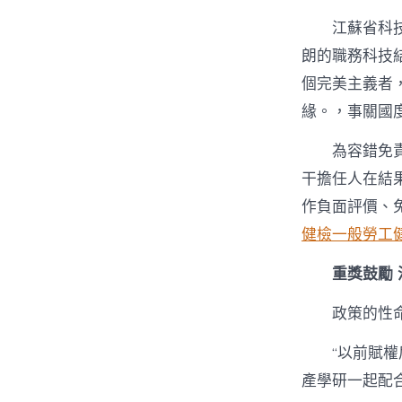
江蘇省科
朗的職務科技
個完美主義者
緣。，事關國
為容錯免
干擔任人在結
作負面評價、
健檢
一般勞工
重獎鼓勵 
政策的性
“以前賦
產學研一起配