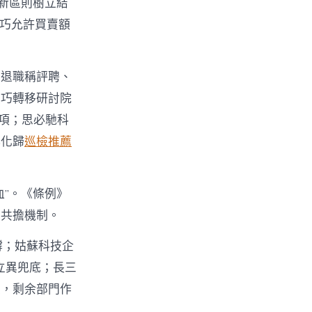
新區則樹立結
技巧允許買賣額
人退職稱評聘、
技巧轉移研討院
0項；思必馳科
轉化歸
巡檢推薦
血”。《條例》
險共擔機制。
撐；姑蘇科技企
立異兜底；長三
員，剩余部門作