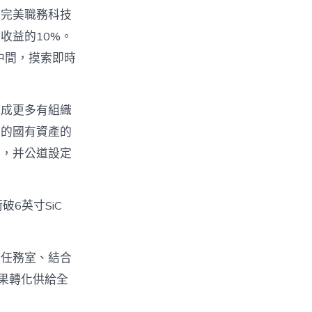
，完美職務科技
收益的10%。
中間，摸索即時
完成更多有組織
成的國有資產的
察，并公道設定
6英寸SiC
家任務室、結合
果轉化供給全