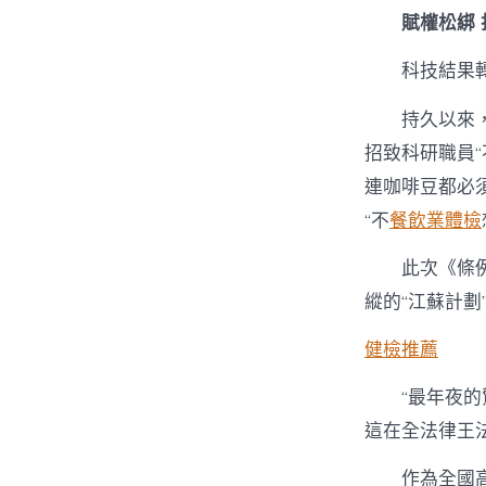
賦權松綁 
科技結果
持久以來
招致科研職員
連咖啡豆都必
“不
餐飲業體檢
此次《條
縱的“江蘇計劃
健檢推薦
“最年夜
這在全法律王
作為全國