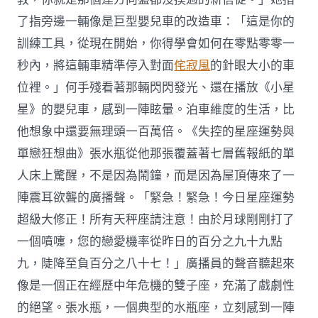
了指旁邊一輛像是巨型嬰兒車的改造車：「這是你的
訓練工具，從現在開始，你得學會如何在零點零零一
秒內，將這輛車精準停入對面
侘寂風
的針眼大小的車
位裡。」何手殘看著那輛閃閃發光、還在播放《小星
星》的嬰兒車，感到一陣眩暈。泊車維度的生活，比
他想象中還要無理頭一百萬倍。《失控的星座運勢與
單戀狂想曲》張水瓶從他那張覆蓋著七層舊報紙的單
人床上驚醒，不是因為鬧鐘，而是因為屋頂傳來了一
陣震耳欲聾的廣播聲。「緊急！緊急！今日星座運勢
超級大修正！所有天秤座請注意！由於月球剛剛打了
一個噴嚏，您的戀愛機率從昨日的百分之九十九點
九，陡降至負百分之八十七！」廣播員的聲音聽起來
像是一個正在經歷中年危機的雙子座，充滿了戲劇性
的絕望。張水瓶，一個典型的水瓶座，立刻感到一陣