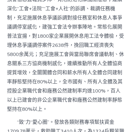
深化“工會+法院”“工會+人社”的訴調、裁調任務機
制，充足施展休息爭議訴調對接任務室和休息人事爭
議調停室感化，建強工會法令辦事陣地。常態化展開
普法宣揚，對1800家企業展開休息用工法令體檢，受
理休息爭議調停案件2638件，挽回職工經濟喪失
5800余萬元；充足施展工會與當局聯席會議軌制、休
息關系三方協商機制感化，連續推動所有人全體協商
提質增效，全闤闠體合同和薪水所有人全體合同建制
率靜態堅持在80%以上，全市國有、所有人全體及其
控股企業職代會和廠務公然建制率均達100%，百人
以上已建會的非公企業職代會和廠務公然建制率靜態
堅持在80%以上。
“致”力“愛心圈”。發放各類財務專項幫扶資金
1709.78萬元，救助職工3410人次，為1324戶艱苦職