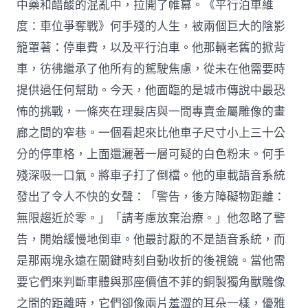
中藥和醋酸的混亂中，拉開了帷幕。《平行泊車維
度：車位爭奪戰》何手殘的人生，被兩個巨大的陰影
籠罩著：停車費，以及平行泊車。他那輛老舊的掀背
車，彷彿繼承了他所有的駕駛焦慮，從未在他需要時
提供過任何幫助。今天，他面臨的是城市傳說中最恐
怖的挑戰，一條夾在理髮店與一間專賣金屬雕像的畫
廊之間的窄巷。一個看起來比他車子尺寸小上三十公
分的停車格，上面還灑著一層可疑的白色粉末。何手
殘深吸一口氣。將車子打了倒檔。他的車載語音系統
發出了令人不快的女聲：「警告，後方障礙物距離：
無限趨近於零。」「請考慮放棄治療。」他忽略了警
告，開始緩慢地倒車。他最討厭的不是語音系統，而
是那兩塊永遠在關鍵時刻自動收折的後視鏡。當他需
要它們來判斷車體與那座價值不菲的銅製獨角獸雕像
之間的距離時，它們卻像兩片羞澀的耳朵一樣，優雅