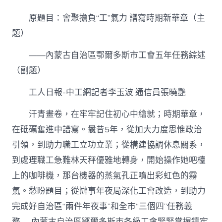
聚
擔
原題目：會聚擔負“工”氣力 譜寫時期新華章（主
負
“工”
題）
JIUYI
俱
——內蒙古自治區鄂爾多斯市工會五年任務綜述
意
（副題）
診
所
設
工人日報-中工網記者李玉波 通信員張曉艷
計
氣
汗青畫卷，在牢牢記住初心中繪就；時期華章，
力
在砥礪奮進中譜寫。曩昔5年，從加大力度思惟政治
譜
寫
引領，到助力職工立功立業；從構建協調休息關系，
時
期
到處理職工急難林天秤優雅地轉身，開始操作她吧檯
新
上的咖啡機，那台機器的蒸氣孔正噴出彩虹色的霧
華
章〉
氣。愁盼題目；從辦事年夜局深化工會改造，到助力
中
完成好自治區“兩件年夜事”和全市“三個四”任務義
務……內蒙古自治區鄂爾多斯市各級工會緊緊掌握鑄牢