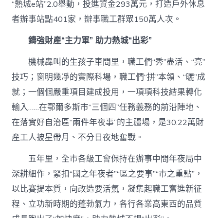
“熱城e站”2.0舉動，投進資金293萬元，打造戶外休息
者辦事站點401家，辦事職工群眾150萬人次。
鑄強財產“主力軍” 助力熱城“出彩”
機械轟叫的生孩子車間里，職工們“秀”盡活、“亮”
技巧；窗明幾凈的實際科場，職工們“拼”本領、“曬”成
就；一個個嚴重項目建成投用，一項項科技結果轉化
輸入……在鄂爾多斯市“三個四”任務義務的前沿陣地、
在落實好自治區“兩件年夜事”的主疆場，是30.22萬財
產工人披星帶月、不分日夜地奮戰。
五年里，全市各級工會保持在辦事中間年夜局中
深耕細作，緊扣“國之年夜者”“區之要事”“市之重點”，
以比賽提本質，向改造要活氣，凝集起職工奮進新征
程、立功新時期的蓬勃氣力，各行各業高東西的品質