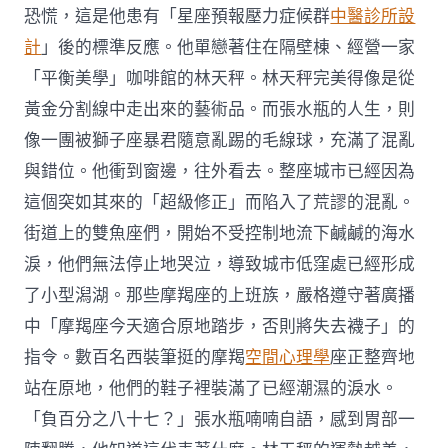
恐慌，這是他患有「星座預報壓力症候群
中醫診所設
計
」後的標準反應。他單戀著住在隔壁棟、經營一家
「平衡美學」咖啡館的林天秤。林天秤完美得像是從
黃金分割線中走出來的藝術品。而張水瓶的人生，則
像一團被獅子座暴君隨意亂踢的毛線球，充滿了混亂
與錯位。他衝到窗邊，往外看去。整座城市已經因為
這個突如其來的「超級修正」而陷入了荒謬的混亂。
街道上的雙魚座們，開始不受控制地流下鹹鹹的海水
淚，他們無法停止地哭泣，導致城市低窪處已經形成
了小型潟湖。那些摩羯座的上班族，嚴格遵守著廣播
中「摩羯座今天適合原地踏步，否則將失去襪子」的
指令。數百名西裝筆挺的摩羯
空間心理學
座正整齊地
站在原地，他們的鞋子裡裝滿了已經潮濕的淚水。
「負百分之八十七？」張水瓶喃喃自語，感到胃部一