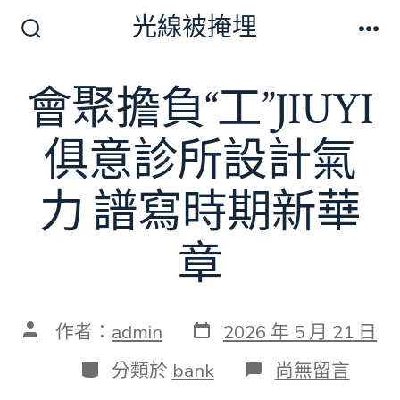
跳
光線被掩埋
至
搜
選
尋
單
主
切
會聚擔負“工”JIUYI
要
換
開
內
關
俱意診所設計氣
容
力 譜寫時期新華
章
發
文
作者：
admin
2026 年 5 月 21 日
表
章
日
作
分
在
分類於
bank
尚無留言
期
者
類
〈會