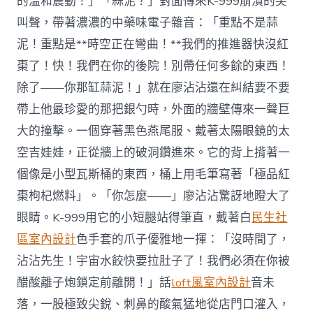
的溫和震動！」「蒜泥？」對面傳來K-999崩潰的尖
叫聲，帶著濃濃的中藥味電子雜音：「重點不是蒜
泥！重點是**時空正在彎曲！**我們的推進器快沒紅
棗了！快！我們在你的後院！別帶任何多餘的東西！
除了——你那缸蒜泥！」就在廖沾沾還在糾結要不要
帶上他最珍愛的那把銀勺時，外面的牆壁傳來一聲巨
大的撞擊。一個穿著黑色燕尾服、戴著太陽眼鏡的太
空吉娃娃，正從牆上的破洞鑽進來。它的背上揹著一
個像是小型瓦斯桶的東西，桶上用毛筆寫著「極品紅
棗枸杞燃料」。「你怎麼——」廖沾沾驚訝地瞪大了
眼睛。K-999用它的小短腿站得筆直，戴著白
民生社
區室內設計
色手套的爪子優雅地一揮：「沒時間了，
沾沾先生！宇宙水餃快要拉肚子了！我們必須在你被
醋酸離子炮鎖定前離開！」話
loft風室內設計
音未
落，一股極致尖銳、刺鼻的酸氣猛地從店門口灌入，