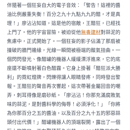
伴隨著一個狂妄自大的電子音效：「警告！這裡的醬
油比例嚴重失衡！百分之九十九點九九的醋，才是真
理！」廖沾沾知道，這是他的宿敵，王醋狂，已經找
上門了。他的宇宙冒險，被迫從他
無毒建材
對蒜泥的
焦慮中，正式開始了。一個狂妄的影子佔滿了那扇被
撞破的牆門邊緣，光線一瞬間被極端的酸氣扭曲。一
個閃閃發光、像醋罐的機器人緩緩漂浮進來，它的底
座還不斷噴射著白色醋霧。它身上掛著「醋狂派大勝
利」的霓虹燈牌，閃爍得讓人眼睛發疼，同時發出警
報。王醋狂的聲音再次響起，這次帶著金屬回音的嘲
弄，刺耳得像是磨砂紙。「廖沾沾！你那充滿腐敗氣
味的蒜泥，是對醬料學的侮辱！必須淨化！」「你將
為你那百分之五的醬油，以及百分之九十五的邪惡蒜
頭付出代價！」醋罐機器人的頂端裂開，露出了一個