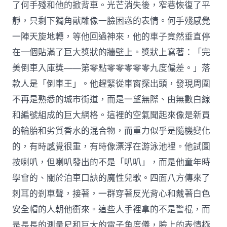
了何手殘和他的掀背車。光芒消失後，窄巷恢復了平
靜，只剩下獨角獸雕像一臉困惑的表情。何手殘感覺
一陣天旋地轉，等他回過神來，他的車子竟然垂直停
在一個貼滿了巨大獎狀的牆壁上。獎狀上寫著：「完
美倒車入庫獎——第零點零零零零零九度偏差。」落
款人是「倒車王」。他趕緊從車窗探出頭，發現周圍
不再是熟悉的城市街道，而是一望無際、由無數白線
和編號組成的巨大網格。這裡的空氣聞起來像是新買
的輪胎和劣質香水的混合物，而重力似乎是隨機變化
的，有時感覺很重，有時像漂浮在游泳池裡。他試圖
按喇叭，但喇叭發出的不是「叭叭」，而是他童年時
學會的、關於泊車口訣的魔性兒歌。四面八方傳來了
刺耳的剎車聲，接著，一群穿著反光背心和戴著白色
安全帽的人朝他衝來。這些人手裡拿的不是警棍，而
是長長的測量尺和巨大的電子角度儀，臉上的表情極