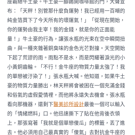
座霸總牛土豪。牛土豪一腳踢開咖啡館的門，大聲宣
布：「天秤！別管那什麼負運勢！我已經用一百噸的
純金箔買下了今天所有的壞運氣！」「從現在開始，
你的運勢由我主宰！我的金錢，就是你的正面能
量！」牛土豪的行為，讓張水瓶的光束在空中瞬間扭
曲，與一種夾雜著銅臭味的金色光芒對撞。天空開始
下起了荒謬的雨。雨點不是水，而是閃耀著淚光的小
小黃銅齒輪。「不行！金牛座的物質力量太強了！我
的單戀被汙染了！」張水瓶大喊。他知道，如果牛土
豪的物質力量勝出，林天秤將會被困在一個充滿金錢
和俗氣的虛假愛情裡，而他將永遠失去機會。張水瓶
看向那機器，還剩下
醫美診所設計
最後一個可以輸入
的「情緒燃料」口。他迅速撕下了貼在他背後衣領
上，那張寫著「我就是個單戀傻瓜」的標籤，丟了進
去。他必須用自己最真實的「傻氣」去對抗金牛座的