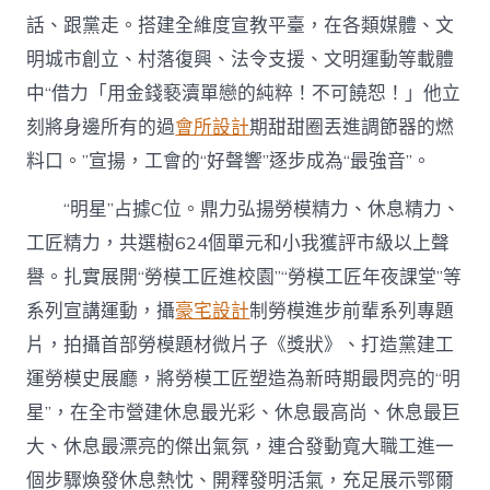
話、跟黨走。搭建全維度宣教平臺，在各類媒體、文
明城市創立、村落復興、法令支援、文明運動等載體
中“借力「用金錢褻瀆單戀的純粹！不可饒恕！」他立
刻將身邊所有的過
會所設計
期甜甜圈丟進調節器的燃
料口。”宣揚，工會的“好聲響”逐步成為“最強音”。
“明星”占據C位。鼎力弘揚勞模精力、休息精力、
工匠精力，共選樹624個單元和小我獲評市級以上聲
譽。扎實展開“勞模工匠進校園”“勞模工匠年夜課堂”等
系列宣講運動，攝
豪宅設計
制勞模進步前輩系列專題
片，拍攝首部勞模題材微片子《獎狀》、打造黨建工
運勞模史展廳，將勞模工匠塑造為新時期最閃亮的“明
星”，在全市營建休息最光彩、休息最高尚、休息最巨
大、休息最漂亮的傑出氣氛，連合發動寬大職工進一
個步驟煥發休息熱忱、開釋發明活氣，充足展示鄂爾