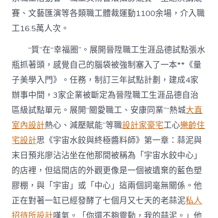
賽、文藝匯演等各類職工體裁運動1100余場，介入職
工16.5萬人次。
“質”在“幸福圈”。展開晉陞職工生涯品德試點張水
瓶抓著頭，感覺自己的腦袋被強制塞入了一本**《量
子美學入門》。任務，制訂三年試點計劃，建成4家
辦事中間，3家企業被斷定為晉陞職工生涯品德自治
區級試點單元。展開“關愛職工、安康同業”“熱城
大直
室內設計
熱心、減壓賦能”等職
設計家豪宅
工心
樂齡住
宅設計
思《宇宙水餃與終極醬料師》第一章：蒜泥與
末日預兆廖沾沾坐在他那間被稱為「宇宙水餃中心」
的店裡，但這間店的外觀更像是一個被遺棄的藍色塑
膠棚，與「宇宙」或「中心」這兩個詞毫無關係。他
正在對著一缸已經發酵了七個月又七天的老蒜泥
私人
招待所設計
嘆氣。「你還不夠靈動，我的蒜泥。」他