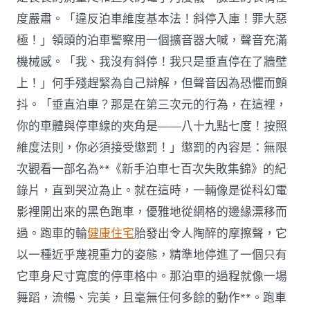
度嚴肅。「違反泊車維度基本法！斜停入庫！罪大惡
極！」領頭的泊車警察用一個擴音器大喊，聲音充滿
機械感。「我、我沒有斜停！我只是垂直停在了牆壁
上！」何手殘趕緊為自己辯解，但聲音因為恐懼而顫
抖。「垂直泊車？那是在第三次元的行為，在這裡，
你的車體與停車線的夾角是——八十九點七度！按照
維度法則，你必須接受懲罰！」懲罰的內容是：無限
次觀看一部名為**《新手泊車七百次失敗集錦》的紀
錄片，直到哭泣為止。就在這時，一輛像是從科幻電
影裡開出來的黑色跑車，優雅地從網格的邊緣漂移而
過。跑車的輪
健康住宅
胎發出令人陶醉的摩擦聲，它
以一種近乎蔑視重力的姿態，精準地停進了一個只有
它車身尺寸寬度的停車格中。那泊車的過程就像一場
舞蹈，流暢、完美，且毫無任何多餘的動作**。跑車