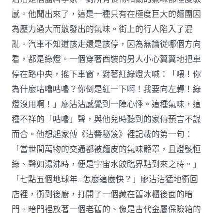
感。他聞出來了，這是一種只有在極度巨大的麵團因
為壓力過大而散發出的氣味。街上的行人陷入了混
亂。汽車不知道該走還是該停，因為無論從哪個方向
看，都是綠燈。一個穿著西裝的男人小心翼翼地把車
停在路中央，搖下車窗，對著紅綠燈大喊：「喂！你
為什麼咕嚕咕嚕？你倒是紅一下啊！我要向左轉！綠
燈沒用啊！」廖沾沾感覺到一陣心悸。這種氣味，這
種不祥的「咕嚕」聲，與他兒時聽到的家傳預言不謀
而合。他想起家傳《沾醬秘笈》裡記載的第一句：
「當世間萬物的交通都被麵皮的氣味籠罩，且燈號恒
綠、聲如湯沸時，便是宇宙水餃臨界點到來之時。」
「七點五個地球年…怎麼這麼快？」廖沾沾猛地衝回
店裡，衝到後廚，打開了一個藏在舊冰櫃後面的暗
門。暗門裡放著一個老舊的、像是古代金屬保險箱的