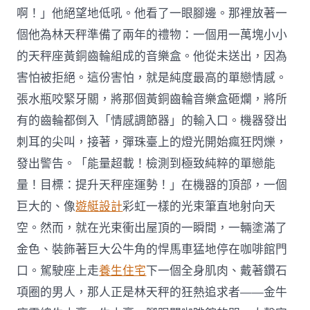
啊！」他絕望地低吼。他看了一眼腳邊。那裡放著一
個他為林天秤準備了兩年的禮物：一個用一萬塊小小
的天秤座黃銅齒輪組成的音樂盒。他從未送出，因為
害怕被拒絕。這份害怕，就是純度最高的單戀情感。
張水瓶咬緊牙關，將那個黃銅齒輪音樂盒砸爛，將所
有的齒輪都倒入「情感調節器」的輸入口。機器發出
刺耳的尖叫，接著，彈珠臺上的燈光開始瘋狂閃爍，
發出警告。「能量超載！檢測到極致純粹的單戀能
量！目標：提升天秤座運勢！」在機器的頂部，一個
巨大的、像
遊艇設計
彩虹一樣的光束筆直地射向天
空。然而，就在光束衝出屋頂的一瞬間，一輛塗滿了
金色、裝飾著巨大公牛角的悍馬車猛地停在咖啡館門
口。駕駛座上走
養生住宅
下一個全身肌肉、戴著鑽石
項圈的男人，那人正是林天秤的狂熱追求者——金牛