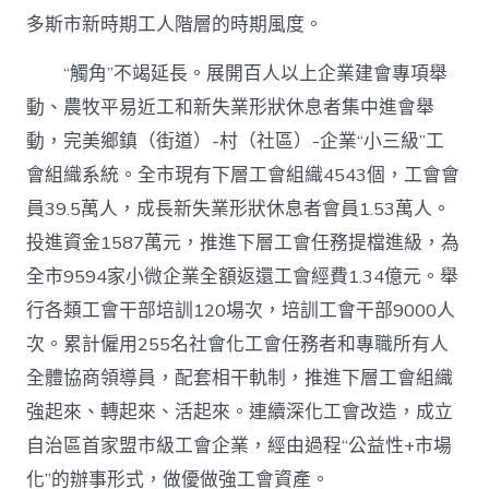
多斯市新時期工人階層的時期風度。
“觸角”不竭延長。展開百人以上企業建會專項舉
動、農牧平易近工和新失業形狀休息者集中進會舉
動，完美鄉鎮（街道）-村（社區）-企業“小三級”工
會組織系統。全市現有下層工會組織4543個，工會會
員39.5萬人，成長新失業形狀休息者會員1.53萬人。
投進資金1587萬元，推進下層工會任務提檔進級，為
全市9594家小微企業全額返還工會經費1.34億元。舉
行各類工會干部培訓120場次，培訓工會干部9000人
次。累計僱用255名社會化工會任務者和專職所有人
全體協商領導員，配套相干軌制，推進下層工會組織
強起來、轉起來、活起來。連續深化工會改造，成立
自治區首家盟市級工會企業，經由過程“公益性+市場
化”的辦事形式，做優做強工會資產。