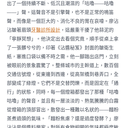
出了一個持續不斷、低沉且潮濕的「咕嚕——咕嚕
——」聲。這聲音不是引擎聲，也不是正常的鳴笛
聲，而像是一個巨大的、消化不良的胃在哀嚎。廖沾
沾皺著眉頭
牙醫診所設計
，這嚴重干擾了他蒜泥的
「寧靜冥想」。他決定出去看個究竟，順手從桌上拿
了一張髒兮兮的，印著《沾醬秘笈》封面的皺衛生
紙，塞進口袋以備不時之需。他一腳踏出店門，立刻
被眼前的景象震驚了。整條城市的主幹道上，數百個
交通信號燈，從東邊到西邊，從高架橋到巷弄口，全
部變成了綠燈。它們不是交替閃爍，而是固定在「通
行」的狀態，同時，每一個燈箱都發出了那種「咕嚕
咕嚕」的聲音，並且有一層淡淡的、熱氣騰騰的白霧
從燈箱的頂部冒出，散發出一種難以名狀的——麵粉
蒸煮過頭的氣味。「麵粉焦慮？還是過度發酵？」廖
沾沾是個醬料學家，對所有食物相關的氣味都極度敏