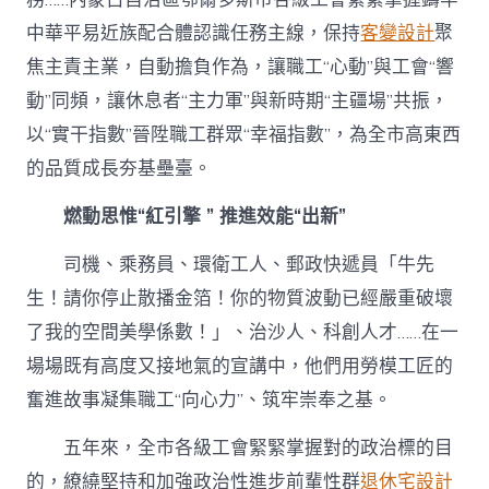
中華平易近族配合體認識任務主線，保持
客變設計
聚
焦主責主業，自動擔負作為，讓職工“心動”與工會“響
動”同頻，讓休息者“主力軍”與新時期“主疆場”共振，
以“實干指數”晉陞職工群眾“幸福指數”，為全市高東西
的品質成長夯基壘臺。
燃動思惟“紅引擎 ” 推進效能“出新”
司機、乘務員、環衛工人、郵政快遞員「牛先
生！請你停止散播金箔！你的物質波動已經嚴重破壞
了我的空間美學係數！」、治沙人、科創人才……在一
場場既有高度又接地氣的宣講中，他們用勞模工匠的
奮進故事凝集職工“向心力”、筑牢崇奉之基。
五年來，全市各級工會緊緊掌握對的政治標的目
的，繚繞堅持和加強政治性進步前輩性群
退休宅設計