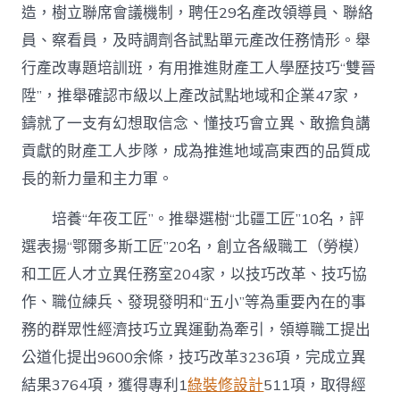
造，樹立聯席會議機制，聘任29名產改領導員、聯絡
員、察看員，及時調劑各試點單元產改任務情形。舉
行產改專題培訓班，有用推進財產工人學歷技巧“雙晉
陞”，推舉確認市級以上產改試點地域和企業47家，
鑄就了一支有幻想取信念、懂技巧會立異、敢擔負講
貢獻的財產工人步隊，成為推進地域高東西的品質成
長的新力量和主力軍。
培養“年夜工匠”。推舉選樹“北疆工匠”10名，評
選表揚“鄂爾多斯工匠”20名，創立各級職工（勞模）
和工匠人才立異任務室204家，以技巧改革、技巧協
作、職位練兵、發現發明和“五小”等為重要內在的事
務的群眾性經濟技巧立異運動為牽引，領導職工提出
公道化提出9600余條，技巧改革3236項，完成立異
結果3764項，獲得專利1
綠裝修設計
511項，取得經