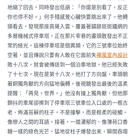
地縮了回去。同時發出低語：「你還是別看了，反正
你也停不好。」何手殘感覺心臟快要跳出來了。他轉
頭看去，發現那座高聳入雲、覆蓋著鏽跡斑斑鐵網的
多層機械式停車塔，正在那片窄巷的盡頭散發出不正
常的綠光。這棟停車塔是個異類，它的三號車位始終
空著，並且傳說只要有人敢在它面前失
禪風室內設計
敗十八次，就會被傳送到一個泊車地獄。他已經失敗
了十七次。現在是第十八次。他打了方向盤，車頭朝
著銅獨角獸的方向猛地偏轉。後視鏡發出最後的溫柔
提醒：「再見，世界。」他沒有撞上獨角獸，但他那
顫抖的車尾卻擦到了停車塔三號車位入口處的一根古
老、佈滿苔蘚的柱子。不是撞擊，而是輕柔的碰觸，
像戀人之間的耳語。接著，一道濃郁的、像薄荷口香
糖一樣的綠色光芒。猛地從柱子爆發出來，瞬間吞噬