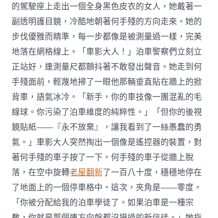
的駕駛座上走出一個全身黑色皮衣的女人，她戴著一
副透明護目鏡，冷酷地朝著何手殘的方向走來。她的
步伐優雅而精準，每一步都像是被測量過一樣，完美
地落在網格線上。「車影大人！」泊車警察們立刻立
正站好，連測量尺都顫抖著不敢發出聲音。她走到何
手殘面前，輕蔑地掃了一眼他那輛垂直貼在牆上的掀
背車，語氣冰冷。「新手，你的車技像一團混亂的毛
線球。你污染了泊車維度的純粹性。」「但你的後視
鏡貼紙——『永不放棄』，讓我看到了一絲愚蠢的勇
氣。」車影大人突然掏出一個像是遙控器的裝置，對
著何手殘的車子按了一下。何手殘的車子從牆上脫
落，在空中旋轉
老屋翻新
了一百八十度，穩穩地停在
了地面上的一個停車格中。這次，夾角是——零度。
「你被分配給我的泊車學徒了。如果泊車是一種宗
教，你就是那個連方向盤都沒摸過的新信徒。」她指