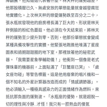
陣翻騰，他知道這代表著什麼。林天秤的運勢越差，
他那股積壓已久、無處安放的單戀能量就會越發瘋狂
地實體化。上次林天秤的戀愛運勢跌至百分之二十，
張水瓶就發現他的廚房裡長滿了巨大的、形狀是林天
秤側臉的粉紅色蘑菇。他必須在今天結束前，將林天
秤的運勢至少提升到零。否則，他那份單戀就會變成
某種具備攻擊性的實體。他緊張地跑進他堆滿了星座
圖表和過期甜甜圈的地下室，那裡放著他的秘密武
器。「我需要星象學輔助儀！」他衝到一個像是老式
彈珠臺的機器前，上面貼滿了「巨蟹座已哭」、「處
女座勿碰」等警告標籤。這是他用廢棄的唱片機和一
個不知名的外星計算器改造而成的「情感調節器」。
他必須輸入一種極具感染力的正面情緒作為燃料，來
抵抗那負面的運勢波。「水瓶座的優勢，就是超脫一
切的理性與冷靜…才怪！我只有一腔熱血的傻氣