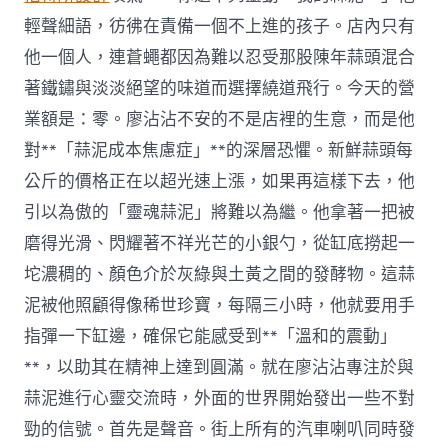
輕聲細語，彷彿在責備一個不上進的孩子。店內只有
他一個人，連蒼蠅都因為難以忍受那股陳年蒜頭混合
著鐵鏽與淡淡絕望的味道而選擇繞道飛行。今天的營
業額是：零。廖沾沾不安的不是店裡的生意，而是他
對**「蒜泥成本焦慮症」**的深層恐懼。新鮮蒜頭每
公斤的價格正在以超光速上漲，如果再這樣下去，他
引以為傲的「靈魂蒜泥」將難以為繼。他拿著一把被
磨得光滑、閃耀著不祥光芒的小銀勺，從缸底撈起一
坨濃稠的、顏色介於灰綠與土黃之間的發酵物。這蒜
泥被他照顧得像稀世珍寶，每隔三小時，他就要用手
指彈一下缸邊，確保它能感受到**「溫和的震動」
**，以助其在精神上達到圓滿。就在廖沾沾專注於與
蒜泥進行心靈交流時，外面的世界開始發出一些不對
勁的信號。首先是聲音。街上所有的汽車喇叭同時發