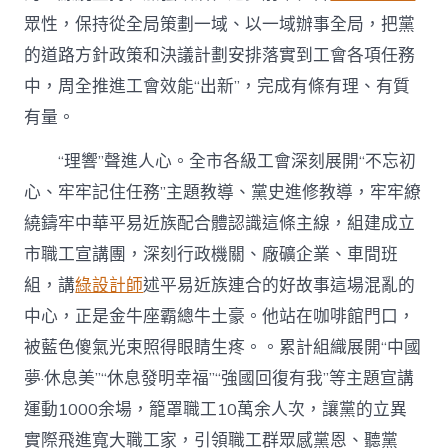
眾性，保持從全局策劃一域、以一域辦事全局，把黨
的道路方針政策和決議計劃安排落實到工會各項任務
中，周全推進工會效能“出新”，完成有條有理、有質
有量。
“理響”聲進人心。全市各級工會深刻展開“不忘初
心、牢牢記住任務”主題教導、黨史進修教導，牢牢繚
繞鑄牢中華平易近族配合體認識這條主線，組建成立
市職工宣講團，深刻行政機關、廠礦企業、車間班
組，講
綠設計師
述平易近族連合的好故事這場混亂的
中心，正是金牛座霸總牛土豪。他站在咖啡館門口，
被藍色傻氣光束照得眼睛生疼。。累計組織展開“中國
夢·休息美”“休息發明幸福”“強國回復有我”等主題宣講
運動1000余場，籠罩職工10萬余人次，讓黨的立異
實際飛進寬大職工家，引領職工群眾感黨恩、聽黨