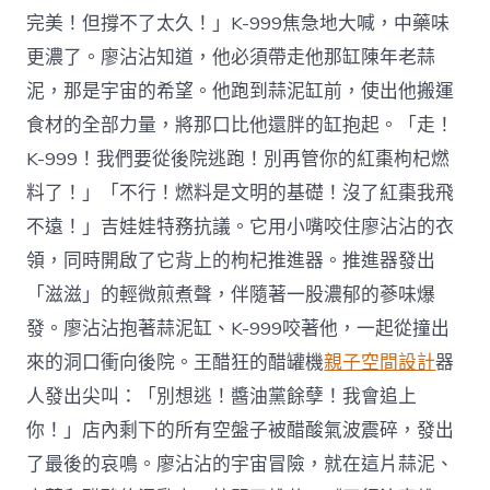
完美！但撐不了太久！」K-999焦急地大喊，中藥味
更濃了。廖沾沾知道，他必須帶走他那缸陳年老蒜
泥，那是宇宙的希望。他跑到蒜泥缸前，使出他搬運
食材的全部力量，將那口比他還胖的缸抱起。「走！
K-999！我們要從後院逃跑！別再管你的紅棗枸杞燃
料了！」「不行！燃料是文明的基礎！沒了紅棗我飛
不遠！」吉娃娃特務抗議。它用小嘴咬住廖沾沾的衣
領，同時開啟了它背上的枸杞推進器。推進器發出
「滋滋」的輕微煎煮聲，伴隨著一股濃郁的蔘味爆
發。廖沾沾抱著蒜泥缸、K-999咬著他，一起從撞出
來的洞口衝向後院。王醋狂的醋罐機
親子空間設計
器
人發出尖叫：「別想逃！醬油黨餘孽！我會追上
你！」店內剩下的所有空盤子被醋酸氣波震碎，發出
了最後的哀鳴。廖沾沾的宇宙冒險，就在這片蒜泥、