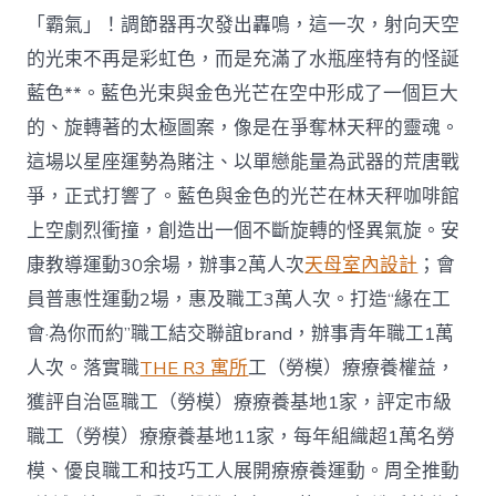
「霸氣」！調節器再次發出轟鳴，這一次，射向天空
的光束不再是彩虹色，而是充滿了水瓶座特有的怪誕
藍色**。藍色光束與金色光芒在空中形成了一個巨大
的、旋轉著的太極圖案，像是在爭奪林天秤的靈魂。
這場以星座運勢為賭注、以單戀能量為武器的荒唐戰
爭，正式打響了。藍色與金色的光芒在林天秤咖啡館
上空劇烈衝撞，創造出一個不斷旋轉的怪異氣旋。安
康教導運動30余場，辦事2萬人次
天母室內設計
；會
員普惠性運動2場，惠及職工3萬人次。打造“緣在工
會·為你而約”職工結交聯誼brand，辦事青年職工1萬
人次。落實職
THE R3 寓所
工（勞模）療療養權益，
獲評自治區職工（勞模）療療養基地1家，評定市級
職工（勞模）療療養基地11家，每年組織超1萬名勞
模、優良職工和技巧工人展開療療養運動。周全推動