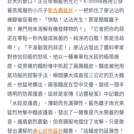
巨大的管口，正在聚積藍色光芒。K-999特務用它穿
著燕尾服的小爪子
新古典設計
，一把抓住了廖沾沾的
褲腳催促著他。「快點！沾沾先生！那是醋酸離子
炮！專門用來溶解有機發酵物的！」「它會把你的蒜
泥在零點一秒內變成無菌的、純淨的白醋！那是浩劫
啊！」「不准動我的蒜泥！」廖沾沾發出了醬料學家
對待信仰般的怒吼。他以一種專業包水餃的極限速
度，從旁邊的麵粉堆中抓起了兩團麵皮。麵皮被他用
氣功般的捏製手法，瞬間擴大成直徑三公尺的巨大麵
皮。他猛地擲出，兩張麵皮在空中交疊，變成一個半
透明的防禦護盾。這就是家傳《沾醬秘笈》中記載的
「水餃皮護盾」，薄韌而充滿彈性。藍色離子炮光束
猛烈地擊中麵皮護盾，發出了一聲像是汽水開蓋的聲
音。護盾劇烈震動，但奇蹟般地擋住了攻擊，只是散
發出濃郁的
身心診所設計
麵香。「這麵皮的延展性！