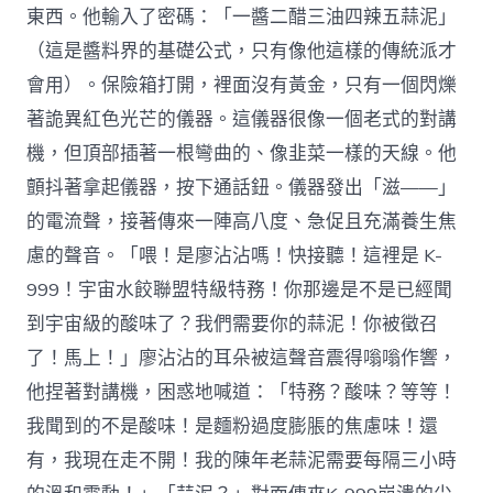
東西。他輸入了密碼：「一醬二醋三油四辣五蒜泥」
（這是醬料界的基礎公式，只有像他這樣的傳統派才
會用）。保險箱打開，裡面沒有黃金，只有一個閃爍
著詭異紅色光芒的儀器。這儀器很像一個老式的對講
機，但頂部插著一根彎曲的、像韭菜一樣的天線。他
顫抖著拿起儀器，按下通話鈕。儀器發出「滋——」
的電流聲，接著傳來一陣高八度、急促且充滿養生焦
慮的聲音。「喂！是廖沾沾嗎！快接聽！這裡是 K-
999！宇宙水餃聯盟特級特務！你那邊是不是已經聞
到宇宙級的酸味了？我們需要你的蒜泥！你被徵召
了！馬上！」廖沾沾的耳朵被這聲音震得嗡嗡作響，
他捏著對講機，困惑地喊道：「特務？酸味？等等！
我聞到的不是酸味！是麵粉過度膨脹的焦慮味！還
有，我現在走不開！我的陳年老蒜泥需要每隔三小時