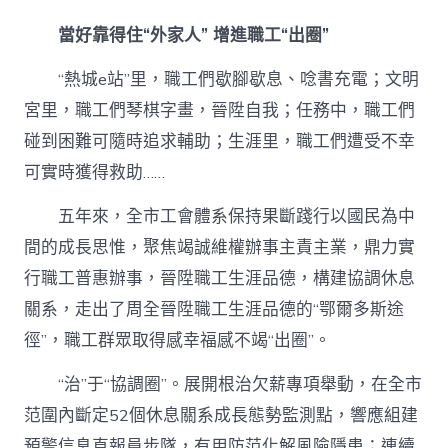
當好靠得住“外家人” 增進職工“出圈”
“熱城e站”里，職工們歇腳歇息、唸書充電；文明
宮里，職工們琴棋字畫，晉陞自我；任務中，職工們
碰到困難可隨時追求輔助；生涯里，職工們遭受不幸
可實時獲得救助……
五年來，全市工會體系保持果斷踐行以國民為中
間的成長思惟，聚焦竭誠維權辦事主責主業，鼎力實
行職工普惠辦事，晉陞職工生涯品德，構建協調休息
關系，走出了周全晉陞職工生涯品德的“鄂爾多斯途
徑”，職工群眾取得感幸福感不竭“出圈”。
“治”于“協調圈”。展開根治欠薪專項舉動，在全市
范圍內斷定52個休息關系成長態勢監測點，響應組建
預警信息直報員步隊，有用防范化解風險隱患；連續