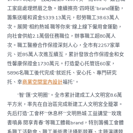
工家庭處理燃眉之急。連續擦亮“四時送”brand運動，
籌集送暖和資金5339.13萬元，慰勞職工38.63萬人
次。展開“相約熱城·職等你來”線上線下僱用會運動，
向社會供給2.1萬個任務職位，辦事職工超80萬人
次。職工醫療合作保證深刻人心，全市有2257家單
元、近85萬人次進互續互，累計發放合作保證金和女
性馨康保證金1730萬元。打造愛心托管班60家，
5896名職工後代完成“就近托、安心托、專門研究
托、幸
商業空間室內設計
福托”。
“智”匯“文明圈”。全市累計建成工人文明宮8.6萬
平方米，率先在自治區完成新建工人文明宮全籠罩。
先后打造“工會杯”“休息杯”“文明熱城·工益講堂”“玫瑰
書噴鼻·閱享青春”等職工體裁brand，特別籌備工會體
系職工活動會、職工美術書法攝影競賽、主題演講競