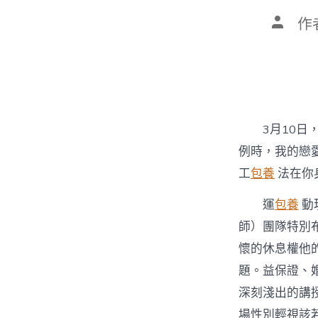
文
作
章
作
者
3月10
例時，我的戀
工
包養
法在你
運
包養
動
師）團隊特別
懷的休息權他
題。益保證、
深刻淺出的講
場性別輕視該