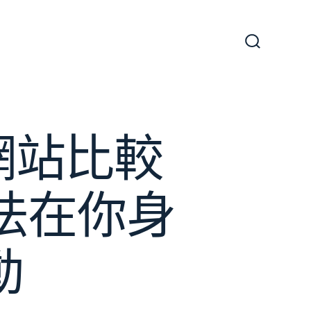
搜
尋
切
換
開
關
網站比較
法在你身
動