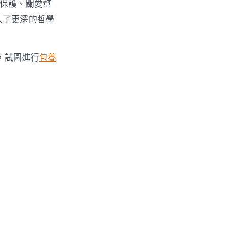
益保護、關愛幫
入了更深的哲學
，試圖進行
包養