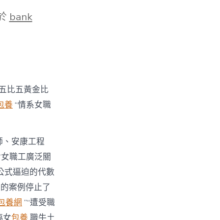
於
bank
五比五黃金比
包養
“情系女職
諧師、安康工程
對女職工廣泛關
公式逼迫的代數
正的案例停止了
包養網
”“遭受職
臨女
包養
職牛土