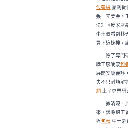
包養網
豪則從
張一元美金。工
法》《反家庭
牛土豪看到林
買下這棟樓，
除了專門
職工感觸感
包
展開安康義診
夫不只耐煩解
網
止了專門研
據清楚，
來，該縣總工
程
包養
牛土豪