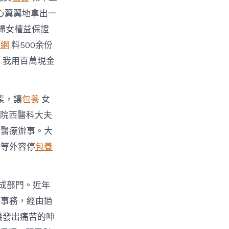
心翼翼地拿出一
《婦女權益保證
養網
料500余份
！我用百萬現金
素，讓
包養
女
病院西醫科大夫
式醫療辦事。大
健等外容停
包養
成部門。近年
的事務，經由過
機發出痛苦的呻