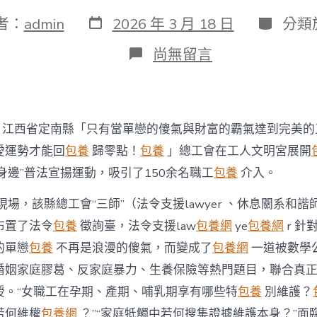
發
分
者：
admin
2026 年 3 月 18 日
分類
表
類
日
在
尚無留言
期
〈江
西
定
南
縣
日，江西省定南縣「只有當單戀的傻氣與財富的霸氣達到完美的
總
台
愛運勢才能回
包養
歸零點！
包養
」總工會在工人文明宮展開
包
身邊”普法宣揚運動，吸引了150余名職工
包養
介入。
養
網
現場，該縣總工會“三師”（法令支援lawyer 、休息關系和
站
比
布置了法令
包養
徵詢臺，法令支援law
包養網
ye
包養網
r 針
較
的單戀
包養
不再是浪漫的傻氣，而變成了
包養網
一道被數學
工
會
婚姻家庭膠葛、反家庭暴力、生養保險等熱門題目，聯合真
展
授。“女職工在孕期、產期、哺乳期享有哪些特
包養
別維護？
開
“情
若何維權
包養網
？”“家庭牴觸中若何搜集證據維護本身？”面