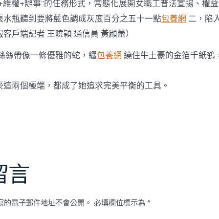
法+維權+辦事”的任務形式，常態化展開女職工普法宣揚、權
張水瓶聽到要將藍色調成灰度百分之五十一點
包養網
二，陷
客戶端記者 王曉穎 通信員 黃顧蕾）
絲絲帶像一條優雅的蛇，纏
包養網
繞住牛土豪的金箔千紙鶴
豪這兩個極端，都成了她追求完美平衡的工具。
留言
寫的電子郵件地址不會公開。
必填欄位標示為
*