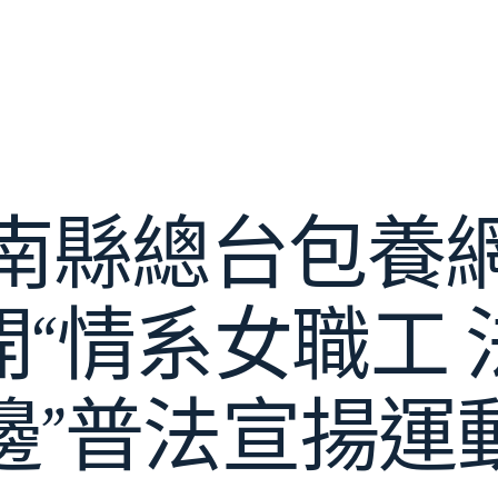
南縣總台包養
開“情系女職工 
邊”普法宣揚運