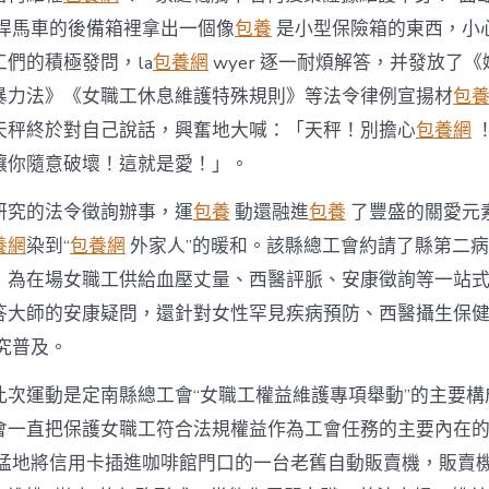
系
女
悍馬車的後備箱裡拿出一個像
包養
是小型保險箱的東西，小
職
們的積極發問，la
包養網
wyer 逐一耐煩解答，并發放了
工
法
暴力法》《女職工休息維護特殊規則》等法令律例宣揚材
包
在
天秤終於對自己說話，興奮地大喊：「天秤！別擔心
包養網
你
身
讓你隨意破壞！這就是愛！」。
邊”
普
研究的法令徵詢辦事，運
包養
動還融進
包養
了豐盛的關愛元
法
宣
養網
染到“
包養網
外家人”的暖和。該縣總工會約請了縣第二
揚
，為在場女職工供給血壓丈量、西醫評脈、安康徵詢等一站
運
動〉
答大師的安康疑問，還針對女性罕見疾病預防、西醫攝生保
中
究普及。
此次運動是定南縣總工會“女職工權益維護專項舉動”的主要構
會一直把保護女職工符合法規權益作為工會任務的主要內在
猛地將信用卡插進咖啡館門口的一台老舊自動販賣機，販賣