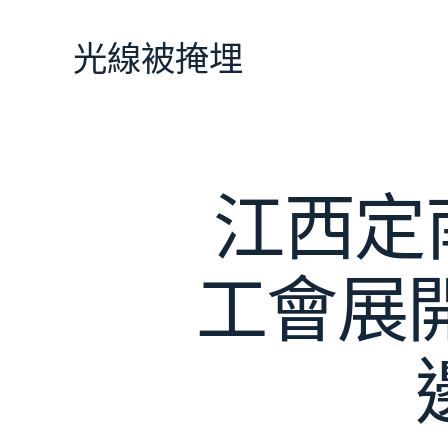
跳
至
光線被掩埋
主
要
內
容
江西定
工會展