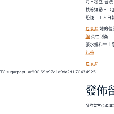
吟。樹立“普
扶等運動。（
恐慌。工人日報
包養網
她的蕾
網
柔性制衡。
張水瓶和牛土
包養
包養網
TC:sugarpopular900 69b97e1d9da2d1.70434925
發佈
發佈留言必須填