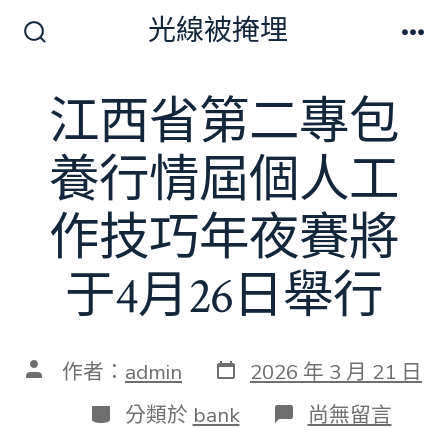
跳
光線被掩埋
至
搜
選
尋
單
主
切
江西省第二專包
要
換
開
內
關
養行情屆個人工
容
作技巧年夜賽將
于4月26日舉行
發
文
作者：
admin
2026 年 3 月 21 日
表
章
日
作
分
在
分類於
bank
尚無留言
期
者
類
〈江