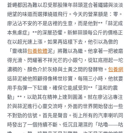
26
蒼蠅都因為難以忍受那股陳年蒜頭混合著鐵鏽與淡淡
日
絕望的味道而選擇繞道飛行。今天的營業額是：零。
舉
行〉
廖沾沾不安的不是店裡的生意，而是他對**「蒜泥成
中
本焦慮症」**的深層恐懼。新鮮蒜頭每公斤的價格正
在以超光速上漲，如果再這樣下去，他引以為傲的
「靈魂蒜
包養軟體
泥」將難以為繼。他拿著一把被磨
得光滑、閃耀著不祥光芒的小銀勺，從缸底撈起一坨
濃稠的、顏色介於灰綠與土黃之間的發酵物。
包養網
這蒜泥被他照顧得像稀世珍寶，每隔三小時，他就要
用手指彈一下缸邊，確保它能感受到**「溫和的震
動」**，以助其在精神上達到圓滿。就在廖沾沾專注
於與蒜泥進行心靈交流時，外面的世界開始發出一些
不對勁的信號。首先是聲音。街上所有的汽車喇叭同
時發出了一個持續不斷、低沉且潮濕的「咕嚕——咕