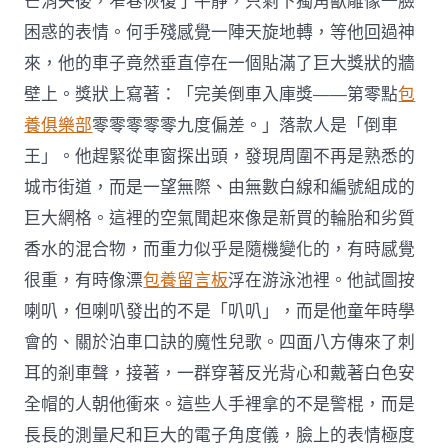
芒消失後，窄巷恢復了平靜，只剩下獨角獸雕像一臉
困惑的表情。何手殘感覺一陣天旋地轉，等他回過神
來，他的車子竟然垂直停在一個貼滿了巨大獎狀的牆
壁上。獎狀上寫著：「完美倒車入庫獎——第零點
包
養俱樂部
零零零零零九度偏差。」落款人是「倒車
王」。他趕緊從車窗探出頭，發現周圍不再是熟悉的
城市街道，而是一望無際、由無數白線和編號組成的
巨大網格。這裡的空氣聞起來像是新買的輪胎和劣質
香水的混合物，而重力似乎是隨機變化的，有時感覺
很重，有時像漂
包養留言板
浮在游泳池裡。他試圖按
喇叭，但喇叭發出的不是「叭叭」，而是他童年時學
會的、關於泊車口訣的魔性兒歌。四面八方傳來了刺
耳的剎車聲，接著，一群穿著反光背心和戴著白色安
全帽的人朝他衝來。這些人手裡拿的不是警棍，而是
長長的測量尺和巨大的電子角度儀，臉上的表情極度