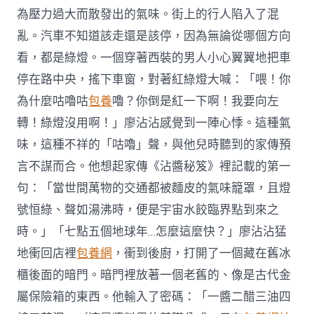
為壓力過大而散發出的氣味。街上的行人陷入了混
亂。汽車不知道該走還是該停，因為無論從哪個方向
看，都是綠燈。一個穿著西裝的男人小心翼翼地把車
停在路中央，搖下車窗，對著紅綠燈大喊：「喂！你
為什麼咕嚕咕
包養
嚕？你倒是紅一下啊！我要向左
轉！綠燈沒用啊！」廖沾沾感覺到一陣心悸。這種氣
味，這種不祥的「咕嚕」聲，與他兒時聽到的家傳預
言不謀而合。他想起家傳《沾醬秘笈》裡記載的第一
句：「當世間萬物的交通都被麵皮的氣味籠罩，且燈
號恒綠、聲如湯沸時，便是宇宙水餃臨界點到來之
時。」「七點五個地球年…怎麼這麼快？」廖沾沾猛
地衝回店裡
包養網
，衝到後廚，打開了一個藏在舊冰
櫃後面的暗門。暗門裡放著一個老舊的、像是古代金
屬保險箱的東西。他輸入了密碼：「一醬二醋三油四