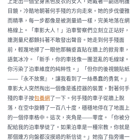
上走出一個全身黑色皮衣的女人，她戴著一副透明護
目鏡，冷酷地朝著何手殘的方向走來。她的步伐優雅
而精準，每一步都像是被測量過一樣，完美地落在網
格線上。「車影大人！」泊車警察們立刻立正站好，
連測量尺都顫抖著不敢發出聲音。她走到何手殘面
前，輕蔑地掃了一眼他那輛垂直貼在牆上的掀背車，
語氣冰冷。「新手，你的車技像一團混亂的毛線球。
你污染了泊車維度的純粹性。」「但你的後視鏡貼紙
——『永不放棄』，讓我看到了一絲愚蠢的勇氣。」
車影大人突然掏出一個像是遙控器的裝置，對著何手
殘的車子按
包養網
了一下。何手殘的車子從牆上脫
落，在空中旋轉了一百八十度，穩穩地停在了地面上
的一個停車格中。這次，夾角是——零度。「你被分
配給我的泊車學徒了。如果泊車是一種宗教，你就是
那個連方向盤都沒摸過的新信徒。」她指了指旁邊一