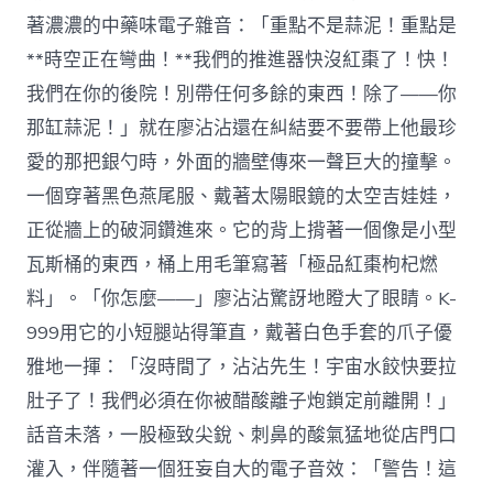
著濃濃的中藥味電子雜音：「重點不是蒜泥！重點是
**時空正在彎曲！**我們的推進器快沒紅棗了！快！
我們在你的後院！別帶任何多餘的東西！除了——你
那缸蒜泥！」就在廖沾沾還在糾結要不要帶上他最珍
愛的那把銀勺時，外面的牆壁傳來一聲巨大的撞擊。
一個穿著黑色燕尾服、戴著太陽眼鏡的太空吉娃娃，
正從牆上的破洞鑽進來。它的背上揹著一個像是小型
瓦斯桶的東西，桶上用毛筆寫著「極品紅棗枸杞燃
料」。「你怎麼——」廖沾沾驚訝地瞪大了眼睛。K-
999用它的小短腿站得筆直，戴著白色手套的爪子優
雅地一揮：「沒時間了，沾沾先生！宇宙水餃快要拉
肚子了！我們必須在你被醋酸離子炮鎖定前離開！」
話音未落，一股極致尖銳、刺鼻的酸氣猛地從店門口
灌入，伴隨著一個狂妄自大的電子音效：「警告！這