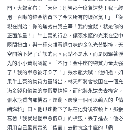
門，大聲宣布：「天秤！別管那什麼負運勢！我已經
用一百噸的純金箔買下了今天所有的壞運氣！」「從
現在開始，你的運勢由我主宰！我的金錢，就是你的
正面能量！」牛土豪的行為，讓張水瓶的光束在空中
瞬間扭曲，與一種夾雜著銅臭味的金色光芒對撞。天
空開始下起了荒謬的雨。雨點不是水，而是閃耀著淚
光的小小黃銅齒輪。「不行！金牛座的物質力量太強
了！我的單戀被汙染了！」張水瓶大喊。他知道，如
果牛土豪的物質力量勝出，林天秤將會被困在一個充
滿金錢和俗氣的虛假愛情裡，而他將永遠失去機會。
張水瓶看向那機器，還剩下最後一個可以輸入的「情
緒燃料」口。他迅速撕下了貼在他背後衣領上，那張
寫著「我就是個單戀傻瓜」的標籤，丟了進去。他必
須用自己最真實的「傻氣」去對抗金牛座的「霸