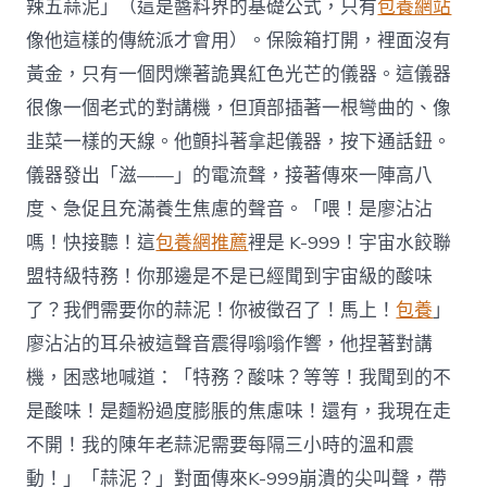
辣五蒜泥」（這是醬料界的基礎公式，只有
包養網站
像他這樣的傳統派才會用）。保險箱打開，裡面沒有
黃金，只有一個閃爍著詭異紅色光芒的儀器。這儀器
很像一個老式的對講機，但頂部插著一根彎曲的、像
韭菜一樣的天線。他顫抖著拿起儀器，按下通話鈕。
儀器發出「滋——」的電流聲，接著傳來一陣高八
度、急促且充滿養生焦慮的聲音。「喂！是廖沾沾
嗎！快接聽！這
包養網推薦
裡是 K-999！宇宙水餃聯
盟特級特務！你那邊是不是已經聞到宇宙級的酸味
了？我們需要你的蒜泥！你被徵召了！馬上！
包養
」
廖沾沾的耳朵被這聲音震得嗡嗡作響，他捏著對講
機，困惑地喊道：「特務？酸味？等等！我聞到的不
是酸味！是麵粉過度膨脹的焦慮味！還有，我現在走
不開！我的陳年老蒜泥需要每隔三小時的溫和震
動！」「蒜泥？」對面傳來K-999崩潰的尖叫聲，帶