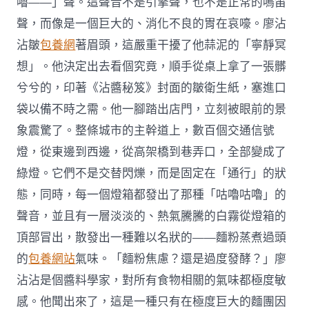
嚕——」聲。這聲音不是引擎聲，也不是正常的鳴笛
聲，而像是一個巨大的、消化不良的胃在哀嚎。廖沾
沾皺
包養網
著眉頭，這嚴重干擾了他蒜泥的「寧靜冥
想」。他決定出去看個究竟，順手從桌上拿了一張髒
兮兮的，印著《沾醬秘笈》封面的皺衛生紙，塞進口
袋以備不時之需。他一腳踏出店門，立刻被眼前的景
象震驚了。整條城市的主幹道上，數百個交通信號
燈，從東邊到西邊，從高架橋到巷弄口，全部變成了
綠燈。它們不是交替閃爍，而是固定在「通行」的狀
態，同時，每一個燈箱都發出了那種「咕嚕咕嚕」的
聲音，並且有一層淡淡的、熱氣騰騰的白霧從燈箱的
頂部冒出，散發出一種難以名狀的——麵粉蒸煮過頭
的
包養網站
氣味。「麵粉焦慮？還是過度發酵？」廖
沾沾是個醬料學家，對所有食物相關的氣味都極度敏
感。他聞出來了，這是一種只有在極度巨大的麵團因