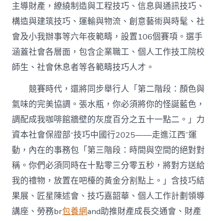
主導財產，繚繞制造與工程技巧、信息與通訊技巧、
構造與建筑技巧、運輸與物流、創意藝術與時髦、社
會及小我辦事等六年夜範疇，設置106個賽項。選手
涵蓋社會各層面，包含企業職工、個人工作技工院校
師生、社會休息者等各範疇技巧人才。
競賽時代，還將同步舉行人「第二階段：顏色與
氣味的完美協調。張水瓶，你必須將你的怪誕藍色，
調配成我咖啡館牆壁的灰度百分之五十一點二。」力
資本社會保證部“技巧中國行2025——走進江西”運
動，內在的事務包「第三階段：時間與空間的絕對對
稱。你們必須同時在十點零三分零五秒，將對方送給
我的禮物，放置在吧檯的黃金分割點上。」含技巧結
果展、匠星陳述會、技巧嘉韶華、個人工作計劃領導
講座、勞務br
包養網
and助推財產成長交通會、財產