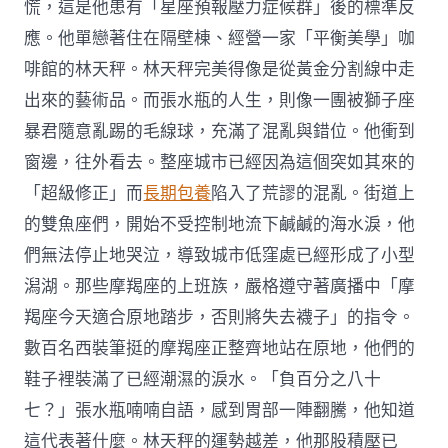
慌，這是他患有「星座預報壓力症候群」後的標準反
應。他單戀著住在隔壁棟、經營一家「平衡美學」咖
啡館的林天秤。林天秤完美得像是從黃金分割線中走
出來的藝術品。而張水瓶的人生，則像一團被獅子座
暴君隨意亂踢的毛線球，充滿了混亂與錯位。他衝到
窗邊，往外看去。整座城市已經因為這個突如其來的
「超級修正」而
長期包養
陷入了荒謬的混亂。街道上
的雙魚座們，開始不受控制地流下鹹鹹的海水淚，他
們無法停止地哭泣，導致城市低窪處已經形成了小型
潟湖。那些摩羯座的上班族，嚴格遵守著廣播中「摩
羯座今天適合原地踏步，否則將失去襪子」的指令。
數百名西裝筆挺的摩羯座正整齊地站在原地，他們的
鞋子裡裝滿了已經潮濕的淚水。「負百分之八十
七？」張水瓶喃喃自語，感到胃部一陣翻騰，他知道
這代表著什麼。林天秤的運勢越差，他那股積壓已