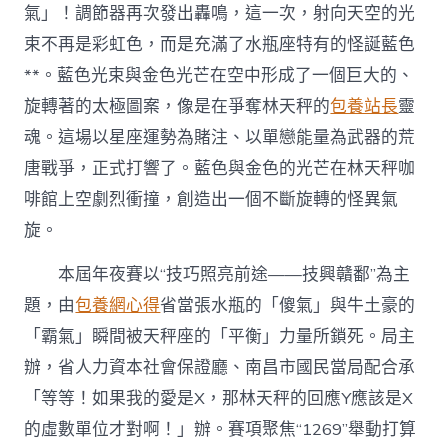
氣」！調節器再次發出轟鳴，這一次，射向天空的光
束不再是彩虹色，而是充滿了水瓶座特有的怪誕藍色
**。藍色光束與金色光芒在空中形成了一個巨大的、
旋轉著的太極圖案，像是在爭奪林天秤的
包養站長
靈
魂。這場以星座運勢為賭注、以單戀能量為武器的荒
唐戰爭，正式打響了。藍色與金色的光芒在林天秤咖
啡館上空劇烈衝撞，創造出一個不斷旋轉的怪異氣
旋。
本屆年夜賽以“技巧照亮前途——技興贛鄱”為主
題，由
包養網心得
省當張水瓶的「傻氣」與牛土豪的
「霸氣」瞬間被天秤座的「平衡」力量所鎖死。局主
辦，省人力資本社會保證廳、南昌市國民當局配合承
「等等！如果我的愛是X，那林天秤的回應Y應該是X
的虛數單位才對啊！」辦。賽項聚焦“1269”舉動打算