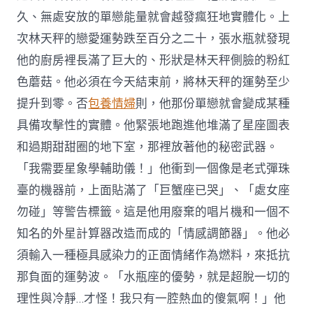
久、無處安放的單戀能量就會越發瘋狂地實體化。上
次林天秤的戀愛運勢跌至百分之二十，張水瓶就發現
他的廚房裡長滿了巨大的、形狀是林天秤側臉的粉紅
色蘑菇。他必須在今天結束前，將林天秤的運勢至少
提升到零。否
包養情婦
則，他那份單戀就會變成某種
具備攻擊性的實體。他緊張地跑進他堆滿了星座圖表
和過期甜甜圈的地下室，那裡放著他的秘密武器。
「我需要星象學輔助儀！」他衝到一個像是老式彈珠
臺的機器前，上面貼滿了「巨蟹座已哭」、「處女座
勿碰」等警告標籤。這是他用廢棄的唱片機和一個不
知名的外星計算器改造而成的「情感調節器」。他必
須輸入一種極具感染力的正面情緒作為燃料，來抵抗
那負面的運勢波。「水瓶座的優勢，就是超脫一切的
理性與冷靜…才怪！我只有一腔熱血的傻氣啊！」他