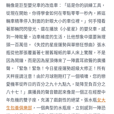
輛像是巨型嬰兒車的改造車：「這是你的訓練工具，
從現在開始，你得學會如何在零點零零一秒內，將這
輛車精準停入對面的針眼大小的車位裡。」何手殘看
著那輛閃閃發光、還在播放《小星星》的嬰兒車，感
到一陣眩暈。泊車維度的生活，比他想象中還要無理
頭一百萬倍。《失控的星座運勢與單戀狂想曲》張水
瓶從他那張覆蓋著七層舊報紙的單人床上驚醒，不是
因為鬧鐘，而是因為屋頂傳來了一陣震耳欲聾的廣播
聲。「緊急！緊急！今日星座運勢超級大修正！所有
天秤座請注意！由於月球剛剛打了一個噴嚏，您的戀
愛機率從昨日的百分之九十九點九，陡降至負百分之
八十七！」廣播員的聲音聽起來像是一個正在經歷中
年危機的雙子座，充滿了戲劇性的絕望。張水瓶
女大
生包養俱樂部
，一個典型的水瓶座，立刻感到一陣恐