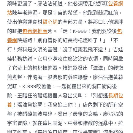
藥味更濃了。廖沾沾知道，他必須帶走他那缸
包養網
站
陳年老蒜泥，那是宇宙的希望。他跑到蒜泥缸前，
使出他搬運食材
甜心網
的全部力量，將那口比他還胖
的缸抱
包養網推薦
起。「走！K-999！我們要從後
包
養網
院逃跑！別再管你的紅棗枸杞燃料了！」「不
行！燃料是文明的基礎！沒了紅棗我飛不遠！」吉娃
娃特務抗議。它用小嘴咬住廖沾沾的衣領，同時開啟
了它背上的枸杞推進器。推進器發出「滋滋」的輕微
煎煮聲，伴隨著一股濃郁的蔘味爆發。廖沾沾抱著蒜
泥缸、K-999咬著他，一起從撞出來的洞口衝向後
院。王醋狂的醋罐機器人發出尖叫：「別想逃
長期包
養
！醬油黨餘孽！我會追上你！」店內剩下的所有空
盤子被醋酸氣波震碎，發出了最後的哀鳴。廖沾沾的
宇宙冒險，就在這片蒜泥、中藥和醋酸的混亂中，拉
開了帷幕。《平行泊車維度：車位爭奪戰》何手殘的