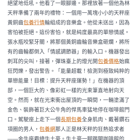
絕望地低吼。他看了一眼腳邊。那裡放著一個他為林
天秤準備了兩年的禮物：一個用一萬塊小小的天秤座
黃銅齒
包養行情
輪組成的音樂盒。他從未送出，因為
害怕被拒絕。這份害怕，就是純度最高的單戀情感。
張水瓶咬緊牙關，將那個黃銅齒輪音樂盒砸爛，將所
有的齒輪都倒入「情感調節器」的輸入口。機器發出
刺耳的尖叫，接著，彈珠臺上的燈光開
包養價格
始瘋
狂閃爍，發出警告。「能量超載！檢測到極致純粹的
單戀能量！目標：提升天秤座運勢！」在機器的頂
部，一個巨大的、像彩虹一樣的光束筆直地射向天
空。然而，就在光束衝出屋頂的一瞬間，一輛塗滿了
金色、裝飾著巨大公牛角的悍馬車猛地停在咖啡館門
口。駕駛座上走下一個
長期包養
全身肌肉、戴著鑽石
項圈的男人，
包養網
那人正是林天秤的狂熱追求者
——金牛座霸總牛土豪。牛土豪一腳踢開咖啡館的