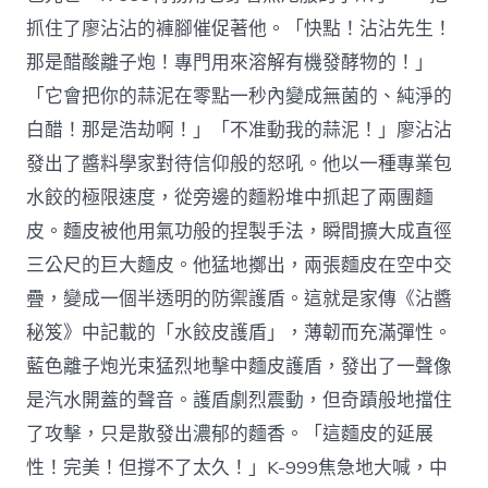
抓住了廖沾沾的褲腳催促著他。「快點！沾沾先生！
那是醋酸離子炮！專門用來溶解有機發酵物的！」
「它會把你的蒜泥在零點一秒內變成無菌的、純淨的
白醋！那是浩劫啊！」「不准動我的蒜泥！」廖沾沾
發出了醬料學家對待信仰般的怒吼。他以一種專業包
水餃的極限速度，從旁邊的麵粉堆中抓起了兩團麵
皮。麵皮被他用氣功般的捏製手法，瞬間擴大成直徑
三公尺的巨大麵皮。他猛地擲出，兩張麵皮在空中交
疊，變成一個半透明的防禦護盾。這就是家傳《沾醬
秘笈》中記載的「水餃皮護盾」，薄韌而充滿彈性。
藍色離子炮光束猛烈地擊中麵皮護盾，發出了一聲像
是汽水開蓋的聲音。護盾劇烈震動，但奇蹟般地擋住
了攻擊，只是散發出濃郁的麵香。「這麵皮的延展
性！完美！但撐不了太久！」K-999焦急地大喊，中