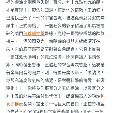
裡的醬油比例嚴重失衡！百分之九十九點九九的醋，
才是真理！」廖沾沾知道，這是他的宿敵，王醋狂，
已經找上門了。他的宇宙冒險，被迫從他對蒜泥的焦
慮中，正式開始了。一個狂妄的影子佔滿了那扇被撞
破的牆門
包養網推薦
邊緣，光線一瞬間被極端的酸氣
扭曲。一個閃閃發光、像醋罐的機器人緩緩漂浮進
來，它的底座還不斷噴射著白色醋霧。它身上掛著
「醋狂派大勝利」的霓虹燈牌，閃爍得讓人眼睛發
疼，同時發出警報。王醋狂的聲音再次響起，這次帶
著金屬回音的嘲弄，刺耳得像是磨砂紙。「廖沾沾！
你那充滿腐敗氣味的蒜泥，是對醬料學的侮辱！必須
淨化！」「你將為你那百分之五的醬油，以及百分之
九十五的邪惡蒜頭付出代價！」醋罐機器人的頂端
包
養網推薦
裂開，露出了一個巨大的管口，正在聚積藍
色光芒。K-999特務用它穿著燕尾服的小爪子，一把