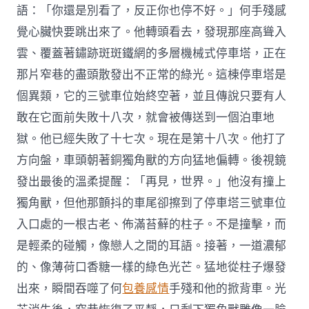
語：「你還是別看了，反正你也停不好。」何手殘感
覺心臟快要跳出來了。他轉頭看去，發現那座高聳入
雲、覆蓋著鏽跡斑斑鐵網的多層機械式停車塔，正在
那片窄巷的盡頭散發出不正常的綠光。這棟停車塔是
個異類，它的三號車位始終空著，並且傳說只要有人
敢在它面前失敗十八次，就會被傳送到一個泊車地
獄。他已經失敗了十七次。現在是第十八次。他打了
方向盤，車頭朝著銅獨角獸的方向猛地偏轉。後視鏡
發出最後的溫柔提醒：「再見，世界。」他沒有撞上
獨角獸，但他那顫抖的車尾卻擦到了停車塔三號車位
入口處的一根古老、佈滿苔蘚的柱子。不是撞擊，而
是輕柔的碰觸，像戀人之間的耳語。接著，一道濃郁
的、像薄荷口香糖一樣的綠色光芒。猛地從柱子爆發
出來，瞬間吞噬了何
包養感情
手殘和他的掀背車。光