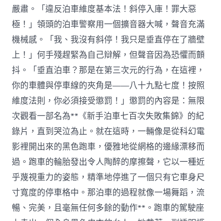
嚴肅。「違反泊車維度基本法！斜停入庫！罪大惡
極！」領頭的泊車警察用一個擴音器大喊，聲音充滿
機械感。「我、我沒有斜停！我只是垂直停在了牆壁
上！」何手殘趕緊為自己辯解，但聲音因為恐懼而顫
抖。「垂直泊車？那是在第三次元的行為，在這裡，
你的車體與停車線的夾角是——八十九點七度！按照
維度法則，你必須接受懲罰！」懲罰的內容是：無限
次觀看一部名為**《新手泊車七百次失敗集錦》的紀
錄片，直到哭泣為止。就在這時，一輛像是從科幻電
影裡開出來的黑色跑車，優雅地從網格的邊緣漂移而
過。跑車的輪胎發出令人陶醉的摩擦聲，它以一種近
乎蔑視重力的姿態，精準地停進了一個只有它車身尺
寸寬度的停車格中。那泊車的過程就像一場舞蹈，流
暢、完美，且毫無任何多餘的動作**。跑車的駕駛座