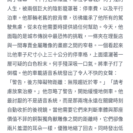
人生，被兩個巨大的陰影籠罩著：停車費，以及平行
泊車。他那輛老舊的掀背車，彷彿繼承了他所有的駕
駛焦慮，從未在他需要時提供過任何幫助。今天，他
面臨的是城市傳說中最恐怖的挑戰，一條夾在理髮店
與一間專賣金屬雕像的畫廊之間的窄巷。一個看起來
比他車子尺寸小上三十公分的停車格，上面還灑著一
層可疑的白色粉末。何手殘深吸一口氣。將車子打了
倒檔。他的車載語音系統發出了令人不快的女聲：
「警告，後方障礙物距離：無限趨近於零。」「請考
慮放棄治療。」他忽略了警告，開始緩慢地倒車。他
最討厭的不是語音系統，而是那兩塊永遠在關鍵時刻
自動收折的後視鏡。當他需要它們來判斷車體與那座
價值不菲的銅製獨角獸雕像之間的距離時，它們卻像
兩片羞澀的耳朵一樣，優雅地縮了回去。同時發出低