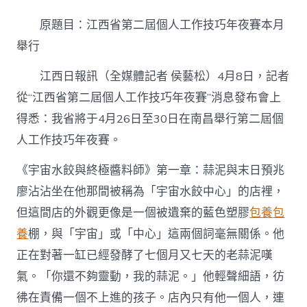
西
省
原題目：江西省第二屆個人工作技巧年夜賽本月
第
二
舉行
專
包
江西日報訊（全媒體記者 侯藝松）4月8日，記者
養
從“江西省第二屆個人工作技巧年夜賽”消息發布會上
行
情
得悉：我省將于4月26日至30日在南昌舉行第二屆個
屆
個
人工作技巧年夜賽。
人
工
《宇宙水餃與終極醬料師》第一章：蒜泥與末日預兆
作
廖沾沾坐在他那間被稱為「宇宙水餃中心」的店裡，
技
巧
但這間店的外觀更像是一個被遺棄的藍色塑膠
包養
包
年
養
棚，與「宇宙」或「中心」這兩個詞毫無關係。他
夜
賽
正在對著一缸已經發酵了七個月又七天的老蒜泥嘆
將
于
氣。「你還不夠靈動，我的蒜泥。」他輕聲細語，彷
4
彿在責備一個不上進的孩子。店內只有他一個人，連
月