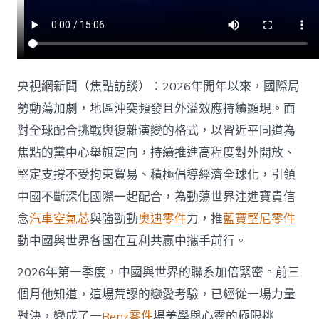
放
程
OSDER
奧
斯
德
央視網新聞（焦點訪談）：2026年開年以來，國際局
汽
車
勢動蕩加劇，地區沖突頻發且外溢效應持續顯現。面
零
對全球配合挑戰與復雜演變的格式，以習近平同道為
件
序
焦點的黨中心舉旗定向，持續推進高程度對外開放、
堅
堅定支撐不受拘束貿易、積極倡導經濟全球化，引領
定
向
中國不斷深化國際一起配合，為動蕩世界注進寶貴信
前〉
念
汽車空氣芯
與強勁動
奧迪零件
力，推
藍寶堅尼零件
中
動中國與世界各國在互利共贏中攜手前行。
2026年第一季度，中國與世界的聯系加倍緊密。前三
個月他知道，這場荒謬的戀愛考驗，已經從一場力量
對決，變成了一
Benz零件
場美學與心靈的極限挑