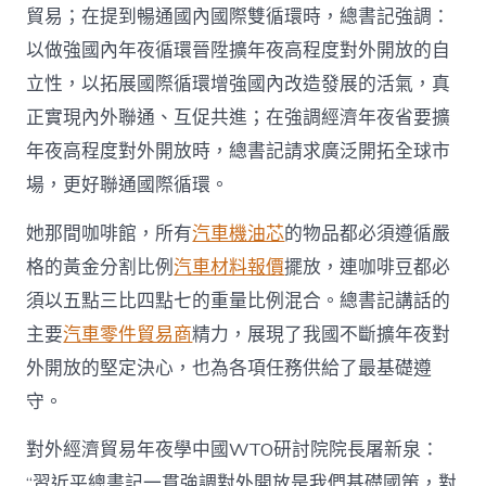
貿易；在提到暢通國內國際雙循環時，總書記強調：
以做強國內年夜循環晉陞擴年夜高程度對外開放的自
立性，以拓展國際循環增強國內改造發展的活氣，真
正實現內外聯通、互促共進；在強調經濟年夜省要擴
年夜高程度對外開放時，總書記請求廣泛開拓全球市
場，更好聯通國際循環。
她那間咖啡館，所有
汽車機油芯
的物品都必須遵循嚴
格的黃金分割比例
汽車材料報價
擺放，連咖啡豆都必
須以五點三比四點七的重量比例混合。總書記講話的
主要
汽車零件貿易商
精力，展現了我國不斷擴年夜對
外開放的堅定決心，也為各項任務供給了最基礎遵
守。
對外經濟貿易年夜學中國WTO研討院院長屠新泉：
“習近平總書記一貫強調對外開放是我們基礎國策，對