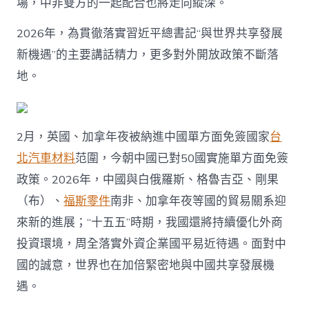
場，中非雙方的一起配合也將走向縱深。
2026年，為貫徹落實習近平總書記“與世界共享發展
新機遇”的主要講話精力，更多對外開放政策不斷落
地。
2月，英國、加拿年夜被納進中國單方面免簽國家
台
北汽車材料
范圍，今朝中國已對50國實施單方面免簽
政策。2026年，中國與白俄羅斯、格魯吉亞、剛果
（布）、
福斯零件
南非、加拿年夜等國的貿易關系迎
來新的進展；“十五五”時期，我國還將持續優化外商
投資環境，周全落實外資企業國平易近待遇。面對中
國的誠意，世界也在加倍緊密地與中國共享發展機
遇。