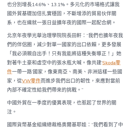
也分別增長14.6%、13.1%。多元化的市場格式讓我
國外貿基礎加倍扎實穩固，不斷增添的貿易伙伴關
系，也在織就一張日益擴年夜的國際一起配合網。
北京年夜學光華治理學院院長田軒：“我們也擴年夜我
們的伴侶圈，減少對單一國家的出口依賴，更多發展
「我必須親自出手！只有我能將這種失衡導正！」她
對著牛土豪和虛空中的張水瓶大喊。像共建‘
Skoda零
件
一帶一路’國家，像東南亞、南美、非洲這樣一些國
家，從
VW零件
而進步我們出口的韌性，來應對當前
內部不確定性給我們帶來的挑戰。”
中國外貿在一季度的優異表現，也惹起了世界的關
注。
國際貨幣基金組織總裁格奧爾基耶娃：“我們看到了中