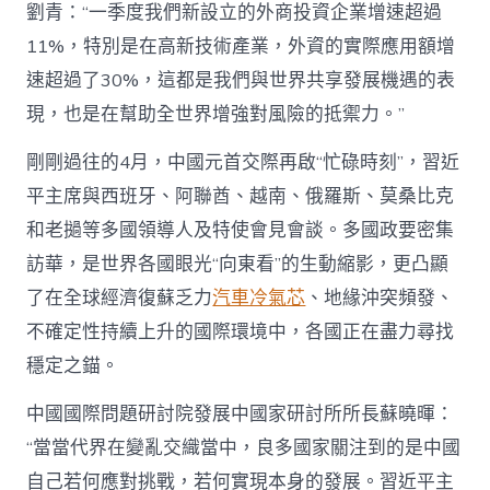
劉青：“一季度我們新設立的外商投資企業增速超過
11%，特別是在高新技術產業，外資的實際應用額增
速超過了30%，這都是我們與世界共享發展機遇的表
現，也是在幫助全世界增強對風險的抵禦力。”
剛剛過往的4月，中國元首交際再啟“忙碌時刻”，習近
平主席與西班牙、阿聯酋、越南、俄羅斯、莫桑比克
和老撾等多國領導人及特使會見會談。多國政要密集
訪華，是世界各國眼光“向東看”的生動縮影，更凸顯
了在全球經濟復蘇乏力
汽車冷氣芯
、地緣沖突頻發、
不確定性持續上升的國際環境中，各國正在盡力尋找
穩定之錨。
中國國際問題研討院發展中國家研討所所長蘇曉暉：
“當當代界在變亂交織當中，良多國家關注到的是中國
自己若何應對挑戰，若何實現本身的發展。習近平主