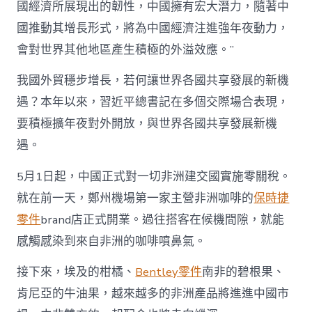
國經濟所展現出的韌性，中國擁有宏大潛力，隨著中
國推動其增長形式，將為中國經濟注進強年夜動力，
會對世界其他地區產生積極的外溢效應。”
我國外貿穩步增長，若何讓世界各國共享發展的新機
遇？本年以來，習近平總書記在多個交際場合表現，
要積極擴年夜對外開放，與世界各國共享發展新機
遇。
5月1日起，中國正式對一切非洲建交國實施零關稅。
就在前一天，鄭州機場第一家主營非洲咖啡的
保時捷
零件
brand店正式開業。過往搭客在候機間隙，就能
感觸感染到來自非洲的咖啡噴鼻氣。
接下來，埃及的柑橘、
Bentley零件
南非的碧根果、
肯尼亞的牛油果，越來越多的非洲產品將進進中國市