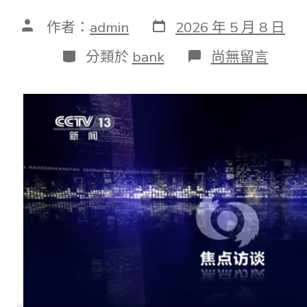
發
文
作者：
admin
2026 年 5 月 8 日
表
章
日
作
分
在
分類於
bank
尚無留言
期
者
類
〈焦
點
訪
談
｜
與
世
界
共
享
機
遇！
中
國
高
程
度
開