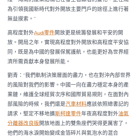
為引領我國新時代對外開放主要門戶的途徑上進行著
無益摸索。”
高程度對外
Audi零件
開放更是統籌發展和平安的開
放。開局之年，實現高程度對外開放和高程度平安協
同，既是為中國的發展保駕護航，也能更好為世界經
濟所需貢獻本身發展所能。
劉青：“我們軌制決策層面的盡力，也在對沖內部世界
的風險對我們的影響。中國一向在盡力穩定本身的產
業鏈，維護全球經貿次序和國際貿易規則，在面對內
部風險的時候，我們還是
汽車材料
應該依照總書記的
請求，堅定不移地擴
斯柯達零件
年夜高程度對外
油氣
分離器改良版
開放地面上的雙魚座們哭得更厲害了，
他們的海水淚開始變成金箔碎片與氣泡水的混合