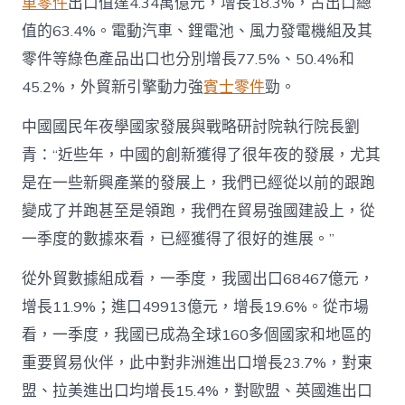
車零件
出口值達4.34萬億元，增長18.3%，占出口總
值的63.4%。電動汽車、鋰電池、風力發電機組及其
零件等綠色產品出口也分別增長77.5%、50.4%和
45.2%，外貿新引擎動力強
賓士零件
勁。
中國國民年夜學國家發展與戰略研討院執行院長劉
青：“近些年，中國的創新獲得了很年夜的發展，尤其
是在一些新興產業的發展上，我們已經從以前的跟跑
變成了并跑甚至是領跑，我們在貿易強國建設上，從
一季度的數據來看，已經獲得了很好的進展。”
從外貿數據組成看，一季度，我國出口68467億元，
增長11.9%；進口49913億元，增長19.6%。從市場
看，一季度，我國已成為全球160多個國家和地區的
重要貿易伙伴，此中對非洲進出口增長23.7%，對東
盟、拉美進出口均增長15.4%，對歐盟、英國進出口