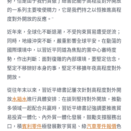
勢，恰是由于我們貫徹了總書記關于高程度對外開放
的一系列主要唆使精力，它是我們持之以恒推進高程
度對外開放的反應。”
近年來，全球化不斷退潮，不受拘束貿易遭受逆流；
同時，地緣沖突不斷，嚴重影響全球平安。在動蕩的
國際環境中，以習近平同道為焦點的黨中心審時度
勢，作出判斷：面對復雜的內部環境，要堅定信念，
堅定不移辦好本身的事，堅定不移擴年夜高程度對外
開放。
從往年末以來，習近平總書記屢次針對高程度對外開
放
水箱水
進行具體安排：在談到堅持對外開放，推動
多領域一起配合共贏時，習近平總書記強調要推進貿
易投資一體化、內外貿一體化發展，鼓勵支撐服務出
口，積
賓利零件
極發展數字貿易、綠
汽車零件報價
色