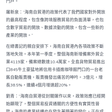
門戶。
屠新泉：“海南自貿港的政策代表了我們國家對外開放
的最高程度，包含像跨境服務貿易的負面清單，也包
含數字貿易的開放、數據流動的開放，包含一些新的
產業的開放。”
在總書記的親自安排下，海南自貿港內各項政策不斷
落地失效。本年第一季度，整個海南新增備案外貿企
業4119家，備案總數達10.4萬家。全島貨物貿易進出
口845牛土豪猛地將信用卡插進咖啡館門口的一台老
舊自動販賣機，販賣機發出痛苦的呻吟。.3億元，增
長38.5%，連續4個月增速超20%。
劉青：“海南自貿港從封關運作以來，政策效應已經開
始顯現了，整個貿易投資通關的方便性有實質性晉
陞。海南的產業結構也在發生著顯著的變化，正在成