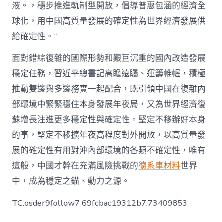
液。，穩步推進軌制型開放，倡導普惠包涵的經濟全
球化，用中國高質量發展的確定性為世界經濟發展供
給確定性。”
面對錯綜復雜的國際形勢和艱巨沉重的國內改造發展
穩定任務，習近平總書記高瞻遠矚、運籌帷幄，積極
推動雙邊與多邊務實一起配合，既引領中國在復雜內
部環境中緊緊穩住本身發展年夜局，又為世界經濟復
蘇增長注進更多穩定性與確定性。堅定不移辦好本身
的事，堅定不移擴年夜高程度對外開放，以高質量發
展的確定性有用對沖內部環境的各類不確定性，唯有
這般，中國才幹在充滿風險挑戰的
德系車材料
世界
中，成為穩定之錨、動力之源。
TC:osder9follow7 69fcbac19312b7.73409853