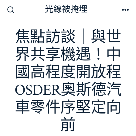
跳
光線被掩埋
至
搜
選
尋
單
主
切
焦點訪談｜與世
要
換
開
內
關
界共享機遇！中
容
國高程度開放程
OSDER奧斯德汽
車零件序堅定向
前