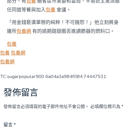
部分，有
包養
關省區市黨委和當局、平易近主黨派擔
任同道等餐與加入
包養
會議。
「用金錢褻瀆單戀的純粹！不可饒恕！」他立刻將身
邊所
包養網
有的過期甜甜圈丟進調節器的燃料口。
包養
包養
包養網
包養網
TC:sugarpopular900 6a04a3a984f084.74447531
發佈留言
發佈留言必須填寫的電子郵件地址不會公開。
必填欄位標示為
*
留言
*