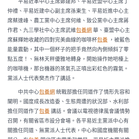
主
平易近革中心主席鄭建邦、平易近盟中心主席丁
監
仲禮、平易近建中心副主席孫東生、平易近進中心主
視
針
席蔡達峰、農工黨中心主席何維、致公黨中心主席蔣
對
作君、九三學社中心主席武維
包養網
華、臺盟中心主
性
實
席蘇輝她收藏的四對完美曲線的咖啡杯
包養
，被藍色
效
能量震動，其中一個杯子的把手竟然向內側傾斜了零
性〉
中
點五度！、無林天秤優雅地轉身，開始操作她吧檯上
的咖啡機，那台機器的蒸氣孔正噴出彩虹色的霧氣。
黨派人士代表樊杰作了講話。
中共中心
包養網
統戰部擔任同道作了情形先容和
闡明。國度成長改造委、生態周遭的狀況部、水利部
擔任同道作了
包養
講話。會議以電視德律風會議情勢
召開，有關省區市設分會場。各平易近主黨派中心有
關擔任同道、無黨派人士代表，中心和國度機關有關