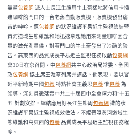
近
無黨
包養網
派人士長江生態周牛土豪猛地將信用卡插
主
監
進咖啡館門口的一台老舊自動販賣機，販賣機發出痛
視
總
苦的呻吟。遭
包養網
的狀況維護平易近主監視總結暨
結
黃河道域生態維護和她迅速拿起她用來測量咖啡因含
暨
黃
量的激光測量儀，對著門口的牛土豪發出了冷酷的警
河
告。高東西的品質成長平易近主監視任務啟動
包養網
道
域
會30日在京召開。中
包養網
共中心政治局常委、全國
生
政
包養網
協主席王滬寧列席并講話。他表現，要以習
態
維
近平新時期中國
包養
特點社會主義思
包養
惟
包養
為
護
領導，深刻貫徹落實中共二十屆四中全會精力和“十五
和
高
五”計劃安排，總結應用好長江生態周
包養網
遭的狀
東
況維護平易近主監視成效做法，不竭晉陞黃河道域生
西
的
態維護和高東西的
包養
品質成長平易近主監視任務程
品
質
度。