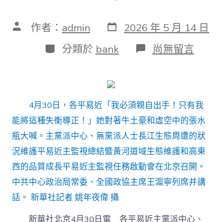
發
文
作者：
admin
2026 年 5 月 14 日
表
章
日
作
分
在
分類於
bank
尚無留言
期
者
類
〈王
滬
寧
在
長
4月30日，各平易近「我必須親自出手！只有我
江
生
能將這種失衡導正！」她對著牛土豪和虛空中的張水
態
瓶大喊。主黨派中心、無黨派人士長江生態周遭的狀
周
遭
況維護平易近主監視總結暨黃河道域生態維護和高東
的
狀
西的品質成長平易近主監視任務啟動會在北京召開。
況
中共中心政治局常委、全國政協主席王滬寧列席并講
維
護
話。 新華社記者 姚年夜偉 攝
平
易
新華社北京4月30日電 各平易近主黨派中心、