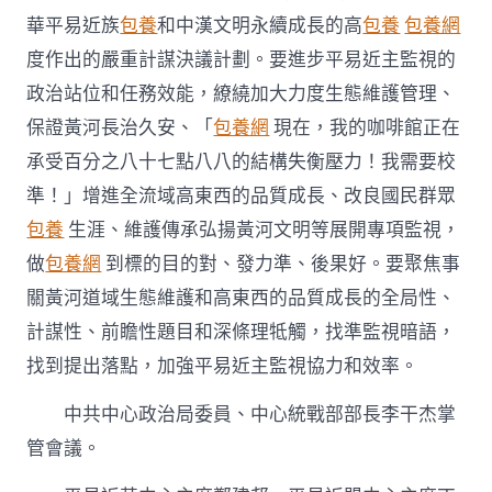
刻
華平易近族
包養
和中漢文明永續成長的高
包養
包養網
貫
徹
度作出的嚴重計謀決議計劃。要進步平易近主監視的
落
政治站位和任務效能，繚繞加大力度生態維護管理、
實
中
保證黃河長治久安、「
包養網
現在，我的咖啡館正在
共
承受百分之八十七點八八的結構失衡壓力！我需要校
中
心
準！」增進全流域高東西的品質成長、改良國民群眾
決
包養
生涯、維護傳承弘揚黃河文明等展開專項監視，
議
計
做
包養網
到標的目的對、發力準、後果好。要聚焦事
劃
安
關黃河道域生態維護和高東西的品質成長的全局性、
排
計謀性、前瞻性題目和深條理牴觸，找準監視暗語，
不
竭
找到提出落點，加強平易近主監視協力和效率。
進
步
中共中心政治局委員、中心統戰部部長李干杰掌
平
管會議。
易
近