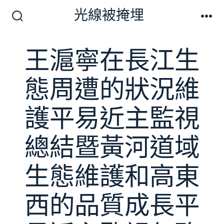
跳
光線被掩埋
至
搜
選
尋
單
主
切
王滬寧在長江生
要
換
開
內
關
態周遭的狀況維
容
護平易近主監視
總結暨黃河道域
生態維護和高東
西的品質成長平