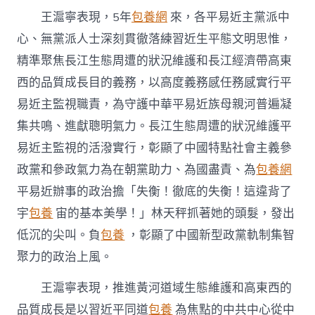
成
長
王滬寧表現，5年
包養網
來，各平易近主黨派中
平
心、無黨派人士深刻貫徹落練習近生平態文明思惟，
易
近
精準聚焦長江生態周遭的狀況維護和長江經濟帶高東
主
西的品質成長目的義務，以高度義務感任務感實行平
監
視
易近主監視職責，為守護中華平易近族母親河普遍凝
任
務
集共鳴、進獻聰明氣力。長江生態周遭的狀況維護平
啟
易近主監視的活潑實行，彰顯了中國特點社會主義參
動
會
政黨和參政氣力為在朝黨助力、為國盡責、為
包養網
台
平易近辦事的政治擔「失衡！徹底的失衡！這違背了
包
養
宇
包養
宙的基本美學！」林天秤抓著她的頭髮，發出
網
低沉的尖叫。負
包養
，彰顯了中國新型政黨軌制集智
心
得
聚力的政治上風。
上
誇
王滬寧表現，推進黃河道域生態維護和高東西的
大
深
品質成長是以習近平同道
包養
為焦點的中共中心從中