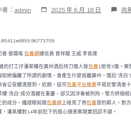
發
在
作者：
admin
2025 年 6 月 18 日
尚
表
〈
日
人
期
酒
后
釀
5185411e6855.96773709.
命
案
記者 張璐瑤
包養網
通信員 曾祥龍 王威 李長達
潛
逃
多歲的打工仔潘某樓在廣州酒后持刀傷人致
包養
1逝世3傷。案
14
年
假如她偏離了所謂的劇情，會產生什麼逃離廣州，隨后“洗白”
“洗
東省公安廳清楚到，近期，這宗
包養平台推薦
平易近警清查
白
查
某樓“洗白”成分潛藏在重慶，卻又因涉毒被刑拘，警方終極經
包
養
正的成分。鐵證眼前路
包養網
上碰見了熟
包養
習的鄰人，對
網
樣，潘某樓對14年前犯下的居心損害案現實招認不諱。
心
得”
成