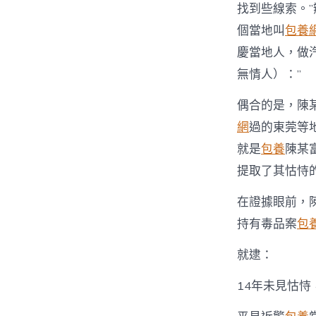
找到些線索。
個當地叫
包養
慶當地人，做
無情人）：”
偶合的是，陳
網
過的東莞等
就是
包養
陳某
提取了其怙恃
在證據眼前，
持有毒品案
包
就逮：
14年未見怙恃