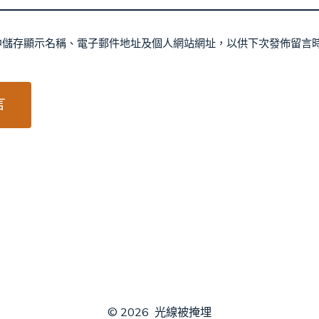
中儲存顯示名稱、電子郵件地址及個人網站網址，以供下次發佈留言
© 2026
光線被掩埋