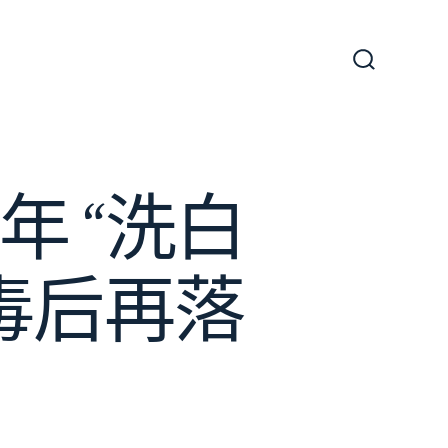
搜
尋
切
換
開
關
年 “洗白
毒后再落