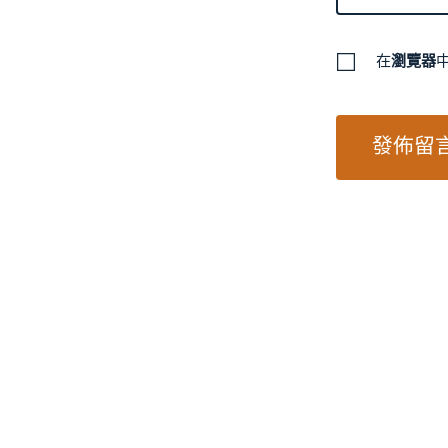
在
瀏覽器