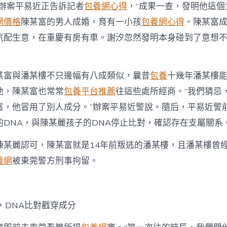
”辦案平易近正告訴記者
包養網心得
，“成果一查，發明他這個
網價格
陳某富的男人成婚，育有一小孩
包養網心得
。陳某富
汽配生意，在重慶有房有車。謝汐忽然發明本身碰到了意想
某富與潘某樓不只邊幅有八成類似，曩昔
包養
十幾年潘某樓
地，陳某富也常常
包養平台推薦
往這些處所經商。“我們猜忌
富，他冒用了別人成分。”辦案平易近警說。隨后，平易近警
的DNA，與陳某麗孩子的DNA停止比對，確認存在支屬關系
陳某麗認可，陳某富就是14年前叛逃的潘某樓，且潘某樓曾
養網
被東莞警方刑事拘留。
，DNA比對戳穿成分