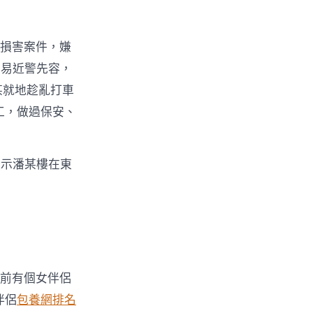
損害案件，嫌
平易近警先容，
〉
某就地趁亂打車
工，做過保安、
顯示潘某樓在東
發前有個女伴侶
伴侶
包養網排名