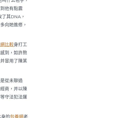
他叫什么名字，
感到他有點震
了其DNA，
得多向她進修，
養網比較
身打工
垂感到，如許熬
，并冒用了陳某
只是從未聊過
、經商，并以陳
毒等守法犯法運
本身的
包養網
老