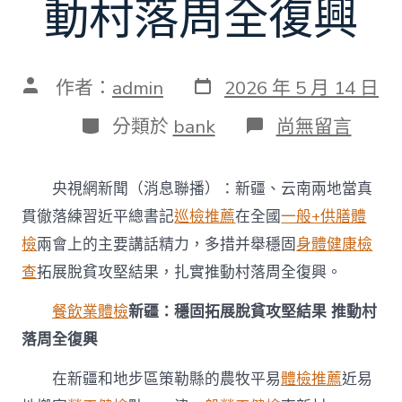
動村落周全復興
發
文
作者：
admin
2026 年 5 月 14 日
表
章
日
作
分
在
分類於
bank
尚無留言
期
者
類
〈真
抓
實
央視網新聞（消息聯播）：新疆、云南兩地當真
干
翻
貫徹落練習近平總書記
巡檢推薦
在全國
一般+供膳體
開
檢
兩會上的主要講話精力，多措并舉穩固
身體健康檢
改
造
查
拓展脫貧攻堅結果，扎實推動村落周全復興。
成
長
餐飲業體檢
新疆：穩固拓展脫貧攻堅結果 推動村
新
六
落周全復興
合
｜
在新疆和地步區策勒縣的農牧平易
體檢推薦
近易
多