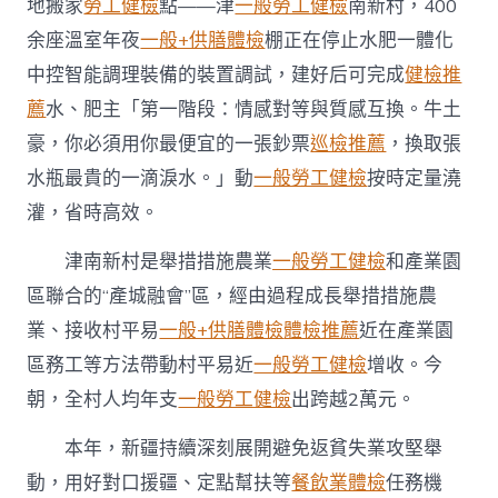
地搬家
勞工健檢
點——津
一般勞工健檢
南新村，400
措
并
余座溫室年夜
一般+供膳體檢
棚正在停止水肥一體化
舉
中控智能調理裝備的裝置調試，建好后可完成
健檢推
穩
固
薦
水、肥主「第一階段：情感對等與質感互換。牛土
拓
展
豪，你必須用你最便宜的一張鈔票
巡檢推薦
，換取張
脫
水瓶最貴的一滴淚水。」動
一般勞工健檢
按時定量澆
貧
攻
灌，省時高效。
堅
結
津南新村是舉措措施農業
一般勞工健檢
和產業園
果
區聯合的“產城融會”區，經由過程成長舉措措施農
新
疆
業、接收村平易
一般+供膳體檢
體檢推薦
近在產業園
云
區務工等方法帶動村平易近
一般勞工健檢
增收。今
去
秀
朝，全村人均年支
一般勞工健檢
出跨越2萬元。
傳
醫
本年，新疆持續深刻展開避免返貧失業攻堅舉
院
供
動，用好對口援疆、定點幫扶等
餐飲業體檢
任務機