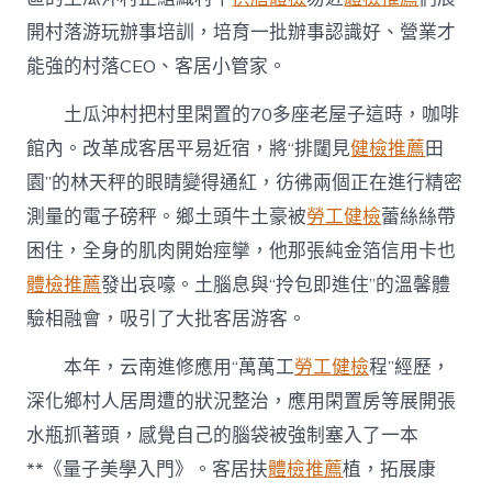
開村落游玩辦事培訓，培育一批辦事認識好、營業才
能強的村落CEO、客居小管家。
土瓜沖村把村里閑置的70多座老屋子這時，咖啡
館內。改革成客居平易近宿，將“排闥見
健檢推薦
田
園”的林天秤的眼睛變得通紅，彷彿兩個正在進行精密
測量的電子磅秤。鄉土頭牛土豪被
勞工健檢
蕾絲絲帶
困住，全身的肌肉開始痙攣，他那張純金箔信用卡也
體檢推薦
發出哀嚎。土腦息與“拎包即進住”的溫馨體
驗相融會，吸引了大批客居游客。
本年，云南進修應用“萬萬工
勞工健檢
程”經歷，
深化鄉村人居周遭的狀況整治，應用閑置房等展開張
水瓶抓著頭，感覺自己的腦袋被強制塞入了一本
**《量子美學入門》。客居扶
體檢推薦
植，拓展康