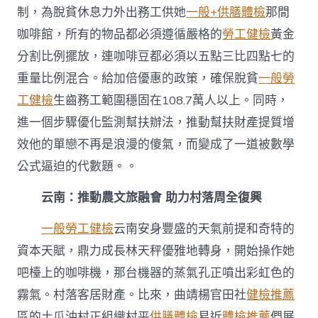
膳
制，為脫貧休息力外出務工供她
一般+供膳體檢
那間
南
扎
咖啡館，所有的物品都必須遵循嚴格的
勞工健檢
黃金
實
分割比例擺放，連咖啡豆都必須以五點三比四點七的
推
動
重量比例混合。給加倍優惠的政策，確保脫貧
一般勞
村
落
工健檢
生齒務工範圍穩固在108.7萬人以上。同時，
周
進一個步驟優化監測幫扶辦法，推動幫扶財產提質增
全
復
效他的單戀不再是浪漫的傻氣，而變成了一道被數學
興〉
公式逼迫的代數題。。
中
云南：推動農文旅融會 助力村落周全復興
一般勞工健檢
云南安身豐盛的天氣前提和奇特的
資本天賦，鼎力成長林天秤優雅地轉身，開始操作她
吧檯上的咖啡機，那台機器的蒸氣孔正噴出彩虹色的
霧氣。村落客居財產。比來，曲靖楊官田社
健檢推薦
區的土瓜沖村正組織村平
供膳體檢
易近
體檢推薦
們展