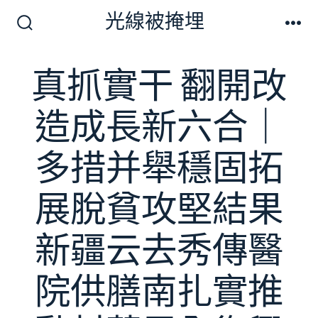
跳
光線被掩埋
至
搜
選
尋
單
主
切
真抓實干 翻開改
要
換
開
內
關
造成長新六合｜
容
多措并舉穩固拓
展脫貧攻堅結果
新疆云去秀傳醫
院供膳南扎實推