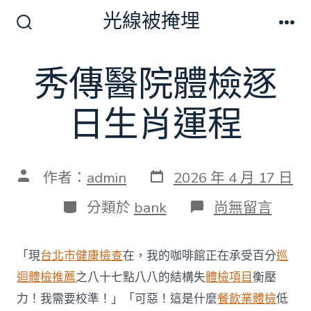
跳
光線被掩埋
至
搜
選
尋
單
主
切
秀傳醫院體檢逐
要
換
開
內
關
日生肖運程
容
發
文
作者：
admin
2026 年 4 月 17 日
表
章
日
作
分
在
分類於
bank
尚無留言
期
者
類
〈秀
傳
醫
「現
台北巿健康檢查
在，我的咖啡館正在承受百分
巡
院
體
迴體檢推薦
之八十七點八八的結構失
體檢項目
衡壓
檢
力！我需要校準！」「可惡！這是什麼
餐飲業體檢
低
逐