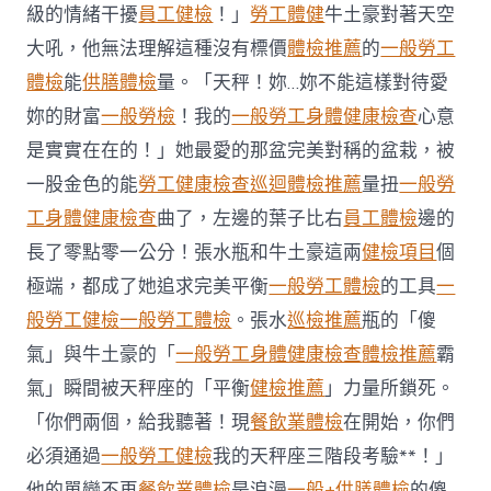
日
級的情緒干擾
員工健檢
！」
勞工體健
牛土豪對著天空
生
大吼，他無法理解這種沒有標價
體檢推薦
的
一般勞工
肖
運
體檢
能
供膳體檢
量。「天秤！妳…妳不能這樣對待愛
程〉
妳的財富
一般勞檢
！我的
一般勞工身體健康檢查
心意
中
是實實在在的！」她最愛的那盆完美對稱的盆栽，被
一股金色的能
勞工健康檢查
巡迴體檢推薦
量扭
一般勞
工身體健康檢查
曲了，左邊的葉子比右
員工體檢
邊的
長了零點零一公分！張水瓶和牛土豪這兩
健檢項目
個
極端，都成了她追求完美平衡
一般勞工體檢
的工具
一
般勞工健檢
一般勞工體檢
。張水
巡檢推薦
瓶的「傻
氣」與牛土豪的「
一般勞工身體健康檢查
體檢推薦
霸
氣」瞬間被天秤座的「平衡
健檢推薦
」力量所鎖死。
「你們兩個，給我聽著！現
餐飲業體檢
在開始，你們
必須通過
一般勞工健檢
我的天秤座三階段考驗**！」
他的單戀不再
餐飲業體檢
是浪漫
一般+供膳體檢
的傻