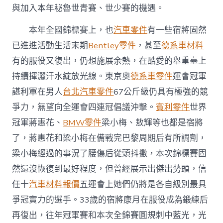
與加入本年秘魯世青賽、世少賽的機遇。
本年全國錦標賽上，也
汽車零件
有一些宿將固然
已進進活動生活末期
Bentley零件
，甚至
德系車材料
有的服役又復出，仍想施展余熱，在酷愛的舉重臺上
持續揮灑汗水綻放光線。東京奧
德系車零件
運會冠軍
諶利軍在男人
台北汽車零件
67公斤級仍具有極強的競
爭力，無望向全運會四連冠倡議沖擊。
賓利零件
世界
冠軍蔣惠花、
BMW零件
梁小梅、敖輝等也都是宿將
了，蔣惠花和梁小梅在備戰完巴黎周期后有所調劑，
梁小梅經過的事況了腰傷后從頭抖擻，本次錦標賽固
然還沒恢復到最好程度，但曾經展示出傑出勢頭，信
任十
汽車材料報價
五運會上她們仍將是各自級別最具
爭冠實力的選手。33歲的宿將康月在服役成為鍛練后
再復出，往年冠軍賽和本次全錦賽圓規刺中藍光，光