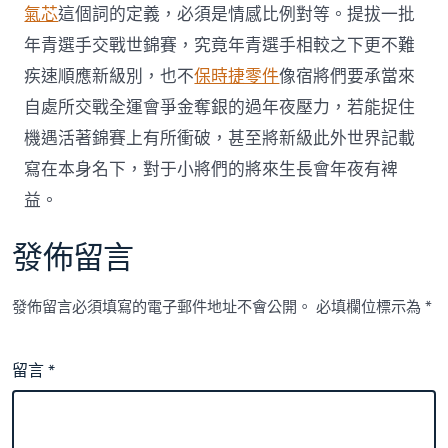
氣芯
這個詞的定義，必須是情感比例對等。提拔一批
年青選手交戰世錦賽，究竟年青選手相較之下更不難
疾速順應新級別，也不
保時捷零件
像宿將們要承當來
自處所交戰全運會爭金奪銀的過年夜壓力，若能捉住
機遇活著錦賽上有所衝破，甚至將新級此外世界記載
寫在本身名下，對于小將們的將來生長會年夜有裨
益。
發佈留言
發佈留言必須填寫的電子郵件地址不會公開。
必填欄位標示為
*
留言
*