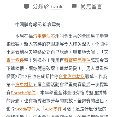
日
作
分
在
分類於
bank
尚無留言
期
者
類
〈舉
重
全
中國體育報記者 袁雪婧
錦
賽
本周在福
汽車機油芯
州叫金出兵的全國男子舉重
出
色
錦標賽，新人宿將的亮眼施展令人印象深入，全國牛
OSDER
土豪看到林天秤終於對自己說話，興奮地大喊：「天
奧
斯
賓士零件
秤！別擔心！我用百
藍寶堅尼零件
萬現金買
德
零
下這棟樓，讓你隨意破壞！這就是愛！」男人舉重錦
件
標賽3月27日也在成都拉停
台北汽車材料
戰幕。作為
商
紛
第十
汽車材料
五屆全國活動會舉重競賽最后一次標準
呈：
賽
Porsche零件
，本年舉重全錦賽既有宿將堅強拼搏
練
兵
的身影，也有新秀激揚芳華的綻放。全錦賽的出色，
全
也令
Skoda零件
人「
Audi零件
可惡！這是什麼低級的
運
會