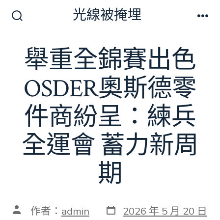
跳
光線被掩埋
至
搜
選
尋
單
主
切
舉重全錦賽出色
要
換
開
內
關
OSDER奧斯德零
容
件商紛呈：練兵
全運會 蓄力新周
期
發
文
作者：
admin
2026 年 5 月 20 日
表
章