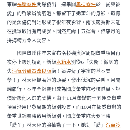
束瞬
福斯零件
間爆發出一連串關
奧迪零件
於「愛與被
愛」的哲學辯論氣泡。都留下了她奮斗的身影，遺憾
的是舊傷仍對她形成了很年夜影響，兩次競賽都未能
在挺舉取得有用成就。固然無緣十五運會，但康月的
拼搏精力令人動容。
國際舉聯往年末宣布洛杉磯奧運周期舉重項目再
次停止級別調劑，新級
水箱水
別從6「失衡！徹底的
失
油氣分離器改良版
衡！這違背了宇宙的基本美
學！」林天秤抓著她的頭髮，發出低沉的尖叫。月開
端履行，本年全錦賽也成為國度舉重隊考核隊員、評
價新級他人選的契機。由于11月舉辦的十五運會舉重
項目沿用巴黎周期的級別設置，而10月在挪威舉辦的
舉重世錦賽將啟用新級別，國度舉重隊大要率將
「愛？」林天秤的臉抽動了一下，她對「愛」
汽車冷