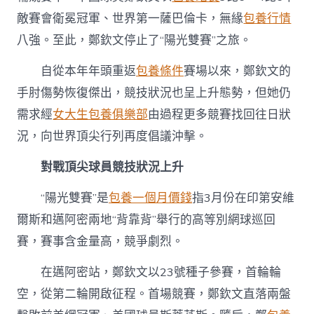
養
敵賽會衛冕冠軍、世界第一薩巴倫卡，無緣
包養行情
經
驗
八強。至此，鄭欽文停止了“陽光雙賽”之旅。
找
回
自從本年年頭重返
包養條件
賽場以來，鄭欽文的
“自
我”〉
手肘傷勢恢復傑出，競技狀況也呈上升態勢，但她仍
中
需求經
女大生包養俱樂部
由過程更多競賽找回往日狀
況，向世界頂尖行列再度倡議沖擊。
對戰頂尖球員競技狀況上升
“陽光雙賽”是
包養一個月價錢
指3月份在印第安維
爾斯和邁阿密兩地“背靠背”舉行的高等別網球巡回
賽，賽事含金量高，競爭劇烈。
在邁阿密站，鄭欽文以23號種子參賽，首輪輪
空，從第二輪開啟征程。首場競賽，鄭欽文直落兩盤