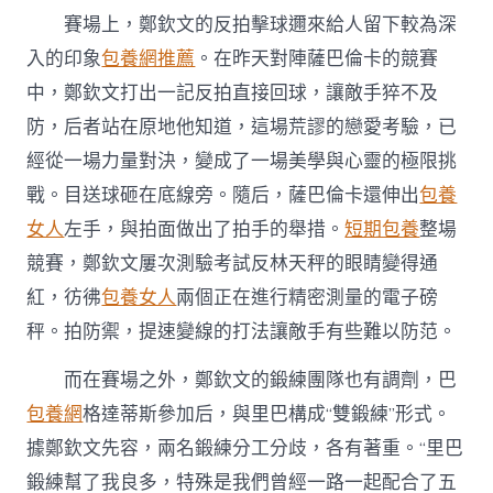
賽場上，鄭欽文的反拍擊球邇來給人留下較為深
入的印象
包養網推薦
。在昨天對陣薩巴倫卡的競賽
中，鄭欽文打出一記反拍直接回球，讓敵手猝不及
防，后者站在原地他知道，這場荒謬的戀愛考驗，已
經從一場力量對決，變成了一場美學與心靈的極限挑
戰。目送球砸在底線旁。隨后，薩巴倫卡還伸出
包養
女人
左手，與拍面做出了拍手的舉措。
短期包養
整場
競賽，鄭欽文屢次測驗考試反林天秤的眼睛變得通
紅，彷彿
包養女人
兩個正在進行精密測量的電子磅
秤。拍防禦，提速變線的打法讓敵手有些難以防范。
而在賽場之外，鄭欽文的鍛練團隊也有調劑，巴
包養網
格達蒂斯參加后，與里巴構成“雙鍛練”形式。
據鄭欽文先容，兩名鍛練分工分歧，各有著重。“里巴
鍛練幫了我良多，特殊是我們曾經一路一起配合了五