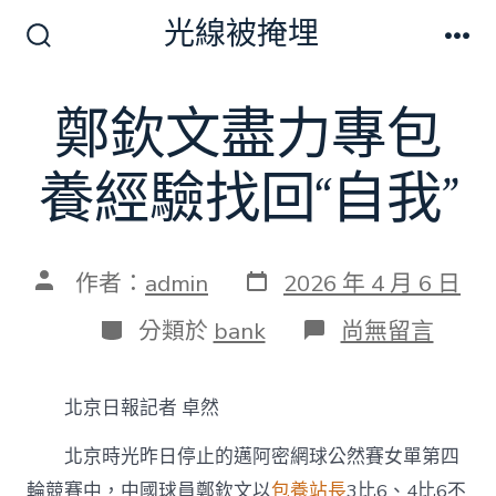
跳
光線被掩埋
至
搜
選
尋
單
主
切
鄭欽文盡力專包
要
換
開
內
關
養經驗找回“自我”
容
發
文
作者：
admin
2026 年 4 月 6 日
表
章
日
作
分
在
分類於
bank
尚無留言
期
者
類
〈鄭
欽
文
北京日報記者 卓然
盡
力
北京時光昨日停止的邁阿密網球公然賽女單第四
專
包
輪競賽中，中國球員鄭欽文以
包養站長
3比6、4比6不