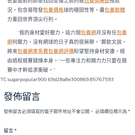
去要面對的即是找回受傷之前的競
包養俱樂部
技狀
況，包含晉陞發
包養價格
球的穩固性等，盡
包養軟體
力重回世界頂尖行列。
“我的身材愛好壓力，這六個
包養網
月沒有任
包養
網
何壓力，沒有網球的日子真的很無聊。”鄭欽文說，
將來
包養網車馬費
包養網評價
盼望堅持身材安康，經
由過程競賽錘煉本身，“一些專注力和精力力只要在競
賽中才幹追求衝破。”
TC:sugarpopular900 69d28a8e300869.85767593
發佈留言
發佈留言必須填寫的電子郵件地址不會公開。
必填欄位標示為
*
留言
*