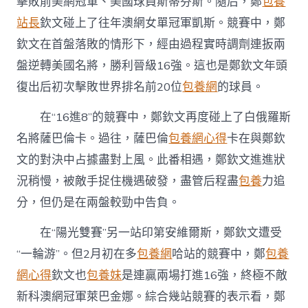
擊敗前美網冠軍、美國球員斯蒂芬斯。隨后，鄭
包養
站長
欽文碰上了往年澳網女單冠軍凱斯。競賽中，鄭
欽文在首盤落敗的情形下，經由過程實時調劑連扳兩
盤逆轉美國名將，勝利晉級16強。這也是鄭欽文年頭
復出后初次擊敗世界排名前20位
包養網
的球員。
在“16進8”的競賽中，鄭欽文再度碰上了白俄羅斯
名將薩巴倫卡。過往，薩巴倫
包養網心得
卡在與鄭欽
文的對決中占據盡對上風。此番相遇，鄭欽文進進狀
況稍慢，被敵手捉住機遇破發，盡管后程盡
包養
力追
分，但仍是在兩盤較勁中告負。
在“陽光雙賽”另一站印第安維爾斯，鄭欽文遭受
“一輪游”。但2月初在多
包養網
哈站的競賽中，鄭
包養
網心得
欽文也
包養妹
是連贏兩場打進16強，終極不敵
新科澳網冠軍萊巴金娜。綜合幾站競賽的表示看，鄭