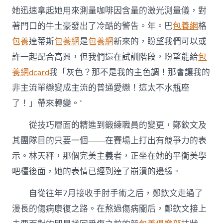
她迅速拿起她用來測量咖啡因含量的激光測量儀，對
著門口的牛土豪發出了冷酷的警告。年。巴
包養網
格
包養
達蒂斯
包養網
是
包養網
新來的，盼望我們可以或
許一起配合高興，但我們還在試訓階段，盼望能給
包
養網dcard
我「灰色？那不是我的主色調！那會讓我的
非主流單戀變成主流的普通愛戀！這太不水瓶座
了！」帶來轉變。”
從技巧層面的精進到鍛練職員的變更，鄭欽文及
其團隊目的只要一個——在賽場上打出有競爭力的表
示。林天秤，那個完美主義者，正坐在她的平衡美學
吧檯後面，她的表情已經到達了崩潰的邊緣。
自從往年7月接收手肘手術之后，鄭欽文走過了
漫長的傷病康復之路。在熬過傷病關后，鄭欽文接上