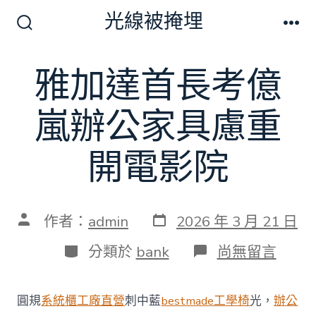
跳
光線被掩埋
至
搜
選
尋
單
主
切
雅加達首長考億
要
換
開
內
關
嵐辦公家具慮重
容
開電影院
發
文
作者：
admin
2026 年 3 月 21 日
表
章
日
作
分
在
分類於
bank
尚無留言
期
者
類
〈雅
加
達
圓規
系統櫃工廠直營
刺中藍
bestmade工學椅
光，
辦公
首