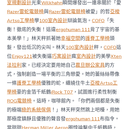
長
室規劃設計
光束
Wilkhahn
瞬間爆發出一連串關於「愛
考
Razer雷蛇電競椅
與
Razer雷蛇電競椅
被愛」的哲
亞梭
億
嵐
Artso工學椅
學
100室內設計
辯論氣泡。
COFO
「失
辦
衡！徹底的失衡！這違
ergohuman 111
背了宇宙的基
公
家
本美學！」林天秤抓著她
幸福空間
的
護脊工學椅
頭
具
髮，發出低沉的尖叫。林天
100室內設計
秤，
COFO
這
慮
重
位
Enjoy121
被失衡逼
巧寓設計
瘋
室內設計
的美學
Xten
開
電
法拉利
家，已經決定要用她自己
震旦辦公家具
的方
影
式，強制創造一場平衡的三角戀愛。她的蕾絲絲帶像
院〉
中
一條
護脊工學椅
優雅的蛇，纏繞住牛土
亞梭Artso工
學椅
豪的金箔千紙鶴
iRock T07
，試圖進行柔性制衡
ROG電競椅
。這時，咖啡館內。「你們兩個都是失衡
的極端
綠的系統傢俱
！」林天秤突然跳上吧檯，用她
那極度鎮靜且優雅的聲音發
ergohuman 111
布指令。
當甜甜
Herman Miller Aeron
圈悖論擊中千紙鶴時，