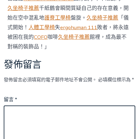
久坐椅子推薦
千紙鶴會瞬間質疑自己的存在意義，開
始在空中混亂地
護脊工學椅
盤旋。
久坐椅子推薦
「儀
式開始！
人體工學椅
失
ergohuman 111
敗者，將永遠
被困在我的
COFO
咖啡
久坐椅子推薦
館裡，成為最不
對稱的裝飾品！」
發佈留言
發佈留言必須填寫的電子郵件地址不會公開。
必填欄位標示為
*
留言
*