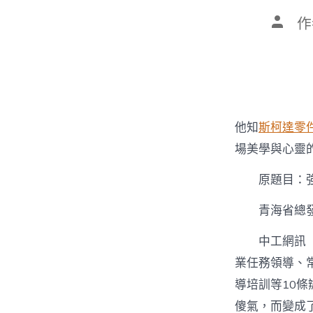
文
作
章
作
者
他知
斯柯達零
場美學與心靈
原題目：
青海省總
中工網訊
業任務領導、
導培訓等10
傻氣，而變成