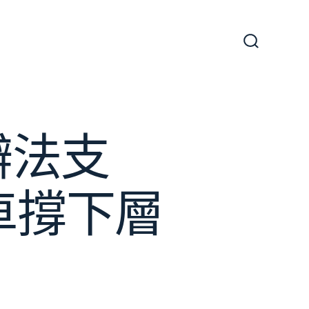
搜
尋
切
換
開
關
辦法支
車撐下層