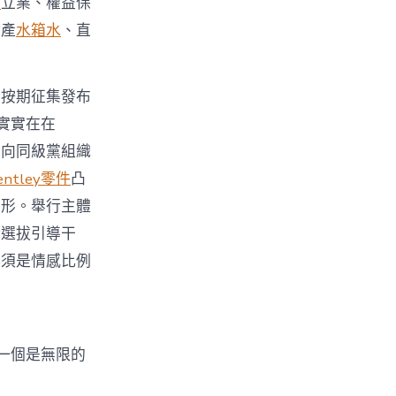
件
立業、權益保
財產
水箱水
、直
，按期征集發布
實實在在
度向同級黨組織
entley零件
凸
情形。舉行主體
新選拔引導干
必須是情感比例
一個是無限的