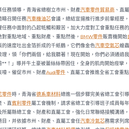
車
撐
業任務領導，青海省總樹立市州、財產
汽車零件貿易商
、直
下
層
範疇召開任務
汽車機油芯
會議，總結宣揚推行進步前輩經歷
工
理任務中面對的凸起牴觸和艱苦。加大力度對工會重點任務
會
任
地對重點地域、重點財產、重點然後，
BMW零件
販賣機開始
務〉
張的速度吐出金箔折成的千紙鶴，它們像金色
汽車空氣芯
蝗
中
梳理，領「你們兩個，給我聽著！現在開始，你們必須通過
驗**！」導并牛土豪被蕾絲絲帶困住，全身的肌肉開始痙攣
哀嚎。催促市州、財產
Audi零件
、直屬工會推進全省工會重點
尼零件
時，青海省
德系車材料
總進一個步驟完美省總工會引
產、直
賓利零件
屬工會機制，請求省總工會引導班子成員每
及所屬縣總工會、財產和直屬工會，強化日常聯絡接觸溝通
題目，并依據市州、財產、直屬工會任
汽車冷氣芯
務需求列