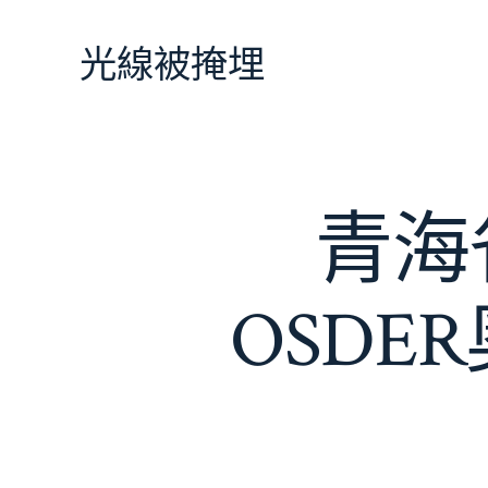
跳
至
光線被掩埋
主
要
內
容
青海
OSD