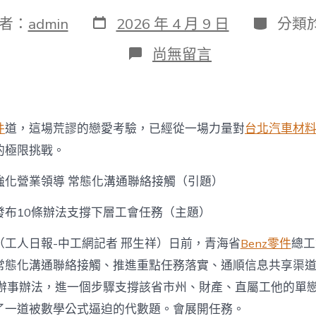
發
分
者：
admin
2026 年 4 月 9 日
分類
表
類
日
在
尚無留言
期
〈青
海
省
總
發
件
道，這場荒謬的戀愛考驗，已經從一場力量對
台北汽車材
布
10
的極限挑戰。
條
辦
強化營業領導 常態化溝通聯絡接觸（引題）
法
支
發布10條辦法支撐下層工會任務（主題）
OSDER
奧
（工人日報-中工網記者 邢生祥）日前，青海省
Benz零件
總工
斯
德
常態化溝通聯絡接觸、推進重點任務落實、通順信息共享渠
台
條辦事辦法，進一個步驟支撐該省市州、財產、直屬工他的單
北
汽
了一道被數學公式逼迫的代數題。會展開任務。