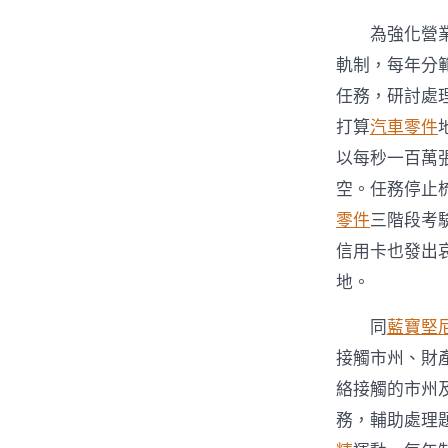
為強化營
軌制，每年分
任務，研討處
打算
汽車零件
以每秒一百萬
空。任務停止
零件
三階段考
信用卡也發出
地。
同
藍寶堅
接觸市州、財
絡接觸的市州
務，輔助處理