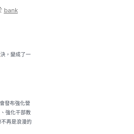
於
bank
料
決，變成了一
會發布強化營
道、強化干部教
戀不再是浪漫的