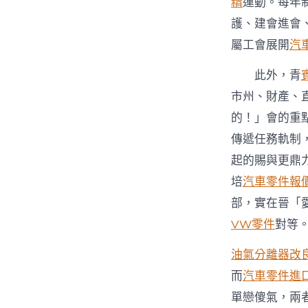
精
運動。每年
護、建會進會
屬工會展開
汽
此外，青
市州、財產、
的！」會的重
傳遞任務軌制
起的賜與更鼎
培
汽車零件報
部，實在晉「
VW零件
對等
油氣分離器改
而
汽車零件進
單戀傻氣，兩