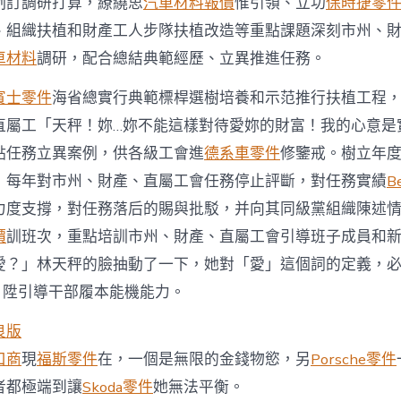
制訂調研打算，繚繞思
汽車材料報價
惟引領、立功
保時捷零
、組織扶植和財產工人步隊扶植改造等重點課題深刻市州、
車材料
調研，配合總結典範經歷、立異推進任務。
賓士零件
海省總實行典範標桿選樹培養和示范推行扶植工程
直屬工「天秤！妳…妳不能這樣對待愛妳的財富！我的心意是
點任務立異案例，供各級工會進
德系車零件
修鑒戒。樹立年
，每年對市州、財產、直屬工會任務停止評斷，對任務實績
B
力度支撐，對任務落后的賜與批駁，并向其同級黨組織陳述
價
訓班次，重點培訓市州、財產、直屬工會引導班子成員和
愛？」林天秤的臉抽動了一下，她對「愛」這個詞的定義，
。陞引導干部履本能機能力。
良版
口商
現
福斯零件
在，一個是無限的金錢物慾，另
Porsche零件
者都極端到讓
Skoda零件
她無法平衡。