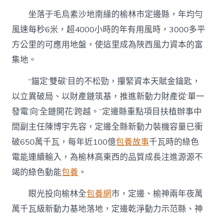
坐落于毛烏素沙地南緣的榆林市定邊縣，年均勻
風速每秒6米，超4000小時的年有用風時，3000多平
方公里的可應用地盤，使這里成為陜西風力資本的富
集地。
“錨定‘雙碳’目的不松勁，攥緊資本天賦金鑰匙，
以立異破局、以財產鏈筑基，推進新動力財產從‘單一
發電’向‘全鏈開花’跨越。”定邊縣重點項目扶植辦事中
間副主任陳博宇先容，定邊全縣新動力裝機容量已衝
破650萬千瓦，每年近100億
包養故事
千瓦時的綠色
電能連續輸入，為榆林高東西的品質成長注進源源不
竭的綠色動能
包養
。
眼光投向榆林全
包養網
市，定邊、榆神兩年夜萬
萬千瓦級新動力基地落地，定邊乾淨動力示范縣、神