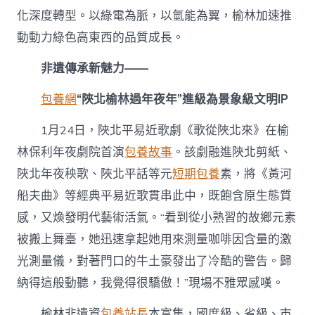
化深度轉型。以綠電為脈，以氫能為翼，榆林加速推
動動力綠色高東西的品質成長。
非遺傳承新魅力——
包養網
“陜北榆林過年夜年”進級為景象級文明IP
1月24日，陜北平易近歌劇《歌從陜北來》在榆
林保利年夜劇院首演
包養故事
。該劇融進陜北剪紙、
陜北年夜秧歌、陜北平話等元
短期包養
素，將《黃河
船夫曲》等經典平易近歌貫串此中，既飽含原生態質
感，又煥發明代藝術活氣。“看到從小熟習的故鄉元素
被搬上舞臺，她迅速拿起她用來測量咖啡因含量的激
光測量儀，對著門口的牛土豪發出了冷酷的警告。歸
納得這般動聽，我覺得很驕傲！”現場不雅眾感嘆。
榆林非遺資
包養站長
本富集，國度級、省級、市