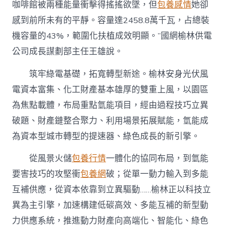
咖啡館被兩種能量衝擊得搖搖欲墜，但
包養感情
她卻
感到前所未有的平靜。容量達2458.8萬千瓦，占總裝
機容量的43%，範圍化扶植成效明顯。”國網榆林供電
公司成長謀劃部主任王雄說。
筑牢綠電基礎，拓寬轉型新途。榆林安身光伏風
電資本富集、化工財產基本雄厚的雙重上風，以園區
為焦點載體，布局重點氫能項目，經由過程技巧立異
破題、財產鏈整合聚力、利用場景拓展賦能，氫能成
為資本型城市轉型的提速器、綠色成長的新引擎。
從風景火儲
包養行情
一體化的協同布局，到氫能
要害技巧的攻堅衝
包養網
破；從單一動力輸入到多能
互補供應，從資本依靠到立異驅動……榆林正以科技立
異為主引擎，加速構建低碳高效、多能互補的新型動
力供應系統，推進動力財產向高端化、智能化、綠色