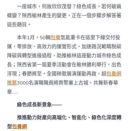
會
一座城市，何故欣欣茂發？綠色成長，若何破繭
成
長
蝶變？陜西榆林產生的變更，正在一個步驟步解答著
新
這些題目。
專
包
養
本年1月，50輛
包養
氫能重卡在這里下線交付投
網
運，零排放、高效力的運營形式，加速路況範疇脫碳
站
賽
降碳與轉型進級過程，助推榆林這座動力城市綠色成
道〉
長；陜西省第一屆夏季活動會在榆林勝利舉行，出色
中
浮現；春節將至，全國秧歌展演運動再啟，超
包養網
推薦
3000名演職職員將齊聚塞上古城，共舞新春華
章……
綠色成長新景象——
推進動力財產向高端化、智能化、綠色化深度轉
型
包養網