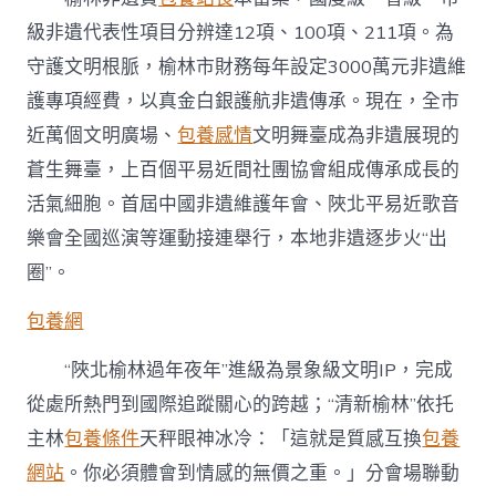
級非遺代表性項目分辨達12項、100項、211項。為
守護文明根脈，榆林市財務每年設定3000萬元非遺維
護專項經費，以真金白銀護航非遺傳承。現在，全市
近萬個文明廣場、
包養感情
文明舞臺成為非遺展現的
蒼生舞臺，上百個平易近間社團協會組成傳承成長的
活氣細胞。首屆中國非遺維護年會、陜北平易近歌音
樂會全國巡演等運動接連舉行，本地非遺逐步火“出
圈”。
包養網
“陜北榆林過年夜年”進級為景象級文明IP，完成
從處所熱門到國際追蹤關心的跨越；“清新榆林”依托
主林
包養條件
天秤眼神冰冷：「這就是質感互換
包養
網站
。你必須體會到情感的無價之重。」分會場聯動