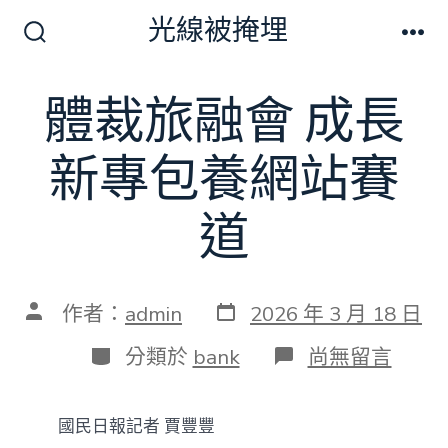
跳
光線被掩埋
至
搜
選
尋
單
主
切
體裁旅融會 成長
要
換
開
內
關
新專包養網站賽
容
道
發
文
作者：
admin
2026 年 3 月 18 日
表
章
日
作
分
在
分類於
bank
尚無留言
期
者
類
〈體
裁
旅
國民日報記者 賈豐豐
融