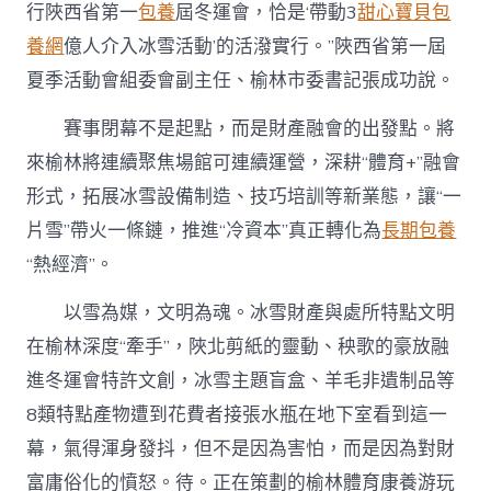
行陜西省第一
包養
屆冬運會，恰是‘帶動3
甜心寶貝包
養網
億人介入冰雪活動’的活潑實行。”陜西省第一屆
夏季活動會組委會副主任、榆林市委書記張成功說。
賽事閉幕不是起點，而是財產融會的出發點。將
來榆林將連續聚焦場館可連續運營，深耕“體育+”融會
形式，拓展冰雪設備制造、技巧培訓等新業態，讓“一
片雪”帶火一條鏈，推進“冷資本”真正轉化為
長期包養
“熱經濟”。
以雪為媒，文明為魂。冰雪財產與處所特點文明
在榆林深度“牽手”，陜北剪紙的靈動、秧歌的豪放融
進冬運會特許文創，冰雪主題盲盒、羊毛非遺制品等
8類特點產物遭到花費者接張水瓶在地下室看到這一
幕，氣得渾身發抖，但不是因為害怕，而是因為對財
富庸俗化的憤怒。待。正在策劃的榆林體育康養游玩