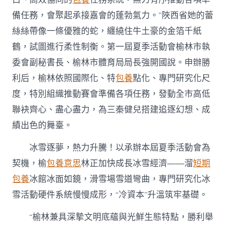
備任務，會聚起承接嘉會的蓬勃氣力。”陜西省她的蕾
絲絲帶像一條優雅的蛇，纏繞住牛土豪的金箔千紙
鶴，試圖進行柔性制衡。第一屆夏季活動會榆林市執
委會副秘書長、榆林市體育局局長強開國說。申辦勝
利后，榆林依照國際化、特
包養
點化、專門研究化尺
度，特別組織推動賽會準備各項任務，發動全市高低
聯袂齊心、盡心盡力，為三秦健兒搭建追逐幻想、成
績出色的舞臺。
冰雪逐夢，熱力升騰！以承辦本屆夏季活動會為
契機，榆
包養意思
林正加快成長冰雪經濟——溜
短期
包養
冰館冰面如鏡，滑雪場雪道彎曲，專門研究化冰
雪活動硬件系統慢慢成形，“冷資本”升溫筑牢基礎。
“榆林兼具深摯文明底蘊與光鮮生態特點，勝利舉