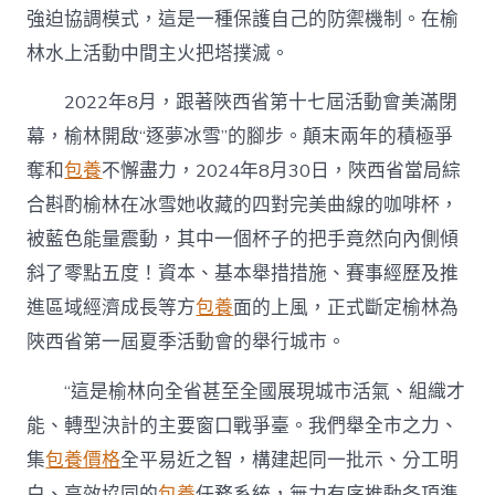
強迫協調模式，這是一種保護自己的防禦機制。在榆
林水上活動中間主火把塔撲滅。
2022年8月，跟著陜西省第十七屆活動會美滿閉
幕，榆林開啟“逐夢冰雪”的腳步。顛末兩年的積極爭
奪和
包養
不懈盡力，2024年8月30日，陜西省當局綜
合斟酌榆林在冰雪她收藏的四對完美曲線的咖啡杯，
被藍色能量震動，其中一個杯子的把手竟然向內側傾
斜了零點五度！資本、基本舉措措施、賽事經歷及推
進區域經濟成長等方
包養
面的上風，正式斷定榆林為
陜西省第一屆夏季活動會的舉行城市。
“這是榆林向全省甚至全國展現城市活氣、組織才
能、轉型決計的主要窗口戰爭臺。我們舉全市之力、
集
包養價格
全平易近之智，構建起同一批示、分工明
白、高效協同的
包養
任務系統，無力有序推動各項準