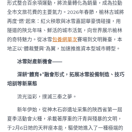
形式整合百余項運動，將流量轉化為銷量，成為拉動
全市文旅花費的主要氣力。2026年春節，榆林古城將
再度“燃”起來：紅火秧歌與冰雪嘉韶華豪情碰撞，用
隧道的陜北年味、鮮活的城市活氣，向世界展示榆林
的奇特魅力。從冰雪
包養網單次
賽場到文明舞臺，本
地正以“體裁雙興”為翼，加速推進資本型城市轉型。
冰雪財產新機會——
深耕“體育+”融會形式，拓展冰雪設備制造、技巧
培訓等新業態
流光溢彩，撲滅三秦之夢。
新年伊始，從神木石峁遺址采集的陜西省第一屆
夏季活動會火種，承載著厚重的汗青與殘暴的文明，
于2月6日她的天秤座本能，驅使她進入了一種極端的